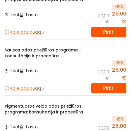
-
16
%
25,00
1 val.
1 asm.
30,00
€
€
Pirkti
Apie paslaugą
Sausos odos priežiūros programa -
konsultacija ir procedūra
-
16
%
25,00
1 val.
1 asm.
30,00
€
€
Pirkti
Apie paslaugą
Pigmentuotos veido odos priežiūros
programa: konsultacija ir procedūra
-
16
%
25,00
1 val.
1 asm.
30,00