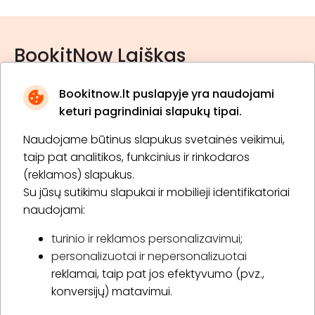
BookitNow Laiškas
Bookitnow.lt puslapyje yra naudojami
keturi pagrindiniai slapukų tipai.
Naudojame būtinus slapukus svetainės veikimui,
* Susipažinau su
privatumo politika
taip pat analitikos, funkcinius ir rinkodaros
(reklamos) slapukus.
Su jūsų sutikimu slapukai ir mobilieji identifikatoriai
Prenumeruoti
naudojami:
turinio ir reklamos personalizavimui;
personalizuotai ir nepersonalizuotai
Apie „BookitNow“
reklamai, taip pat jos efektyvumo (pvz.,
konversijų) matavimui.
Informacija