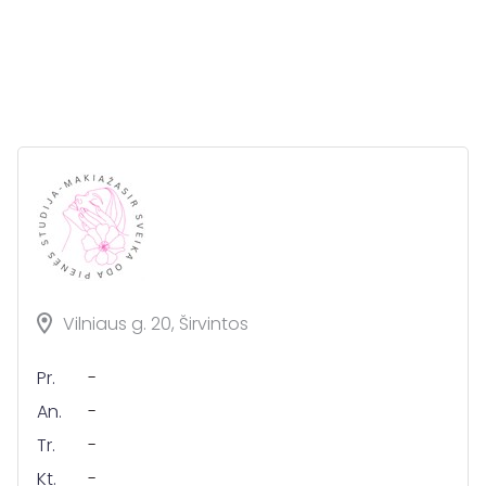
Vilniaus g. 20, Širvintos
Pr.
-
An.
-
Tr.
-
Kt.
-