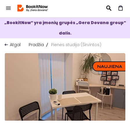
„BookitNow“ yra įmonių grupės „Gera Dovana group“
IEŠKOTI
dalis.
Atgal
Pradžia
Pienės studija (Širvintos)