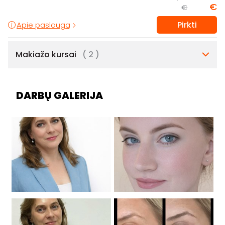
€
€
Pirkti
Apie paslaugą
Makiažo kursai
( 2 )
DARBŲ GALERIJA