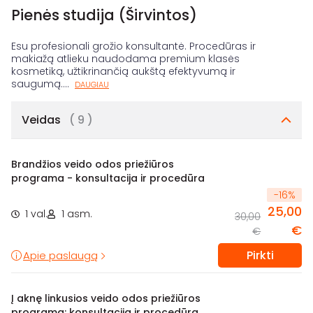
Pienės studija (Širvintos)
Esu profesionali grožio konsultantė. Procedūras ir
makiažą atlieku naudodama premium klasės
kosmetiką, užtikrinančią aukštą efektyvumą ir
saugumą.
...
DAUGIAU
Veidas
( 9 )
Brandžios veido odos priežiūros
programa - konsultacija ir procedūra
-
16
%
25,00
1 val.
1 asm.
30,00
€
€
Pirkti
Apie paslaugą
Į aknę linkusios veido odos priežiūros
programa: konsultacija ir procedūra