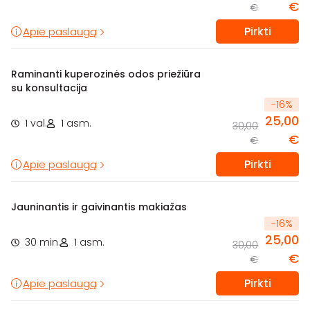
€
€
Pirkti
Apie paslaugą
Raminanti kuperozinės odos priežiūra
su konsultacija
-
16
%
25,00
1 val.
1 asm.
30,00
€
€
Pirkti
Apie paslaugą
Jauninantis ir gaivinantis makiažas
-
16
%
25,00
30 min.
1 asm.
30,00
€
€
Pirkti
Apie paslaugą