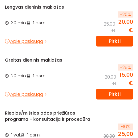
Lengvas dieninis makiažas
-
20
%
20,00
30 min.
1 asm.
25,00
€
€
Pirkti
Apie paslaugą
Greitas dieninis makiažas
-
25
%
15,00
20 min.
1 asm.
20,00
€
€
Pirkti
Apie paslaugą
Riebios/mišrios odos priežiūros
programa - konsultacija ir procedūra
-
16
%
25,00
1 val.
1 asm.
30,00