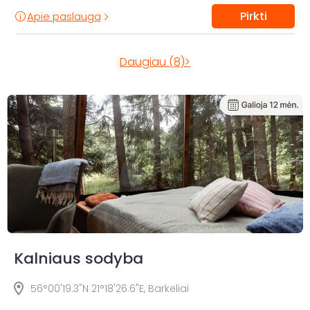
Pirkti
Apie paslaugą
Daugiau (8)>
Kalniaus sodyba
56°00'19.3"N 21°18'26.6"E, Barkeliai