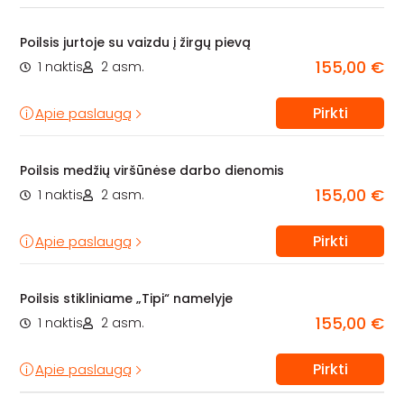
Poilsis jurtoje su vaizdu į žirgų pievą
155,00 €
1 naktis
2 asm.
Pirkti
Apie paslaugą
Poilsis medžių viršūnėse darbo dienomis
155,00 €
1 naktis
2 asm.
Pirkti
Apie paslaugą
Poilsis stikliniame „Tipi“ namelyje
155,00 €
1 naktis
2 asm.
Pirkti
Apie paslaugą