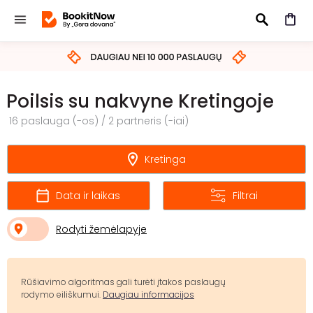
IEŠKOTI
Poilsis su nakvyne Kretingoje
16 paslauga (-os) / 2 partneris (-iai)
Kretinga
Data ir laikas
Filtrai
Rodyti žemėlapyje
Rūšiavimo algoritmas gali turėti įtakos paslaugų
rodymo eiliškumui.
Daugiau informacijos