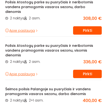
Poilsis Atostogų parke su pusryčiais ir neribotomis
vandens pramogomis vasaros sezonu, darbo
dienomis
308,00 €
2 naktys
2 asm.
Pirkti
Apie paslaugą
Poilsis Atostogų parke su pusryčiais ir neribotomis
vandens pramogomis vasaros sezonu, visomis
dienomis
336,00 €
2 naktys
2 asm.
Pirkti
Apie paslaugą
Šeimos poilsis Palangoje su pusryčiais ir vandens
pramogomis vasaros sezonu, darbo dienomis
400,00 €
2 naktys
2+1 asm.