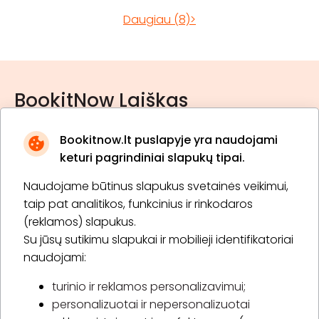
Daugiau (8)>
BookitNow Laiškas
Bookitnow.lt puslapyje yra naudojami
keturi pagrindiniai slapukų tipai.
Naudojame būtinus slapukus svetainės veikimui,
* Susipažinau su
privatumo politika
taip pat analitikos, funkcinius ir rinkodaros
(reklamos) slapukus.
Su jūsų sutikimu slapukai ir mobilieji identifikatoriai
Prenumeruoti
naudojami:
turinio ir reklamos personalizavimui;
personalizuotai ir nepersonalizuotai
Apie „BookitNow“