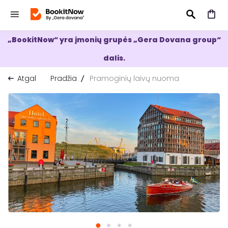
„BookitNow“ yra įmonių grupės „Gera Dovana group“
IEŠKOTI
dalis.
Atgal
Pradžia
Pramoginių laivų nuoma