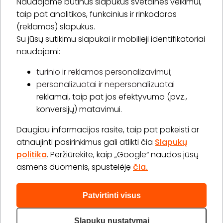
Naudojame būtinus slapukus svetainės veikimui,
* Susipažinau su
privatumo politika
taip pat analitikos, funkcinius ir rinkodaros
(reklamos) slapukus.
Su jūsų sutikimu slapukai ir mobilieji identifikatoriai
Prenumeruoti
naudojami:
turinio ir reklamos personalizavimui;
personalizuotai ir nepersonalizuotai
Apie „BookitNow“
reklamai, taip pat jos efektyvumo (pvz.,
konversijų) matavimui.
Informacija
Daugiau informacijos rasite, taip pat pakeisti ar
„GERA DOVANA“ GRUPĖ
atnaujinti pasirinkimus gali atlikti čia
Slapukų
politika
. Peržiūrėkite, kaip „Google“ naudos jūsų
asmens duomenis, spustelėję
čia.
Patvirtinti visus
2026 © Visos teisės saugomos info@bookitnow.lt, +370
645 03 111
Slapukų nustatymai