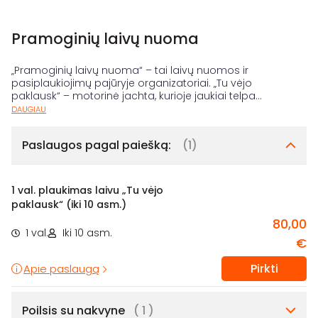
Pramoginių laivų nuoma
„Pramoginių laivų nuoma“ – tai laivų nuomos ir
pasiplaukiojimų pajūryje organizatoriai. „Tu vėjo
paklausk“ – motorinė jachta, kurioje jaukiai telpa
...
DAUGIAU
Paslaugos pagal paiešką:
(1)
1 val. plaukimas laivu „Tu vėjo
paklausk“ (iki 10 asm.)
80,00
1 val.
Iki 10 asm.
€
Pirkti
Apie paslaugą
Poilsis su nakvyne
( 1 )