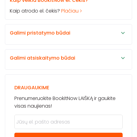
Kaip veikia BookitNow el. čekis?
Kaip atrodo el. čekis?
Plačiau
Galimi pristatymo būdai
Galimi atsiskaitymo būdai
DRAUGAUKIME
Prenumeruokite BookitNow LAIŠKĄ ir gaukite
visas naujienas!