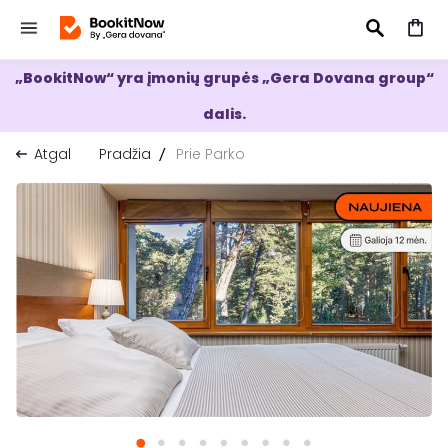
„BookitNow“ yra įmonių grupės „Gera Dovana group“
IEŠKOTI
dalis.
Atgal
Pradžia
Prie Parko