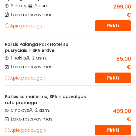
3 naktys
2 asm.
299,00
€
Laiko rezervavimas
Pirkti
Apie paslaugą
Poilsis Palanga Park Hotel su
pusryčiais ir SPA erdve
1 naktis
2 asm.
85,00
€
Laiko rezervavimas
Pirkti
Apie paslaugą
Poilsis su maitinimu, SPA ir apžvalgos
rato pramoga
5 naktys
2 asm.
499,00
€
Laiko rezervavimas
Pirkti
Apie paslaugą