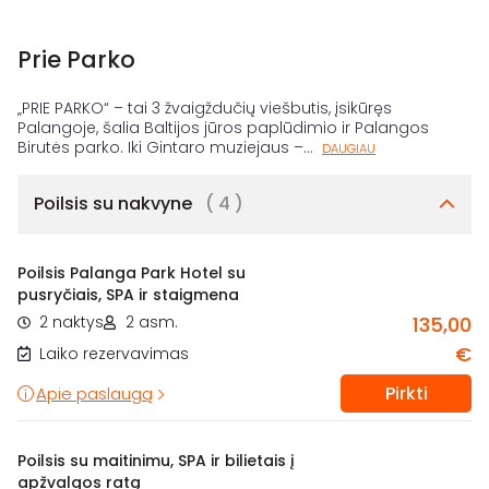
Prie Parko
„PRIE PARKO“ – tai 3 žvaigždučių viešbutis, įsikūręs
Palangoje, šalia Baltijos jūros paplūdimio ir Palangos
Birutės parko. Iki Gintaro muziejaus –
...
DAUGIAU
Poilsis su nakvyne
( 4 )
Poilsis Palanga Park Hotel su
pusryčiais, SPA ir staigmena
2 naktys
2 asm.
135,00
€
Laiko rezervavimas
Pirkti
Apie paslaugą
Poilsis su maitinimu, SPA ir bilietais į
apžvalgos ratą