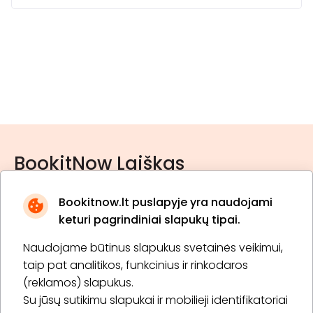
BookitNow Laiškas
Bookitnow.lt puslapyje yra naudojami
keturi pagrindiniai slapukų tipai.
Naudojame būtinus slapukus svetainės veikimui,
* Susipažinau su
privatumo politika
taip pat analitikos, funkcinius ir rinkodaros
(reklamos) slapukus.
Su jūsų sutikimu slapukai ir mobilieji identifikatoriai
Prenumeruoti