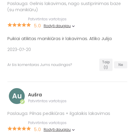
Paslauga: Gelinis lakavimas, nago sustiprinimas baze
(su manikiūru)
Patvirtintas vartotojas
5.0
Rodyti daugiau
Puikiai atliktas manikiūras ir lakavimas. Atliko Julija
2023-07-20
Taip
Ar šis komentaras Jums naudingas?
Ne
(1)
Au
Aušra
Patvirtintas vartotojas
✔
Paslauga: Pilnas pedikiūras + ilgalaikis lakavimas
Patvirtintas vartotojas
5.0
Rodyti daugiau