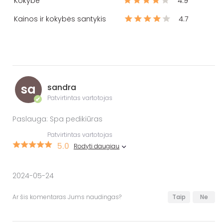
Kokybė
4.9
Kainos ir kokybės santykis
4.7
sa
sandra
Patvirtintas vartotojas
✔
Paslauga: Spa pedikiūras
Patvirtintas vartotojas
5.0
Rodyti daugiau
2024-05-24
Ar šis komentaras Jums naudingas?
Taip
Ne