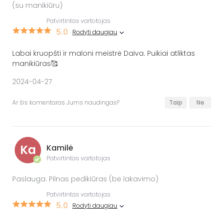
(su manikiūru)
Patvirtintas vartotojas
5.0
Rodyti daugiau
Labai kruopšti ir maloni meistrė Daiva. Puikiai atliktas
manikiūras🥰
2024-04-27
Ar šis komentaras Jums naudingas?
Taip
Ne
Ka
Kamilė
Patvirtintas vartotojas
✔
Paslauga: Pilnas pedikiūras (be lakavimo)
Patvirtintas vartotojas
5.0
Rodyti daugiau