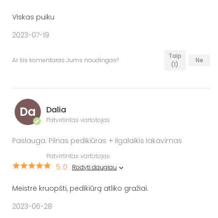
Viskas puiku
2023-07-19
Taip
Ar šis komentaras Jums naudingas?
Ne
(1)
Da
Dalia
Patvirtintas vartotojas
✔
Paslauga: Pilnas pedikiūras + ilgalaikis lakavimas
Patvirtintas vartotojas
5.0
Rodyti daugiau
Meistrė kruopšti, pedikiūrą atliko gražiai.
2023-06-28