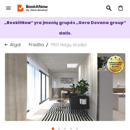
„BookitNow“ yra įmonių grupės „Gera Dovana group“
IEŠKOTI
dalis.
Atgal
Pradžia
PRO Nagų studija