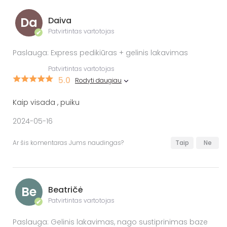
Da
Daiva
Patvirtintas vartotojas
✔
Paslauga: Express pedikiūras + gelinis lakavimas
Patvirtintas vartotojas
5.0
Rodyti daugiau
Kaip visada , puiku
2024-05-16
Ar šis komentaras Jums naudingas?
Taip
Ne
Be
Beatričė
Patvirtintas vartotojas
✔
Paslauga: Gelinis lakavimas, nago sustiprinimas baze