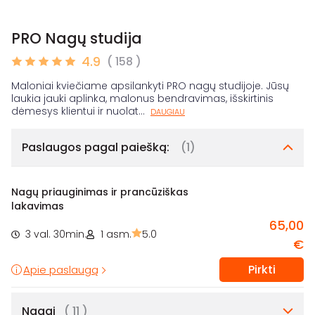
PRO Nagų studija
4.9
( 158 )
Maloniai kviečiame apsilankyti PRO nagų studijoje. Jūsų
laukia jauki aplinka, malonus bendravimas, išskirtinis
dėmesys klientui ir nuolat
...
DAUGIAU
Paslaugos pagal paiešką:
(1)
Nagų priauginimas ir prancūziškas
lakavimas
65,00
3 val. 30min.
1 asm.
5.0
€
Pirkti
Apie paslaugą
Nagai
( 11 )