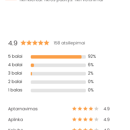
4.9
158 atsiliepimai
5 balai
92%
4 balai
6%
3 balai
2%
2 balai
0%
1 balas
0%
Aptarnavimas
4.9
Aplinka
4.9