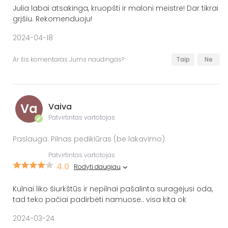
Julia labai atsakinga, kruopšti ir maloni meistrė! Dar tikrai
grįšiu. Rekomenduoju!
2024-04-18
Ar šis komentaras Jums naudingas?
Taip
Ne
Va
Vaiva
Patvirtintas vartotojas
✔
Paslauga: Pilnas pedikiūras (be lakavimo)
Patvirtintas vartotojas
4.0
Rodyti daugiau
Kulnai liko šiurkštūs ir nepilnai pašalinta suragėjusi oda,
tad teko pačiai padirbėti namuose.. visa kita ok
2024-03-24