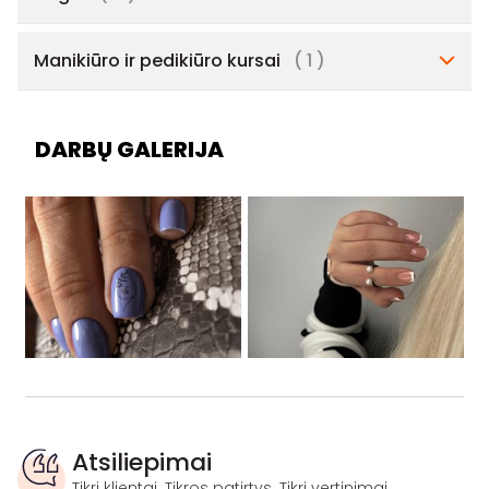
Manikiūro ir pedikiūro kursai
( 1 )
DARBŲ GALERIJA
Atsiliepimai
Tikri klientai. Tikros patirtys. Tikri vertinimai