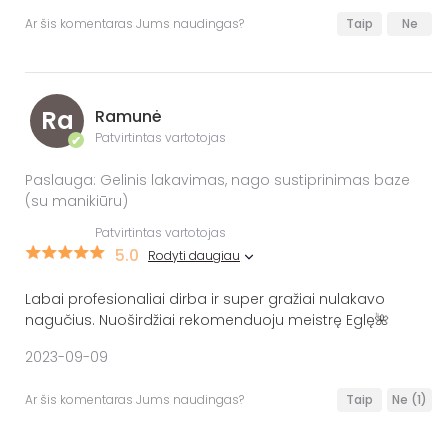
Ar šis komentaras Jums naudingas?
Taip
Ne
Ra
Ramunė
Patvirtintas vartotojas
✔
Paslauga: Gelinis lakavimas, nago sustiprinimas baze
(su manikiūru)
Patvirtintas vartotojas
5.0
Rodyti daugiau
Labai profesionaliai dirba ir super gražiai nulakavo
nagučius. Nuoširdžiai rekomenduoju meistrę Eglę🌺
2023-09-09
Ar šis komentaras Jums naudingas?
Taip
Ne
(1)