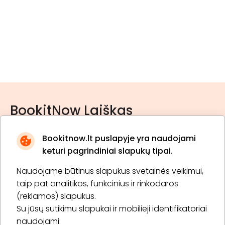
BookitNow Laiškas
Bookitnow.lt puslapyje yra naudojami
keturi pagrindiniai slapukų tipai.
Naudojame būtinus slapukus svetainės veikimui,
* Susipažinau su
privatumo politika
taip pat analitikos, funkcinius ir rinkodaros
(reklamos) slapukus.
Su jūsų sutikimu slapukai ir mobilieji identifikatoriai
Prenumeruoti
naudojami: