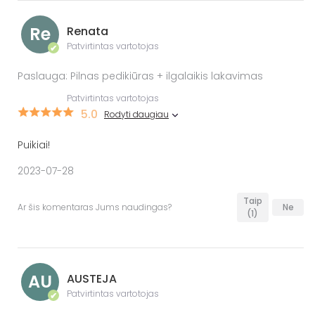
Re
Renata
Patvirtintas vartotojas
✔
Paslauga: Pilnas pedikiūras + ilgalaikis lakavimas
Patvirtintas vartotojas
5.0
Rodyti daugiau
Puikiai!
2023-07-28
Taip
Ar šis komentaras Jums naudingas?
Ne
(1)
AU
AUSTEJA
Patvirtintas vartotojas
✔