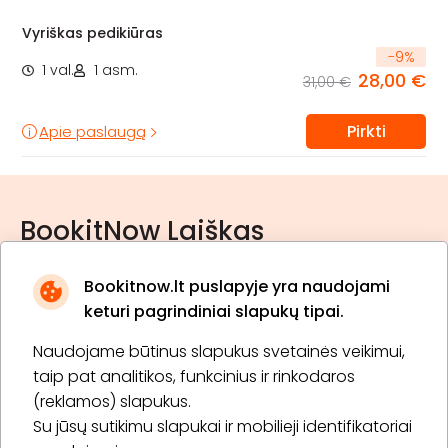
Vyriškas pedikiūras
-
9
%
1 val.
1 asm.
28,00 €
31,00 €
Pirkti
Apie paslaugą
BookitNow Laiškas
Bookitnow.lt puslapyje yra naudojami
keturi pagrindiniai slapukų tipai.
Naudojame būtinus slapukus svetainės veikimui,
* Susipažinau su
privatumo politika
taip pat analitikos, funkcinius ir rinkodaros
(reklamos) slapukus.
Su jūsų sutikimu slapukai ir mobilieji identifikatoriai
Prenumeruoti