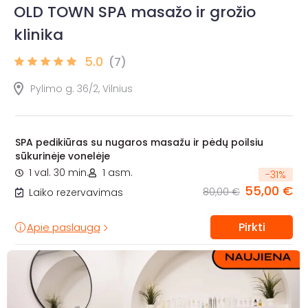
OLD TOWN SPA masažo ir grožio
klinika
5.0
(7)
Pylimo g. 36/2, Vilnius
SPA pedikiūras su nugaros masažu ir pėdų poilsiu
sūkurinėje vonelėje
1 val. 30 min.
1 asm.
-
31
%
55,00 €
80,00 €
Laiko rezervavimas
Pirkti
Apie paslaugą