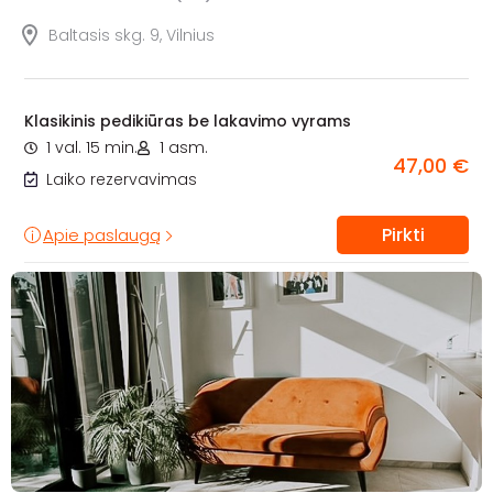
Baltasis skg. 9, Vilnius
Klasikinis pedikiūras be lakavimo vyrams
1 val. 15 min.
1 asm.
47,00 €
Laiko rezervavimas
Pirkti
Apie paslaugą