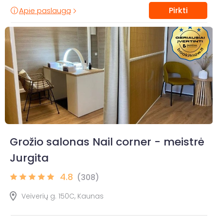
Pirkti
Apie paslaugą
Grožio salonas Nail corner - meistrė
Jurgita
4.8
(308)
Veiverių g. 150C, Kaunas