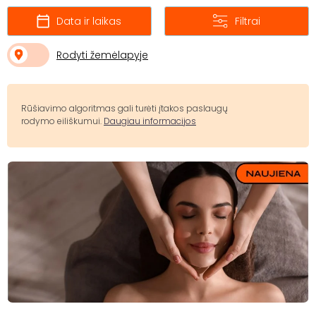
Data ir laikas
Filtrai
Rodyti žemėlapyje
Rūšiavimo algoritmas gali turėti įtakos paslaugų
rodymo eiliškumui.
Daugiau informacijos