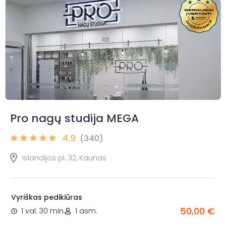
Pro nagų studija MEGA
4.9
(340)
Islandijos pl. 32, Kaunas
Vyriškas pedikiūras
50,00 €
1 val. 30 min.
1 asm.