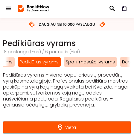
IEŠKOTI
Pedikiūras vyrams
8 paslauga (-os) / 6 partneris (-iai)
vyrams
Pedikiūras vyrams
Spa ir masažai vyrams
Depil
Pedikiūras vyrams – viena populiariausių procedūrų
vyrų kosmetologijoje. Profesionalus pedikiūro meistras
pasirūpina vyrų kojų nagų sveikata bei išvaizda, nagai
apkerpami, sutvarkomos kojų nagų odelės,
nušveičiama pėdų oda. Reguliarus pedikiūras –
geriausia pėdų ligų, grybelių prevencija.
Vieta