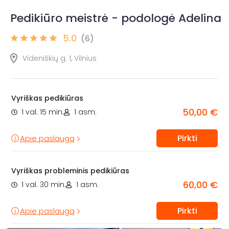
Pedikiūro meistrė - podologė Adelina
5.0
(6)
Videniškių g. 1, Vilnius
Vyriškas pedikiūras
50,00 €
1 val. 15 min.
1 asm.
Pirkti
Apie paslaugą
Vyriškas probleminis pedikiūras
60,00 €
1 val. 30 min.
1 asm.
Pirkti
Apie paslaugą