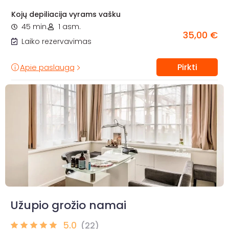
Kojų depiliacija vyrams vašku
45 min.
1 asm.
35,00 €
Laiko rezervavimas
Pirkti
Apie paslaugą
Užupio grožio namai
5.0
(22)