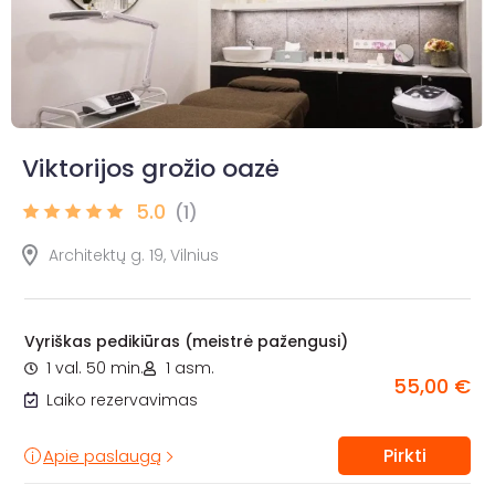
Viktorijos grožio oazė
5.0
(1)
Architektų g. 19, Vilnius
Vyriškas pedikiūras (meistrė pažengusi)
1 val. 50 min.
1 asm.
55,00 €
Laiko rezervavimas
Pirkti
Apie paslaugą