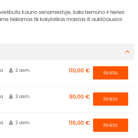
 viešbutis Kauno senamiestyje, šalia Nemuno ir Neries
iame tiekiamas tik kokybiškas maistas iš aukščiausios
110,00 €
ta
2 asm.
Rinktis
90,00 €
ta
2 asm.
Rinktis
116,00 €
ta
2 asm.
Rinktis