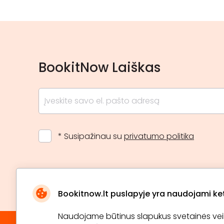
BookitNow Laiškas
* Susipažinau su
privatumo politika
Bookitnow.lt puslapyje yra naudojami ketu
Naudojame būtinus slapukus svetainės veikim