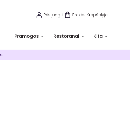
Prisijungti
Prekės Krepšelyje
e
Pramogos
Restoranai
Kita
s.