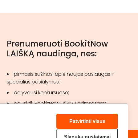
Prenumeruoti BookitNow
LAIŠKĄ naudinga, nes:
pirmasis sužinosi apie naujas paslaugas ir
specialius pasiūlymus;
dalyvausi konkursuose;
gausi tik BookitNow LAIŠKO adresatams
skirtas akcijas.
Patvirtinti visus
Slapukų nustatymai