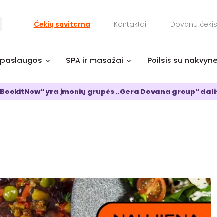
Čekių savitarna
Kontaktai
Dovanų čekis
 paslaugos
SPA ir masažai
Poilsis su nakvyn
BookitNow“ yra įmonių grupės „Gera Dovana group“ dali