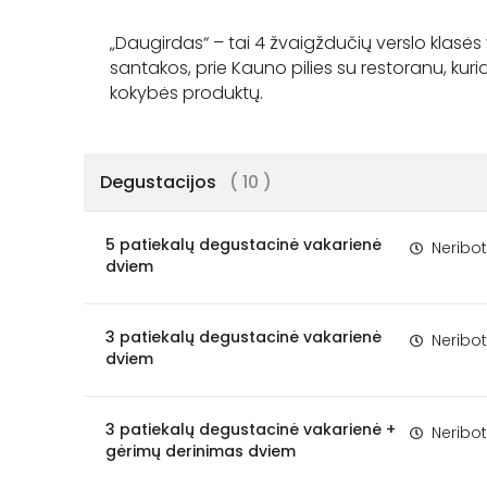
„Daugirdas“ – tai 4 žvaigždučių verslo klasės
santakos, prie Kauno pilies su restoranu, kur
Degustacijos
( 10 )
5 patiekalų degustacinė vakarienė
Neribo
dviem
3 patiekalų degustacinė vakarienė
Neribo
dviem
3 patiekalų degustacinė vakarienė +
Neribo
gėrimų derinimas dviem