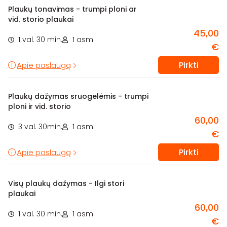
Plaukų tonavimas - trumpi ploni ar
vid. storio plaukai
45,00
1 val. 30 min.
1 asm.
€
Pirkti
Apie paslaugą
Plaukų dažymas sruogelėmis - trumpi
ploni ir vid. storio
60,00
3 val. 30min.
1 asm.
€
Pirkti
Apie paslaugą
Visų plaukų dažymas - Ilgi stori
plaukai
60,00
1 val. 30 min.
1 asm.
€