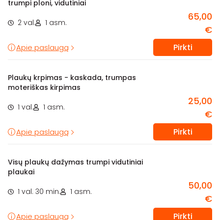
trumpi ploni, vidutiniai
65,00
2 val.
1 asm.
€
Pirkti
Apie paslaugą
Plaukų krpimas - kaskada, trumpas
moteriškas kirpimas
25,00
1 val.
1 asm.
€
Pirkti
Apie paslaugą
Visų plaukų dažymas trumpi vidutiniai
plaukai
50,00
1 val. 30 min.
1 asm.
€
Pirkti
Apie paslaugą