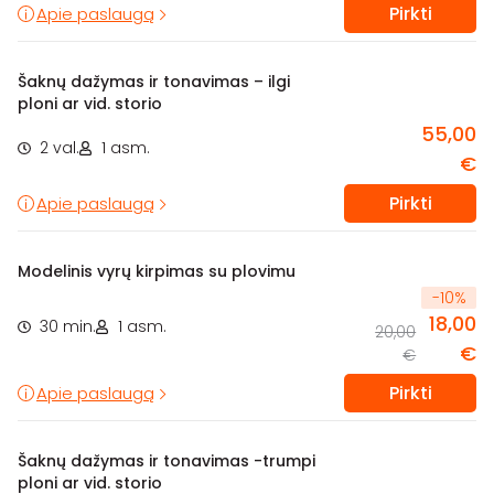
Pirkti
Apie paslaugą
Šaknų dažymas ir tonavimas – ilgi
ploni ar vid. storio
55,00
2 val.
1 asm.
€
Pirkti
Apie paslaugą
Modelinis vyrų kirpimas su plovimu
-
10
%
18,00
30 min.
1 asm.
20,00
€
€
Pirkti
Apie paslaugą
Šaknų dažymas ir tonavimas -trumpi
ploni ar vid. storio