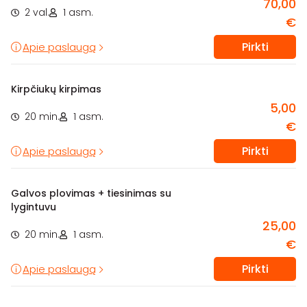
70,00
2 val.
1 asm.
€
Pirkti
Apie paslaugą
Kirpčiukų kirpimas
5,00
20 min.
1 asm.
€
Pirkti
Apie paslaugą
Galvos plovimas + tiesinimas su
lygintuvu
25,00
20 min.
1 asm.
€
Pirkti
Apie paslaugą