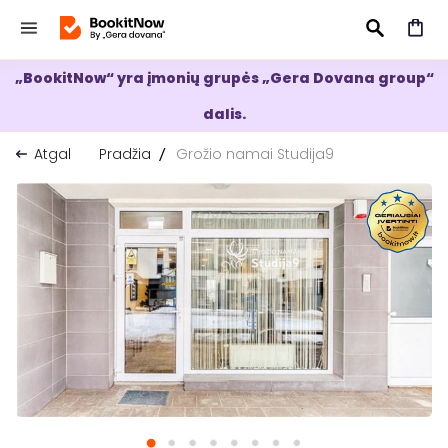
„BookitNow“ yra įmonių grupės „Gera Dovana group“
IEŠKOTI
dalis.
Atgal
Pradžia
Grožio namai Studija9