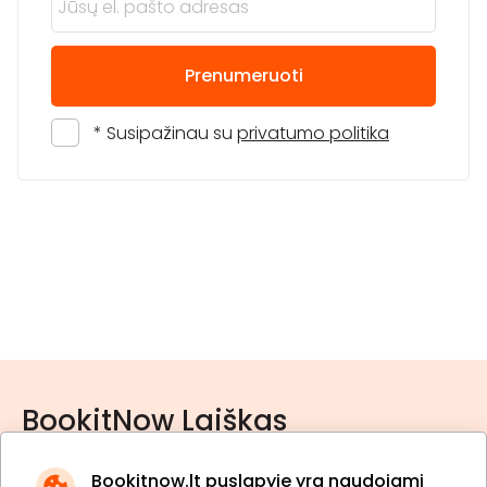
Prenumeruoti
* Susipažinau su
privatumo politika
BookitNow Laiškas
Bookitnow.lt puslapyje yra naudojami