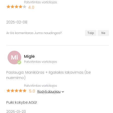
Patvirtintas vartotojas
4.0
2025-02-08
Ar šis komentaras Jums naudingas?
Taip
Ne
Mi
Miglė
Patvirtintas vartotojas
✔
Paslauga: Manikiūras + ilgalaikis lakavimas (be
nuėmimo)
Patvirtintas vartotojas
5.0
Rodyti daugiau
Puiki kokybė.Ačiū!
2025-01-23