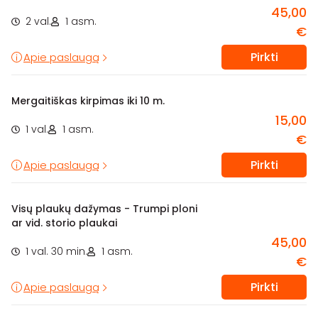
45,00
2 val.
1 asm.
€
Pirkti
Apie paslaugą
Mergaitiškas kirpimas iki 10 m.
15,00
1 val.
1 asm.
€
Pirkti
Apie paslaugą
Visų plaukų dažymas - Trumpi ploni
ar vid. storio plaukai
45,00
1 val. 30 min.
1 asm.
€
Pirkti
Apie paslaugą