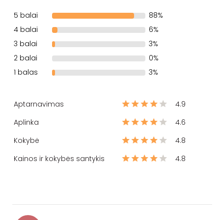
5 balai
88%
4 balai
6%
3 balai
3%
2 balai
0%
1 balas
3%
Aptarnavimas
4.9
Aplinka
4.6
Kokybė
4.8
Kainos ir kokybės santykis
4.8