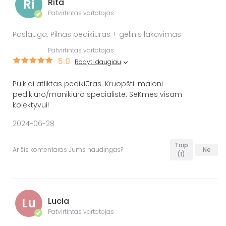
Ri
Rita
Patvirtintas vartotojas
✔
Paslauga: Pilnas pedikiūras + gelinis lakavimas
Patvirtintas vartotojas
5.0
Rodyti daugiau
Puikiai atliktas pedikiūras. Kruopšti. maloni
pedikiūro/manikiūro specialistė. SėKmės visam
kolektyvui!
2024-06-28
Taip
Ar šis komentaras Jums naudingas?
Ne
(1)
Lu
Lucia
Patvirtintas vartotojas
✔