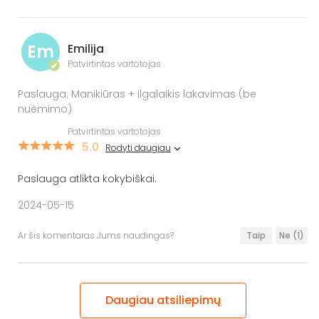
Em
Emilija
Patvirtintas vartotojas
✔
Paslauga: Manikiūras + ilgalaikis lakavimas (be
nuėmimo)
Patvirtintas vartotojas
5.0
Rodyti daugiau
Paslauga atlikta kokybiškai.
2024-05-15
Ar šis komentaras Jums naudingas?
Taip
Ne
(1)
Daugiau atsiliepimų