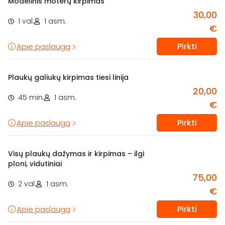
Modelinis moterų kirpimas
30,00
1 val.
1 asm.
€
Pirkti
Apie paslaugą
Plaukų galiukų kirpimas tiesi linija
20,00
45 min.
1 asm.
€
Pirkti
Apie paslaugą
Visų plaukų dažymas ir kirpimas – ilgi
ploni, vidutiniai
75,00
2 val.
1 asm.
€
Pirkti
Apie paslaugą