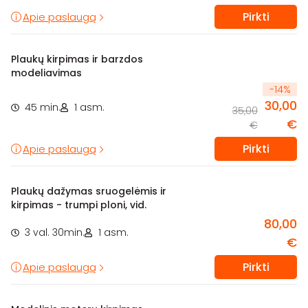
Pirkti
Apie paslaugą
Plaukų kirpimas ir barzdos
modeliavimas
-
14
%
30,00
45 min.
1 asm.
35,00
€
€
Pirkti
Apie paslaugą
Plaukų dažymas sruogelėmis ir
kirpimas - trumpi ploni, vid.
80,00
3 val. 30min.
1 asm.
€
Pirkti
Apie paslaugą