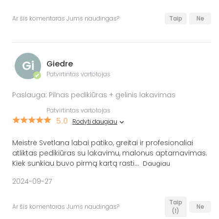
Ar šis komentaras Jums naudingas?
Taip
Ne
Gi
Giedre
Patvirtintas vartotojas
✔
Paslauga: Pilnas pedikiūras + gelinis lakavimas
Patvirtintas vartotojas
5.0
Rodyti daugiau
Meistrė Svetlana labai patiko, greitai ir profesionaliai
atliktas pedikiūras su lakavimu, malonus aptarnavimas.
Kiek sunkiau buvo pirmą kartą rasti
...
Daugiau
2024-09-27
Taip
Ar šis komentaras Jums naudingas?
Ne
(1)