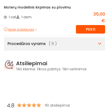
Moterų modelinis kirpimas su plovimu
35,00
1 val.
1 asm.
€
Pirkti
Apie paslaugą
Procedūros vyrams
( 5 )
Atsiliepimai
Tikri klientai. Tikros patirtys. Tikri vertinimai
4.8
110 atsiliepimai