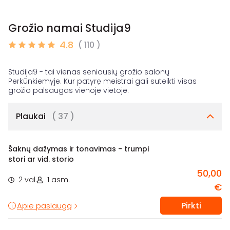
Grožio namai Studija9
4.8
( 110 )
Studija9 - tai vienas seniausių grožio salonų
Perkūnkiemyje. Kur patyrę meistrai gali suteikti visas
Plaukai
( 37 )
Šaknų dažymas ir tonavimas - trumpi
stori ar vid. storio
50,00
2 val.
1 asm.
€
Pirkti
Apie paslaugą