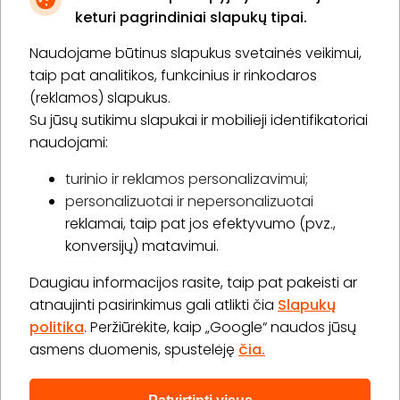
keturi pagrindiniai slapukų tipai.
Naudojame būtinus slapukus svetainės veikimui,
* Susipažinau su
privatumo politika
taip pat analitikos, funkcinius ir rinkodaros
(reklamos) slapukus.
Su jūsų sutikimu slapukai ir mobilieji identifikatoriai
Prenumeruoti
naudojami:
turinio ir reklamos personalizavimui;
personalizuotai ir nepersonalizuotai
Apie „BookitNow“
reklamai, taip pat jos efektyvumo (pvz.,
konversijų) matavimui.
Informacija
Daugiau informacijos rasite, taip pat pakeisti ar
„GERA DOVANA“ GRUPĖ
atnaujinti pasirinkimus gali atlikti čia
Slapukų
politika
. Peržiūrėkite, kaip „Google“ naudos jūsų
asmens duomenis, spustelėję
čia.