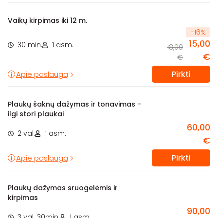
Vaikų kirpimas iki 12 m.
-
16
%
15,00
30 min.
1 asm.
18,00
€
€
Pirkti
Apie paslaugą
Plaukų šaknų dažymas ir tonavimas -
ilgi stori plaukai
60,00
2 val.
1 asm.
€
Pirkti
Apie paslaugą
Plaukų dažymas sruogelėmis ir
kirpimas
90,00
3 val. 30min.
1 asm.