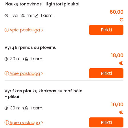
Plaukų tonavimas - ilgi stori plaukai
60,00
1 val. 30 min.
1 asm.
€
Pirkti
Apie paslaugą
Vyrų kirpimas su plovimu
18,00
30 min.
1 asm.
€
Pirkti
Apie paslaugą
Vyriškas plaukų kirpimas su mašinėle
- plikai
10,00
30 min.
1 asm.
€
Pirkti
Apie paslaugą