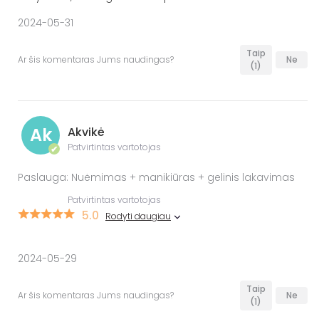
2024-05-31
Taip
Ar šis komentaras Jums naudingas?
Ne
(1)
Ak
Akvikė
Patvirtintas vartotojas
✔
Paslauga: Nuėmimas + manikiūras + gelinis lakavimas
Patvirtintas vartotojas
5.0
Rodyti daugiau
2024-05-29
Taip
Ar šis komentaras Jums naudingas?
Ne
(1)