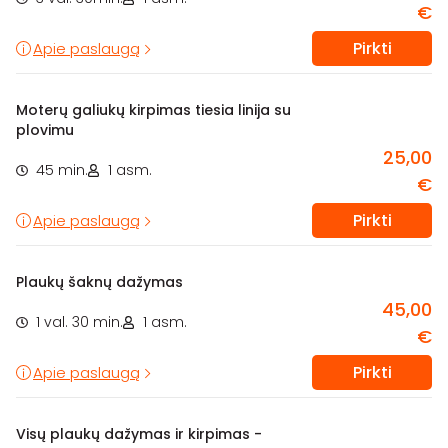
€
Pirkti
Apie paslaugą
Moterų galiukų kirpimas tiesia linija su
plovimu
25,00
45 min.
1 asm.
€
Pirkti
Apie paslaugą
Plaukų šaknų dažymas
45,00
1 val. 30 min.
1 asm.
€
Pirkti
Apie paslaugą
Visų plaukų dažymas ir kirpimas -