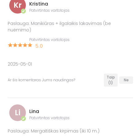
Kr
Kristina
Patvirtintas vartotojas
✔
Paslauga: Manikiūras + ilgalaikis lakavimas (be
nuėmimo)
Patvirtintas vartotojas
5.0
2025-05-01
Taip
Ar šis komentaras Jums naudingas?
Ne
(1)
Li
Lina
Patvirtintas vartotojas
✔
Paslauga: Mergaitiškas kirpimas (iki 10 m.)