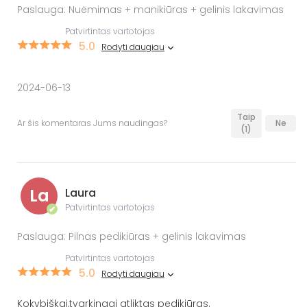
Paslauga: Nuėmimas + manikiūras + gelinis lakavimas
Patvirtintas vartotojas
5.0
Rodyti daugiau
2024-06-13
Taip
Ar šis komentaras Jums naudingas?
Ne
(1)
La
Laura
Patvirtintas vartotojas
✔
Paslauga: Pilnas pedikiūras + gelinis lakavimas
Patvirtintas vartotojas
5.0
Rodyti daugiau
Kokybiškai,tvarkingai atliktas pedikiūras.