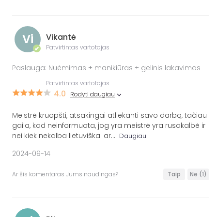
Vi
Vikantė
Patvirtintas vartotojas
✔
Paslauga: Nuėmimas + manikiūras + gelinis lakavimas
Patvirtintas vartotojas
4.0
Rodyti daugiau
Meistrė kruopšti, atsakingai atliekanti savo darbą, tačiau
gaila, kad neinformuota, jog yra meistrė yra rusakalbė ir
nei kiek nekalba lietuviškai ar
...
Daugiau
2024-09-14
Ar šis komentaras Jums naudingas?
Taip
Ne
(1)