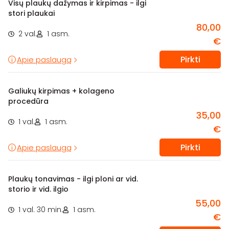
Visų plaukų dažymas ir kirpimas - ilgi
stori plaukai
80,00
2 val.
1 asm.
€
Pirkti
Apie paslaugą
Galiukų kirpimas + kolageno
procedūra
35,00
1 val.
1 asm.
€
Pirkti
Apie paslaugą
Plaukų tonavimas - ilgi ploni ar vid.
storio ir vid. ilgio
55,00
1 val. 30 min.
1 asm.
€