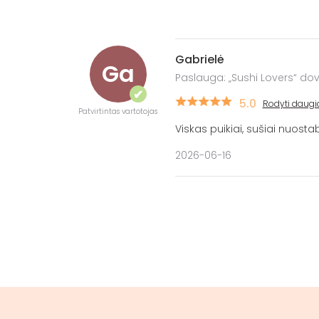
Gabrielė
Ga
Paslauga: „Sushi Lovers“ dov
✔
5.0
Rodyti daugi
Patvirtintas vartotojas
Viskas puikiai, sušiai nuost
2026-06-16