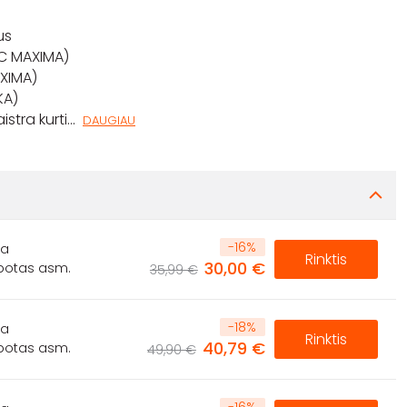
us
PC MAXIMA)
AXIMA)
KA)
istra kurti
...
DAUGIAU
-
16
%
ta
Rinktis
30,00 €
ibotas asm.
35,99 €
-
18
%
ta
Rinktis
40,79 €
ibotas asm.
49,90 €
-
16
%