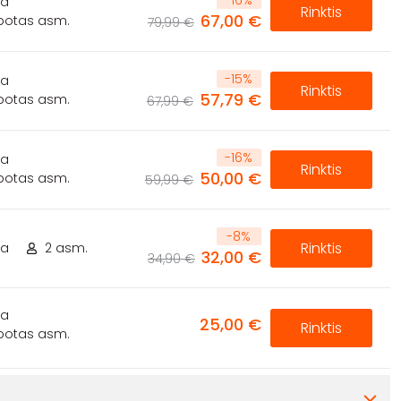
ta
Rinktis
67,00 €
ibotas asm.
79,99 €
-
15
%
ta
Rinktis
57,79 €
ibotas asm.
67,99 €
-
16
%
ta
Rinktis
50,00 €
ibotas asm.
59,99 €
-
8
%
Rinktis
ta
2 asm.
32,00 €
34,90 €
ta
25,00 €
Rinktis
ibotas asm.