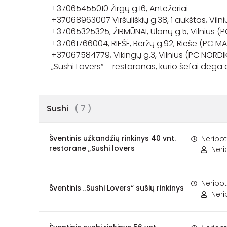
+37065455010 Žirgų g.16, Antežeriai
+37068963007 Viršuliškių g.38, 1 aukštas, Vilni
+37065325325, ŽIRMŪNAI, Ulonų g.5, Vilnius (
+37061766004, RIEŠĖ, Beržų g.92, Riešė (PC M
+37067584779, Vikingų g.3, Vilnius (PC NORDI
„Sushi Lovers“ – restoranas, kurio šefai dega a
Sushi
( 7 )
Šventinis užkandžių rinkinys 40 vnt.
Neribo
restorane „Sushi lovers
Ner
Neribo
Šventinis „Sushi Lovers“ sušių rinkinys
Ner