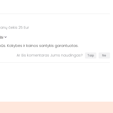
anų čekis 25 Eur
au
abūs. Kokybės ir kainos santykis garantuotas.
Ar šis komentaras Jums naudingas?
Taip
Ne