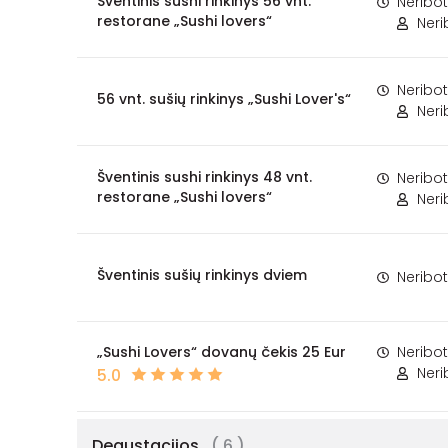
Šventinis sushi rinkinys 56 vnt.
Neribo
restorane „Sushi lovers“
Ner
Neribo
56 vnt. sušių rinkinys „Sushi Lover's“
Ner
Šventinis sushi rinkinys 48 vnt.
Neribo
restorane „Sushi lovers“
Ner
Šventinis sušių rinkinys dviem
Neribo
„Sushi Lovers“ dovanų čekis 25 Eur
Neribo
Ner
5.0
Degustacijos
( 6 )