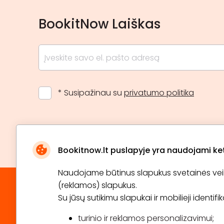
BookitNow Laiškas
* Susipažinau su
privatumo politika
Bookitnow.lt puslapyje yra naudojami ketu
Naudojame būtinus slapukus svetainės veikim
(reklamos) slapukus.
Su jūsų sutikimu slapukai ir mobilieji identif
turinio ir reklamos personalizavimui;