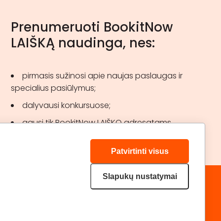
Prenumeruoti BookitNow
LAIŠKĄ naudinga, nes:
pirmasis sužinosi apie naujas paslaugas ir
specialius pasiūlymus;
dalyvausi konkursuose;
gausi tik BookitNow LAIŠKO adresatams
skirtas akcijas.
Patvirtinti visus
Slapukų nustatymai
„GERA DOVANA“ GRUPĖ
DRAUGAUKIME:
geradovana.lt
superprezenty.pl