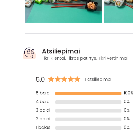
Atsiliepimai
Tikri klientai. Tikros patirtys. Tikri vertinimai
5.0
1 atsiliepimai
5 balai
100
4 balai
0%
3 balai
0%
2 balai
0%
1 balas
0%