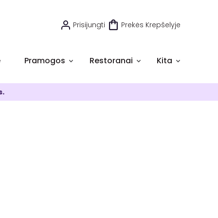
Prisijungti
Prekės Krepšelyje
e
Pramogos
Restoranai
Kita
s.