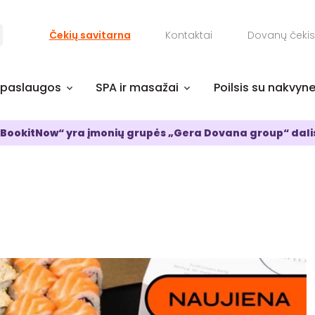
Čekių savitarna
Kontaktai
Dovanų čekis
 paslaugos
SPA ir masažai
Poilsis su nakvyn
BookitNow“ yra įmonių grupės „Gera Dovana group“ dali