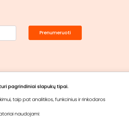
Prenumeruoti
ri pagrindiniai slapukų tipai.
ui, taip pat analitikos, funkcinius ir rinkodaros
Apie „BookitNow“
Informacija
ikatoriai naudojami:
TINKLARAŠTIS
El. čekis
Tapti partneriu
D.U.K