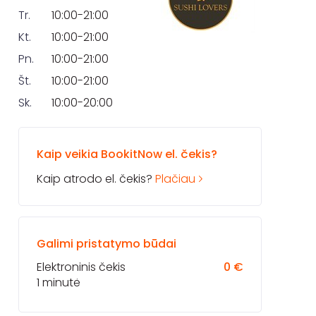
Tr.
10:00-21:00
Kt.
10:00-21:00
Pn.
10:00-21:00
Št.
10:00-21:00
Sk.
10:00-20:00
Kaip veikia BookitNow el. čekis?
Kaip atrodo el. čekis?
Plačiau
Galimi pristatymo būdai
Elektroninis čekis
0 €
1 minutė