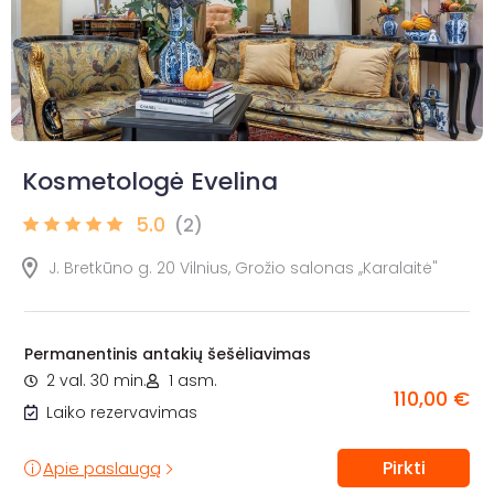
Kosmetologė Evelina
5.0
(2)
J. Bretkūno g. 20 Vilnius, Grožio salonas ,,Karalaitė"
Permanentinis antakių šešėliavimas
2 val. 30 min.
1 asm.
110,00 €
Laiko rezervavimas
Pirkti
Apie paslaugą