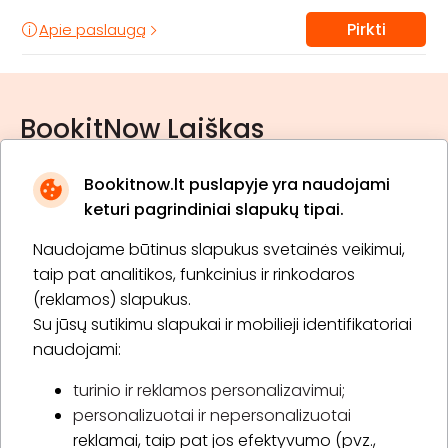
Pirkti
Apie paslaugą
BookitNow Laiškas
Bookitnow.lt puslapyje yra naudojami
keturi pagrindiniai slapukų tipai.
Naudojame būtinus slapukus svetainės veikimui,
* Susipažinau su
privatumo politika
taip pat analitikos, funkcinius ir rinkodaros
(reklamos) slapukus.
Su jūsų sutikimu slapukai ir mobilieji identifikatoriai
Prenumeruoti
naudojami:
turinio ir reklamos personalizavimui;
personalizuotai ir nepersonalizuotai
Apie „BookitNow“
reklamai, taip pat jos efektyvumo (pvz.,