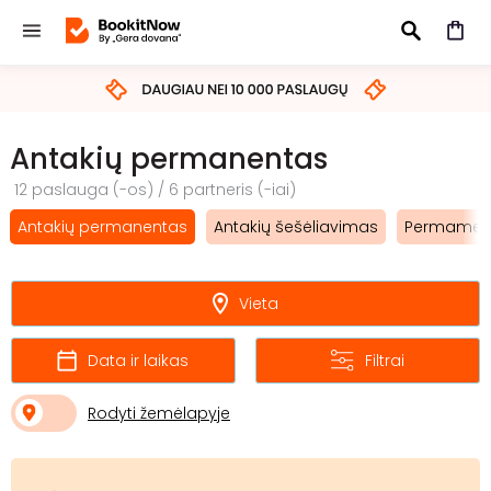
IEŠKOTI
Antakių permanentas
12 paslauga (-os) / 6 partneris (-iai)
Antakių permanentas
Antakių šešėliavimas
Permament
Vieta
Data ir laikas
Filtrai
Rodyti žemėlapyje