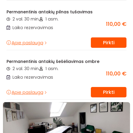
Permanentinis antakių pilnas tušavimas
2 val. 30 min.
1 asm.
110,00 €
Laiko rezervavimas
Pirkti
Apie paslaugą
Permanentinis antakių šešėliavimas ombre
2 val. 30 min.
1 asm.
110,00 €
Laiko rezervavimas
Pirkti
Apie paslaugą