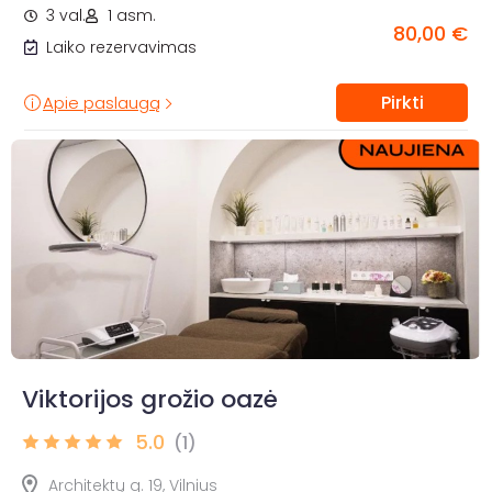
3 val.
1 asm.
80,00 €
Laiko rezervavimas
Pirkti
Apie paslaugą
Viktorijos grožio oazė
5.0
(1)
Architektų g. 19, Vilnius