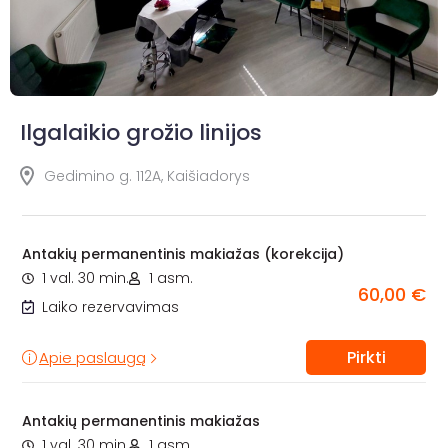
Ilgalaikio grožio linijos
Gedimino g. 112A, Kaišiadorys
Antakių permanentinis makiažas (korekcija)
1 val. 30 min.
1 asm.
60,00 €
Laiko rezervavimas
Pirkti
Apie paslaugą
Antakių permanentinis makiažas
1 val. 30 min.
1 asm.