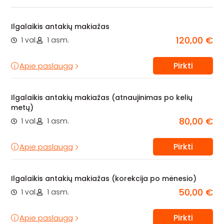
Ilgalaikis antakių makiažas
120,00 €
1 val.
1 asm.
Pirkti
Apie paslaugą
Ilgalaikis antakių makiažas (atnaujinimas po kelių
metų)
80,00 €
1 val.
1 asm.
Pirkti
Apie paslaugą
Ilgalaikis antakių makiažas (korekcija po mėnesio)
50,00 €
1 val.
1 asm.
Pirkti
Apie paslaugą