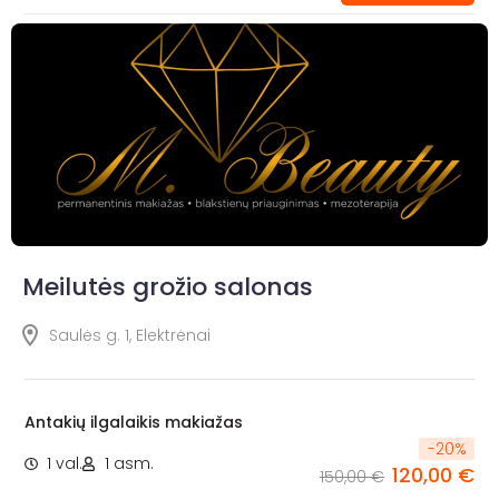
Meilutės grožio salonas
Saulės g. 1, Elektrėnai
Antakių ilgalaikis makiažas
-
20
%
1 val.
1 asm.
120,00 €
150,00 €