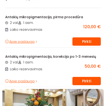
Antakių mikropigmentacija, pirma procedūra
2 val.
1 asm.
120,00 €
Laiko rezervavimas
Pirkti
Apie paslaugą
Antakių mikropigmentacija, korekcija po 1-3 mėnesių
2 val.
1 asm.
50,00 €
Laiko rezervavimas
Pirkti
Apie paslaugą