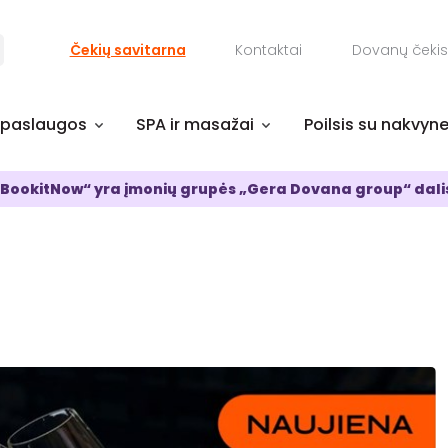
Čekių savitarna
Kontaktai
Dovanų čekis
 paslaugos
SPA ir masažai
Poilsis su nakvyn
BookitNow“ yra įmonių grupės „Gera Dovana group“ dali