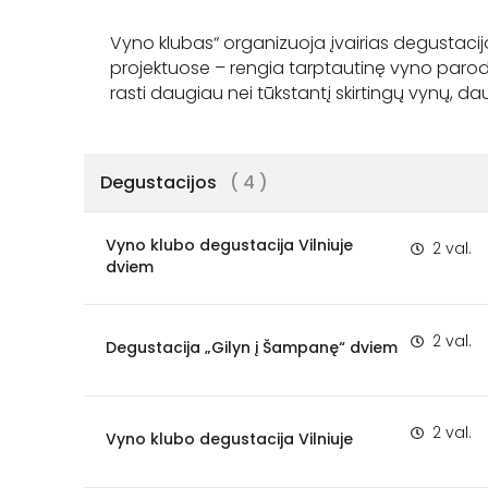
Vyno klubas“ organizuoja įvairias degustacij
projektuose – rengia tarptautinę vyno paro
Degustacijos
( 4 )
Vyno klubo degustacija Vilniuje
2 val.
dviem
2 val.
Degustacija „Gilyn į Šampanę“ dviem
2 val.
Vyno klubo degustacija Vilniuje