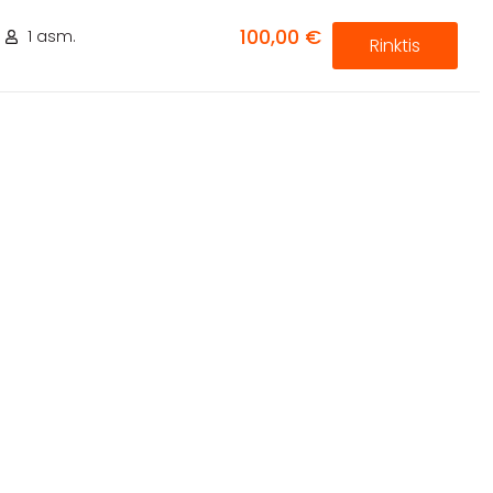
100,00 €
1 asm.
Rinktis