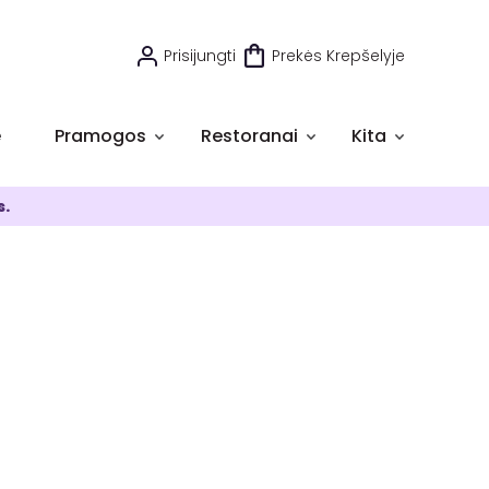
Prisijungti
Prekės Krepšelyje
e
Pramogos
Restoranai
Kita
s.