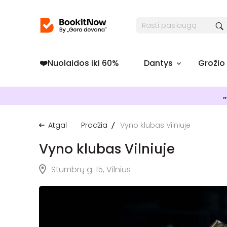
❤️️Nuolaidos iki 60%
Dantys
Grožio
„
Atgal
Pradžia
Vyno klubas Vilniuje
Vyno klubas Vilniuje
Stumbrų g. 15, Vilnius