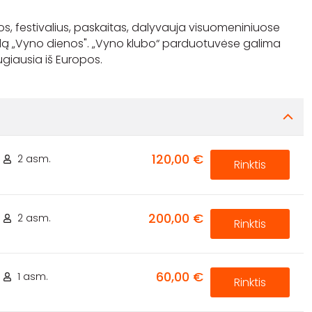
os, festivalius, paskaitas, dalyvauja visuomeniniuose
dą „Vyno dienos". „Vyno klubo“ parduotuvėse galima
120,00 €
2 asm.
Rinktis
200,00 €
2 asm.
Rinktis
60,00 €
1 asm.
Rinktis