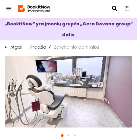
„BookitNow“ yra įmonių grupės „Gera Dovana group“
IEŠKOTI
dalis.
Atgal
Pradžia
Žaliakalnio poliklinika