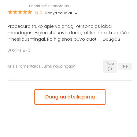
Patvirtintas vartotojas
5.0
Rodyti daugiau
Procedūra truko apie valandą. Personalas labai
mandagus. Higienistė savo darbą atliko labai kruopščiai
ir neskausmingai. Po higienos buvo duoti
...
Daugiau
2022-09-01
Taip
Ar šis komentaras Jums naudingas?
Ne
(1)
Daugiau atsiliepimų