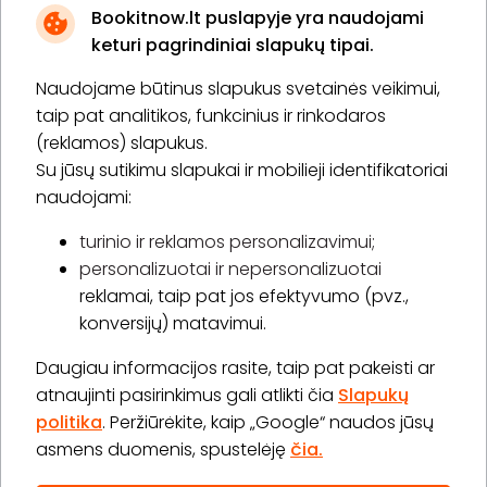
Bookitnow.lt puslapyje yra naudojami
keturi pagrindiniai slapukų tipai.
Naudojame būtinus slapukus svetainės veikimui,
* Susipažinau su
privatumo politika
taip pat analitikos, funkcinius ir rinkodaros
(reklamos) slapukus.
Su jūsų sutikimu slapukai ir mobilieji identifikatoriai
Prenumeruoti
naudojami:
turinio ir reklamos personalizavimui;
personalizuotai ir nepersonalizuotai
Apie „BookitNow“
reklamai, taip pat jos efektyvumo (pvz.,
konversijų) matavimui.
Informacija
Daugiau informacijos rasite, taip pat pakeisti ar
„GERA DOVANA“ GRUPĖ
atnaujinti pasirinkimus gali atlikti čia
Slapukų
politika
. Peržiūrėkite, kaip „Google“ naudos jūsų
asmens duomenis, spustelėję
čia.