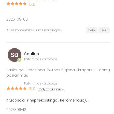
5.0
2025-09-06
Ar šis komentaras Jums naudingas?
Taip
Ne
Sa
Saulius
Patvirtintas vartotojas
✔
Paslauga: Profesionali burnos higiena ultragarsu + dantų
poliravimas
Patvirtintas vartotojas
5.0
Rodyti daugiau
Kruopščiai ir nepriekaištingai. Rekomenduoju.
2023-05-12