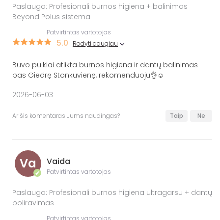
Paslauga: Profesionali burnos higiena + balinimas
Beyond Polus sistema
Patvirtintas vartotojas
5.0
Rodyti daugiau
Buvo puikiai atlikta burnos higiena ir dantų balinimas
pas Giedrę Stonkuvienę, rekomenduoju👌☺️
2026-06-03
Ar šis komentaras Jums naudingas?
Taip
Ne
Va
Vaida
Patvirtintas vartotojas
✔
Paslauga: Profesionali burnos higiena ultragarsu + dantų
poliravimas
Patvirtintas vartotojas