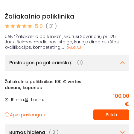
Žaliakalnio poliklinika
5.0
( 31 )
UAB “Žaliakalnio poliklinika“ įsikūrusi Savanorių pr. 125.
Jauki šeimos medicinos įstaiga, kurioje dirba aukštos
kvalifikacijos, kompetetingi
...
DAUGIAU
Paslaugos pagal paiešką:
(1)
Žaliakalnio poliklinikos 100 € vertės
dovanų kuponas
100,00
15 min.
1 asm.
€
Pirkti
Apie paslaugą
Burnos higiena
( 2 )