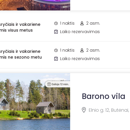
1 naktis
2 asm.
sryčiais ir vakariene
mis visus metus
Laiko rezervavimas
1 naktis
2 asm.
sryčiais ir vakariene
mis ne sezono metu
Laiko rezervavimas
Barono vila
Elnio g. 12, Butėnai,