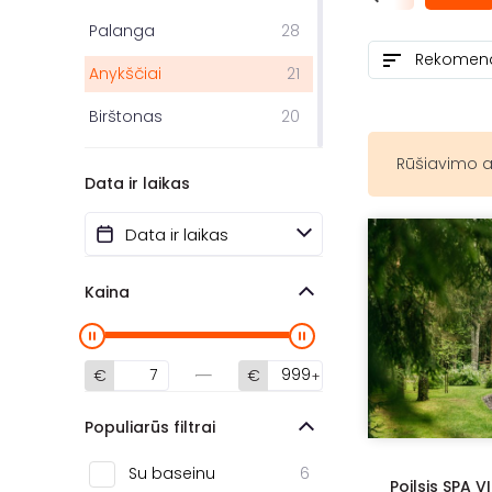
Palanga
28
Anykščiai
21
Birštonas
20
Molėtai
18
Rūšiavimo a
Data ir laikas
Kaunas
13
Trakai
12
Varėnos r.
10
Kaina
Klaipėda
10
Kretinga
7
€
€
Panevėžys
6
Populiarūs filtrai
Prienai
6
Su baseinu
6
Poilsis SPA V