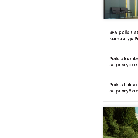
SPA poilsis 
kambaryje Pr
Poilsis kamb
su pusryčiai
Poilsis liuk
su pusryčiais