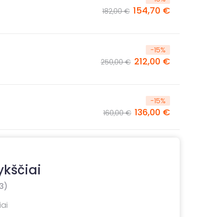
154,70 €
182,00 €
-
15
%
212,00 €
250,00 €
-
15
%
136,00 €
160,00 €
ykščiai
3)
iai