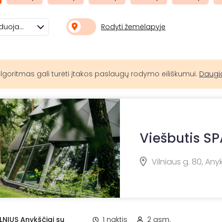
Rodyti žemėlapyje
Rekomenduojami
lgoritmas gali turėti įtakos paslaugų rodymo eiliškumui.
Daugi
Viešbutis SP
Vilniaus g. 80, Any
ILNIUS Anykščiai su
1 naktis
2 asm.