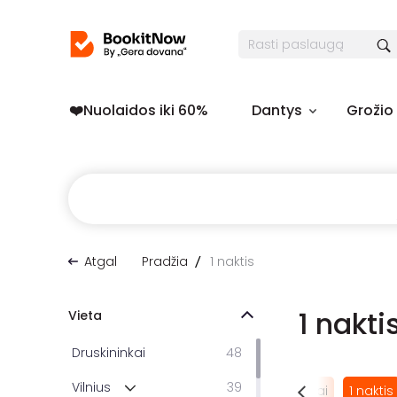
❤️️Nuolaidos iki 60%
Dantys
Grožio
Atgal
Pradžia
1 naktis
1 nakt
Vieta
Druskininkai
48
Vilnius
39
ota
1 ratas
2 ratai
3 ratai
4 ratai
5 ratai
1 naktis