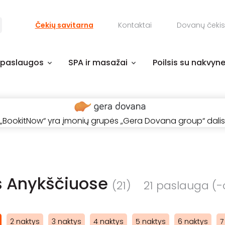
Čekių savitarna
Kontaktai
Dovanų čekis
 paslaugos
SPA ir masažai
Poilsis su nakvyn
„BookitNow“ yra įmonių grupės „Gera Dovana group“ dalis
is Anykščiuose
(21)
21 paslauga (-o
2 naktys
3 naktys
4 naktys
5 naktys
6 naktys
7