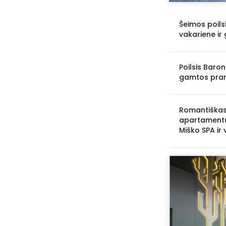
Šeimos poils
vakariene i
Poilsis Baron
gamtos pra
Romantiškas 
apartamentu
Miško SPA ir 