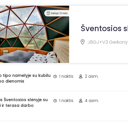
Šventosios s
J8GJ+V3 Gerkonys
o tipo namelyje su kubilu
1 naktis
2 asm.
rbo dienomis
is Šventosios slėnyje su
1 naktis
4 asm.
mi ir terasa darbo