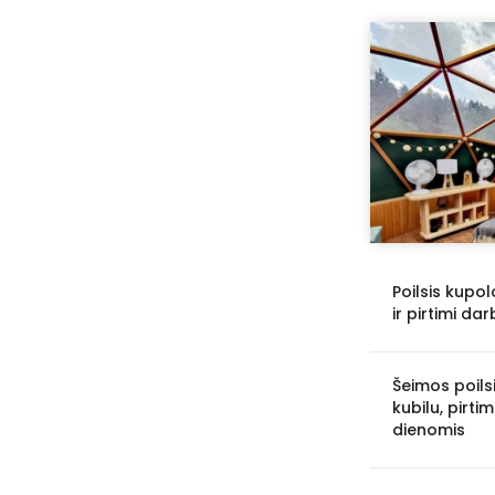
Poilsis kupol
ir pirtimi da
Šeimos poils
kubilu, pirti
dienomis