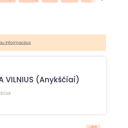
au informacijos
A VILNIUS (Anykščiai)
kščiai
-
15
%