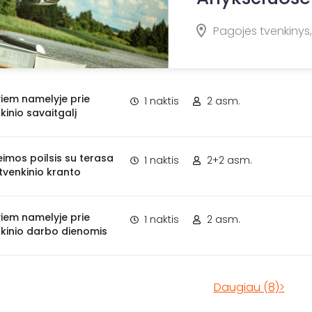
Pagojės tvenkinys,
iem namelyje prie
1 naktis
2 asm.
kinio savaitgalį
eimos poilsis su terasa
1 naktis
2+2 asm.
tvenkinio kranto
iem namelyje prie
1 naktis
2 asm.
kinio darbo dienomis
Daugiau (8)>