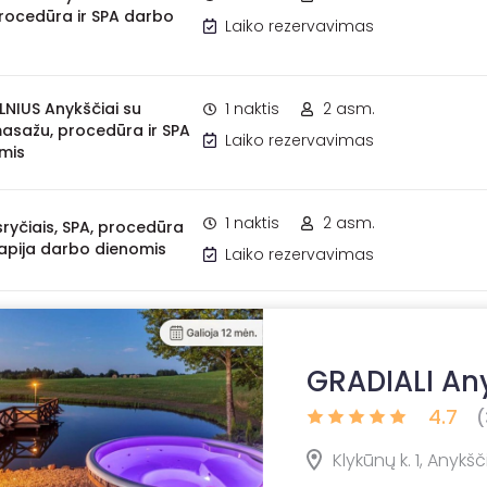
procedūra ir SPA darbo
Laiko rezervavimas
ILNIUS Anykščiai su
1 naktis
2 asm.
masažu, procedūra ir SPA
Laiko rezervavimas
mis
1 naktis
2 asm.
sryčiais, SPA, procedūra
erapija darbo dienomis
Laiko rezervavimas
GRADIALI An
4.7
(
Klykūnų k. 1, Anykšč