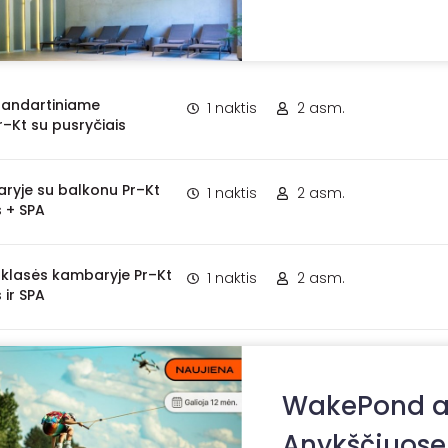
standartiniame
1 naktis
2 asm.
–Kt su pusryčiais
aryje su balkonu Pr–Kt
1 naktis
2 asm.
s + SPA
so klasės kambaryje Pr–Kt
1 naktis
2 asm.
 ir SPA
WakePond a
Anykščiuose