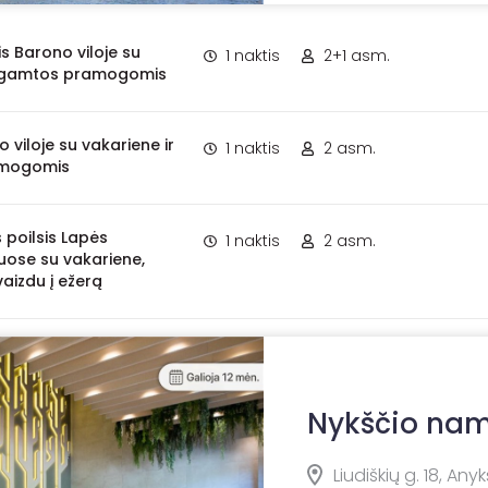
is Barono viloje su
1 naktis
2+1 asm.
r gamtos pramogomis
o viloje su vakariene ir
1 naktis
2 asm.
mogomis
poilsis Lapės
1 naktis
2 asm.
ose su vakariene,
vaizdu į ežerą
Nykščio na
Liudiškių g. 18, Anyk