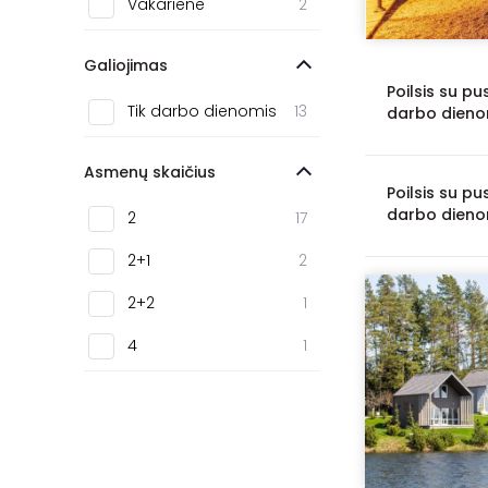
Vakarienė
2
Galiojimas
Poilsis su pu
Tik darbo dienomis
13
darbo dieno
Asmenų skaičius
Poilsis su pu
darbo dieno
2
17
2+1
2
2+2
1
4
1