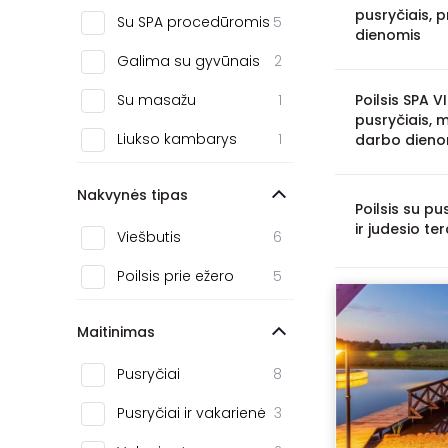
Jonava
4
pusryčiais, 
Su SPA procedūromis
5
dienomis
Zarasai
3
Galima su gyvūnais
2
Pakruojis
2
Su masažu
1
Poilsis SPA V
pusryčiais, 
Šiauliai
2
Liukso kambarys
1
darbo dieno
Biržai
2
Nakvynės tipas
Kaišiadorys
2
Poilsis su pu
ir judesio t
Viešbutis
6
Šalčininkai
1
Poilsis prie ežero
5
Ignalina
1
Neringa
1
Maitinimas
Raseiniai
1
Pusryčiai
8
Pusryčiai ir vakarienė
3