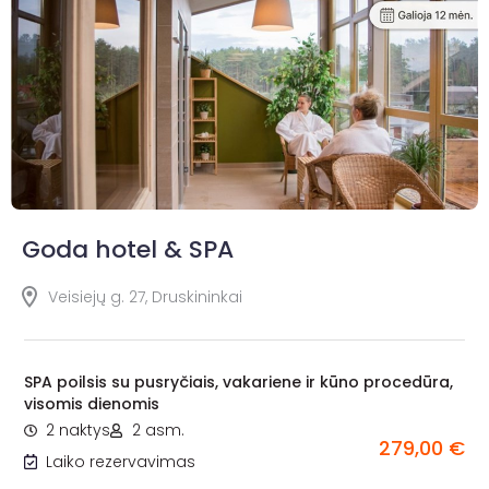
Goda hotel & SPA
Veisiejų g. 27, Druskininkai
SPA poilsis su pusryčiais, vakariene ir kūno procedūra,
visomis dienomis
2 naktys
2 asm.
279,00 €
Laiko rezervavimas