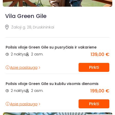
Vila Green Gile
Žalioji g. 28, Druskininkai
Poilsis viloje Green Gile su pusryčiais ir vakariene
139,00 €
2 naktys
2 asm.
Pirkti
Apie paslaugą
Poilsis viloje Green Gile su kubilu visomis dienomis
199,00 €
2 naktys
2 asm.
Pirkti
Apie paslaugą