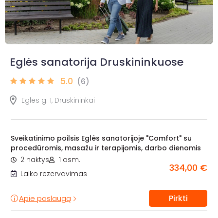
Eglės sanatorija Druskininkuose
5.0
(6)
Eglės g. 1, Druskininkai
Sveikatinimo poilsis Eglės sanatorijoje "Comfort" su
procedūromis, masažu ir terapijomis, darbo dienomis
2 naktys
1 asm.
334,00 €
Laiko rezervavimas
Pirkti
Apie paslaugą