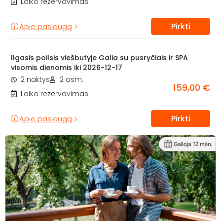
Laiko rezervavimas
Pirkti
Apie paslaugą
Ilgasis poilsis viešbutyje Galia su pusryčiais ir SPA
visomis dienomis iki 2026-12-17
2 naktys
2 asm.
159,00 €
Laiko rezervavimas
Pirkti
Apie paslaugą