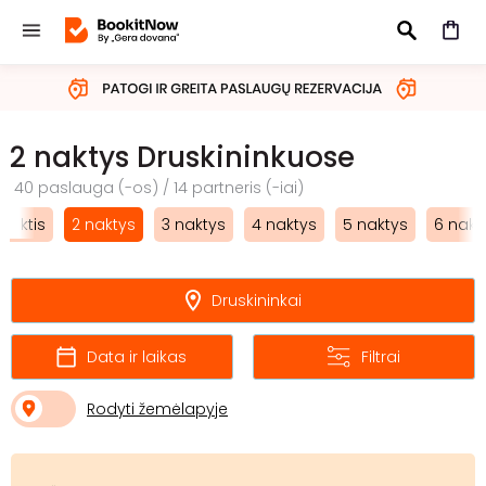
IEŠKOTI
2 naktys Druskininkuose
40 paslauga (-os) / 14 partneris (-iai)
 naktis
2 naktys
3 naktys
4 naktys
5 naktys
6 nakt
Druskininkai
Data ir laikas
Filtrai
Rodyti žemėlapyje