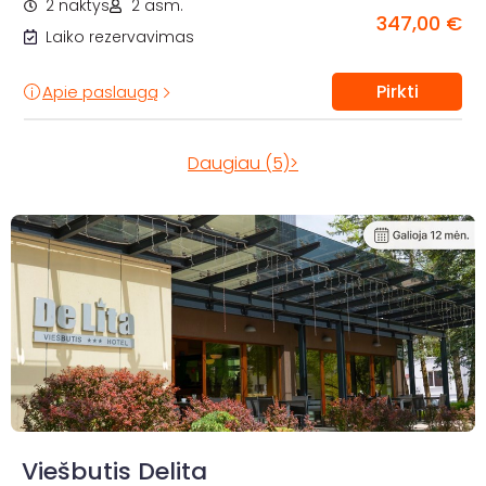
2 naktys
2 asm.
347,00 €
Laiko rezervavimas
Pirkti
Apie paslaugą
Daugiau (5)>
Viešbutis Delita