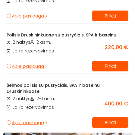
Laiko rezervavimas
Pirkti
Apie paslaugą
Poilsis Druskininkuose su pusryčiais, SPA ir baseinu
2 naktys
2 asm.
220,00 €
Laiko rezervavimas
Pirkti
Apie paslaugą
Šeimos poilsis su pusryčiais, SPA ir baseinu
Druskininkuose
2 naktys
2+1 asm.
400,00 €
Laiko rezervavimas
Pirkti
Apie paslaugą