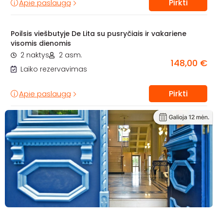
Pirkti
Apie paslaugą
Poilsis viešbutyje De Lita su pusryčiais ir vakariene
visomis dienomis
2 naktys
2 asm.
148,00 €
Laiko rezervavimas
Pirkti
Apie paslaugą