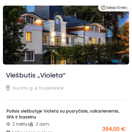
Viešbutis „Violeta“
Kurorto g. 4, Druskininkai
Poilsis viešbutyje Violeta su pusryčiais, vakarienėmis,
SPA ir baseinu
2 naktys
2 asm.
394,00 €