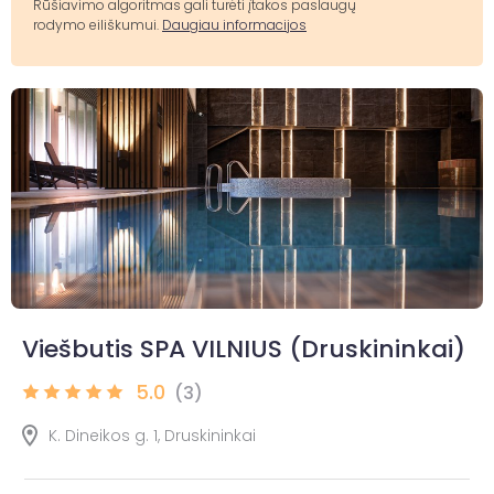
Rūšiavimo algoritmas gali turėti įtakos paslaugų
rodymo eiliškumui.
Daugiau informacijos
Viešbutis SPA VILNIUS (Druskininkai)
5.0
(3)
K. Dineikos g. 1, Druskininkai