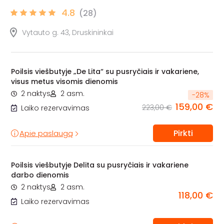
4.8
(28)
Vytauto g. 43, Druskininkai
Poilsis viešbutyje „De Lita“ su pusryčiais ir vakariene,
visus metus visomis dienomis
2 naktys
2 asm.
-
28
%
159,00 €
223,00 €
Laiko rezervavimas
Pirkti
Apie paslaugą
Poilsis viešbutyje Delita su pusryčiais ir vakariene
darbo dienomis
2 naktys
2 asm.
118,00 €
Laiko rezervavimas