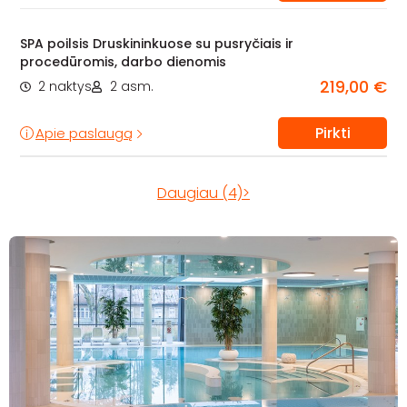
SPA poilsis Druskininkuose su pusryčiais ir
procedūromis, darbo dienomis
219,00 €
2 naktys
2 asm.
Pirkti
Apie paslaugą
Daugiau (4)>