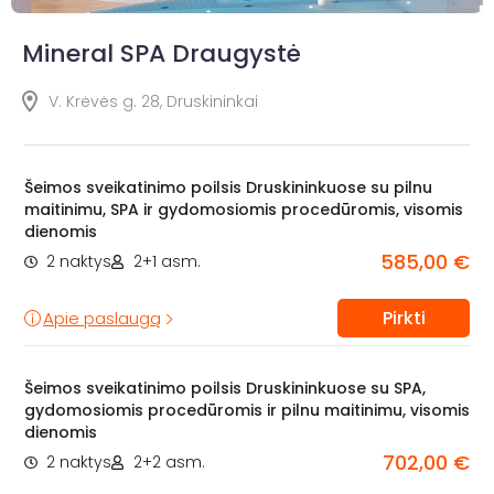
Mineral SPA Draugystė
V. Krėvės g. 28, Druskininkai
Šeimos sveikatinimo poilsis Druskininkuose su pilnu
maitinimu, SPA ir gydomosiomis procedūromis, visomis
dienomis
585,00 €
2 naktys
2+1 asm.
Pirkti
Apie paslaugą
Šeimos sveikatinimo poilsis Druskininkuose su SPA,
gydomosiomis procedūromis ir pilnu maitinimu, visomis
dienomis
702,00 €
2 naktys
2+2 asm.