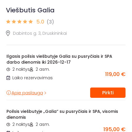
Viešbutis Galia
5.0
(3)
Dabintos g. 3, Druskininkai
Ilgasis poilsis viešbutyje Galia su pusryčiais ir SPA
darbo dienomis iki 2026-12-17
2 naktys
2 asm.
119,00 €
Laiko rezervavimas
Pirkti
Apie paslaugą
Poilsis viešbutyje „Galia“ su pusryčiais ir SPA, visomis
dienomis
2 naktys
2 asm.
195,00 €