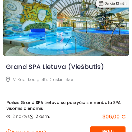
Grand SPA Lietuva (Viešbutis)
V. Kudirkos g. 45, Druskininkai
Poilsis Grand SPA Lietuva su pusryčiais ir neribotu SPA
visomis dienomis
306,00 €
2 naktys
2 asm.
Pirkti
Apie paslaugą