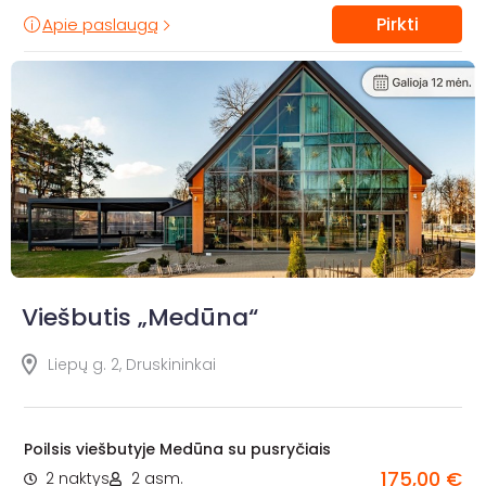
Pirkti
Apie paslaugą
Viešbutis „Medūna“
Liepų g. 2, Druskininkai
Poilsis viešbutyje Medūna su pusryčiais
175,00 €
2 naktys
2 asm.