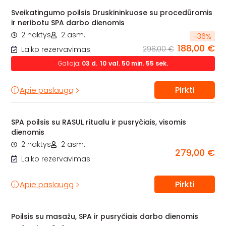
Sveikatingumo poilsis Druskininkuose su procedūromis
ir neribotu SPA darbo dienomis
2 naktys
2 asm.
-
36
%
188,00 €
298,00 €
Laiko rezervavimas
Galioja:
03
d.
10
val.
50
min.
53
sek.
Pirkti
Apie paslaugą
SPA poilsis su RASUL ritualu ir pusryčiais, visomis
dienomis
2 naktys
2 asm.
279,00 €
Laiko rezervavimas
Pirkti
Apie paslaugą
Poilsis su masažu, SPA ir pusryčiais darbo dienomis