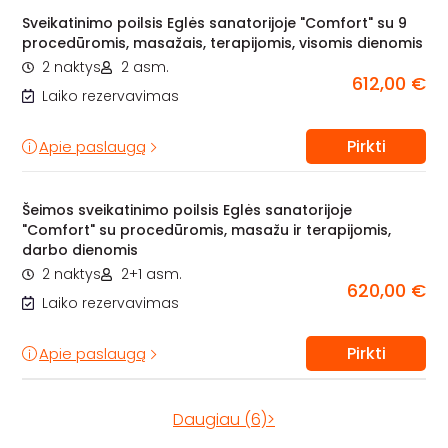
Sveikatinimo poilsis Eglės sanatorijoje "Comfort" su 9
procedūromis, masažais, terapijomis, visomis dienomis
2 naktys
2 asm.
612,00 €
Laiko rezervavimas
Pirkti
Apie paslaugą
Šeimos sveikatinimo poilsis Eglės sanatorijoje
"Comfort" su procedūromis, masažu ir terapijomis,
darbo dienomis
2 naktys
2+1 asm.
620,00 €
Laiko rezervavimas
Pirkti
Apie paslaugą
Daugiau (6)>