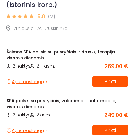
(istorinis korp.)
5.0
(2)
Vilniaus al. 7A, Druskininkai
Šeimos SPA poilsis su pusryčiais ir druskų terapija,
visomis dienomis
269,00 €
2 naktys
2+1 asm.
Pirkti
Apie paslaugą
SPA poilsis su pusryčiais, vakarienė ir haloterapija,
visomis dienomis
249,00 €
2 naktys
2 asm.
Pirkti
Apie paslaugą