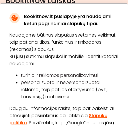
BookitNow Laiškas
Bookitnow.lt puslapyje yra naudojami
keturi pagrindiniai slapukų tipai.
Naudojame būtinus slapukus svetainės veikimui,
* Susipažinau su
privatumo politika
taip pat analitikos, funkcinius ir rinkodaros
(reklamos) slapukus.
Su jūsų sutikimu slapukai ir mobilieji identifikatoriai
Prenumeruoti
naudojami:
turinio ir reklamos personalizavimui;
personalizuotai ir nepersonalizuotai
Apie „BookitNow“
reklamai, taip pat jos efektyvumo (pvz.,
konversijų) matavimui.
Informacija
Daugiau informacijos rasite, taip pat pakeisti ar
„GERA DOVANA“ GRUPĖ
atnaujinti pasirinkimus gali atlikti čia
Slapukų
politika
. Peržiūrėkite, kaip „Google“ naudos jūsų