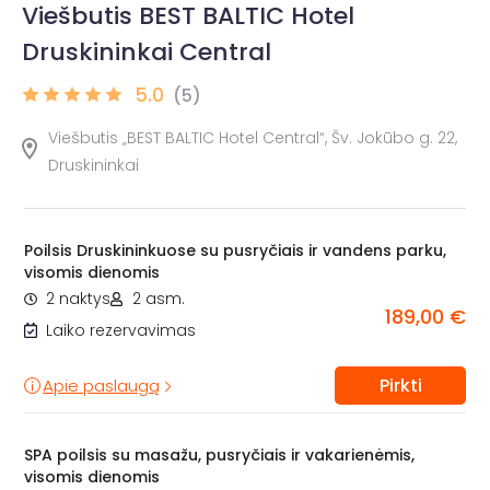
Viešbutis BEST BALTIC Hotel
Druskininkai Central
5.0
(5)
Viešbutis „BEST BALTIC Hotel Central“, Šv. Jokūbo g. 22,
Druskininkai
Poilsis Druskininkuose su pusryčiais ir vandens parku,
visomis dienomis
2 naktys
2 asm.
189,00 €
Laiko rezervavimas
Pirkti
Apie paslaugą
SPA poilsis su masažu, pusryčiais ir vakarienėmis,
visomis dienomis