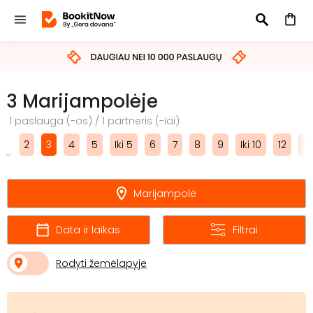
IEŠKOTI
3 Marijampolėje
1 paslauga (-os) / 1 partneris (-iai)
1
2
3
4
5
Iki 5
6
7
8
9
Iki 10
12
15
Marijampolė
Data ir laikas
Filtrai
Rodyti žemėlapyje