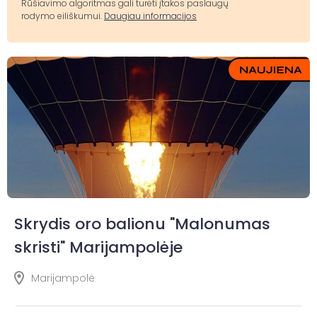
Rūšiavimo algoritmas gali turėti įtakos paslaugų
rodymo eiliškumui.
Daugiau informacijos
Skrydis oro balionu "Malonumas
skristi" Marijampolėje
Marijampolė