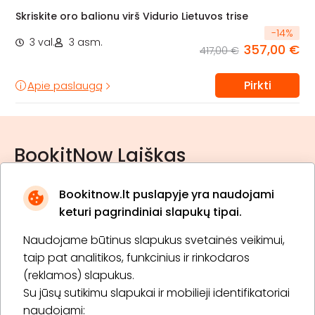
Skriskite oro balionu virš Vidurio Lietuvos trise
-
14
%
3 val.
3 asm.
357,00 €
417,00 €
Pirkti
Apie paslaugą
BookitNow Laiškas
Bookitnow.lt puslapyje yra naudojami
keturi pagrindiniai slapukų tipai.
Naudojame būtinus slapukus svetainės veikimui,
* Susipažinau su
privatumo politika
taip pat analitikos, funkcinius ir rinkodaros
(reklamos) slapukus.
Su jūsų sutikimu slapukai ir mobilieji identifikatoriai
Prenumeruoti
naudojami: