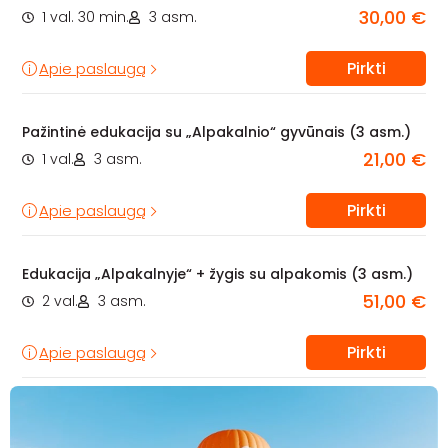
30,00 €
1 val. 30 min.
3 asm.
Pirkti
Apie paslaugą
Pažintinė edukacija su „Alpakalnio“ gyvūnais (3 asm.)
21,00 €
1 val.
3 asm.
Pirkti
Apie paslaugą
Edukacija „Alpakalnyje“ + žygis su alpakomis (3 asm.)
51,00 €
2 val.
3 asm.
Pirkti
Apie paslaugą