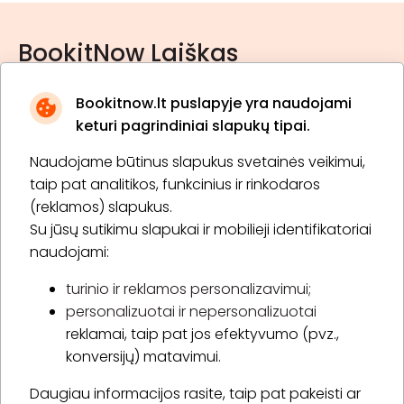
BookitNow Laiškas
Bookitnow.lt puslapyje yra naudojami
keturi pagrindiniai slapukų tipai.
Naudojame būtinus slapukus svetainės veikimui,
* Susipažinau su
privatumo politika
taip pat analitikos, funkcinius ir rinkodaros
(reklamos) slapukus.
Su jūsų sutikimu slapukai ir mobilieji identifikatoriai
Prenumeruoti
naudojami:
turinio ir reklamos personalizavimui;
personalizuotai ir nepersonalizuotai
Apie „BookitNow“
reklamai, taip pat jos efektyvumo (pvz.,
konversijų) matavimui.
Informacija
Daugiau informacijos rasite, taip pat pakeisti ar