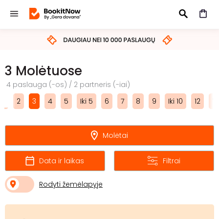
IEŠKOTI
3 Molėtuose
4 paslauga (-os) / 2 partneris (-iai)
1
2
3
4
5
Iki 5
6
7
8
9
Iki 10
12
15
Molėtai
Data ir laikas
Filtrai
Rodyti žemėlapyje