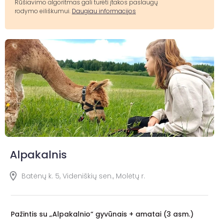
Rūšiavimo algoritmas gali turėti įtakos paslaugų
rodymo eiliškumui.
Daugiau informacijos
Alpakalnis
Batėnų k. 5, Videniškių sen., Molėtų r.
Pažintis su „Alpakalnio“ gyvūnais + amatai (3 asm.)