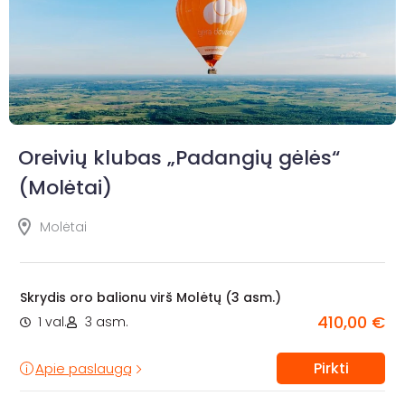
Oreivių klubas „Padangių gėlės“
(Molėtai)
Molėtai
Skrydis oro balionu virš Molėtų (3 asm.)
410,00 €
1 val.
3 asm.
Pirkti
Apie paslaugą