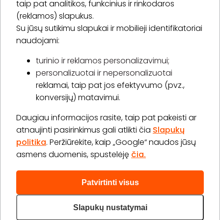
taip pat analitikos, funkcinius ir rinkodaros
(reklamos) slapukus.
Su jūsų sutikimu slapukai ir mobilieji identifikatoriai
Prenumeruoti
naudojami:
turinio ir reklamos personalizavimui;
personalizuotai ir nepersonalizuotai
Apie „BookitNow“
reklamai, taip pat jos efektyvumo (pvz.,
konversijų) matavimui.
Informacija
Daugiau informacijos rasite, taip pat pakeisti ar
„GERA DOVANA“ GRUPĖ
atnaujinti pasirinkimus gali atlikti čia
Slapukų
politika
. Peržiūrėkite, kaip „Google“ naudos jūsų
asmens duomenis, spustelėję
čia.
Patvirtinti visus
2026 © Visos teisės saugomos info@bookitnow.lt, +370
645 03 111
Slapukų nustatymai