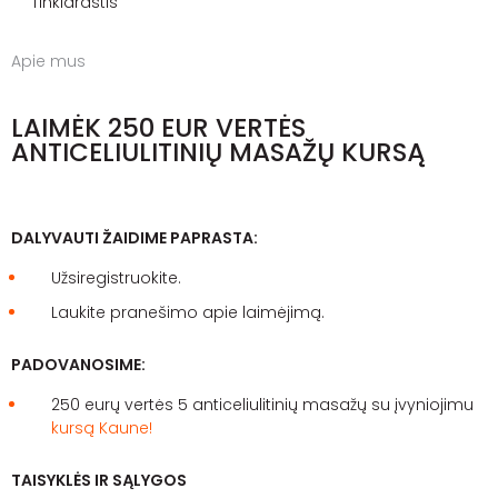
Tinklaraštis
Apie mus
LAIMĖK 250 EUR VERTĖS
ANTICELIULITINIŲ MASAŽŲ KURSĄ
DALYVAUTI ŽAIDIME PAPRASTA:
Užsiregistruokite.
Laukite pranešimo apie laimėjimą.
PADOVANOSIME:
250 eurų vertės 5 anticeliulitinių masažų su įvyniojimu
kursą Kaune!
TAISYKLĖS IR SĄLYGOS