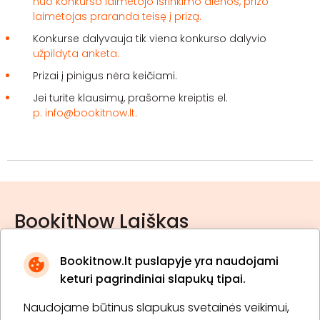
nuo konkurso laimėtojo išrinkimo dienos, prizo
laimėtojas praranda teisę į prizą.
Konkurse dalyvauja tik viena konkurso dalyvio
užpildyta anketa.
Prizai į pinigus nėra keičiami.
Jei turite klausimų, prašome kreiptis el.
p. info@bookitnow.lt.
BookitNow Laiškas
Bookitnow.lt puslapyje yra naudojami
keturi pagrindiniai slapukų tipai.
Naudojame būtinus slapukus svetainės veikimui,
* Susipažinau su
privatumo politika