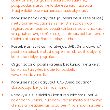
dalyviai lengvai gali atšaukti savo sutikimą,
paspaudus siųstame laiške esančią nuorodą
„Naujienlaiškio prenumeratos atsisakymas“.
Konkurse negali dalyvauti jaunesni nei 16 (šešiolikos)
metų asmenys. Jaunesnis nei 18 metų asmuo
registruodamasis dalyvauti konkurse patvirtina, kad
yra gautas tėvų ar rūpintojų sutikimas, bei kad tėvai ar
rūpintojai susipažino su taisyklėmis.
Pastebėjusi sukčiavimo atvejus, UAB „Gera dovana“
pasilieka teisę be atskiro įspėjimo išbraukti dalyvį iš
konkurso dalyvių sąrašo.
Organizatoriai pasilieka teisę bet kuriuo metu keisti
konkurso taisykles ir apie tai paskelbti
www.geradovana.lt.
Konkurse negali dalyvauti UAB „Gera dovana“
darbuotojai bei jų šeimos nariai.
Nepavykus susisiekti su konkurso laimėtoju per 14
kalendorinių dienų nuo konkurso laimėtojo išrinkimo
dienos ar neatsiėmus prizo per 14 kalendorinių dienų