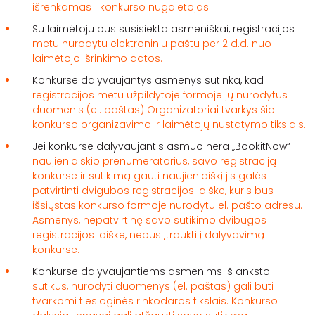
išrenkamas 1 konkurso nugalėtojas.
Su laimėtoju bus susisiekta asmeniškai, registracijos
metu nurodytu elektroniniu paštu per 2 d.d. nuo
laimėtojo išrinkimo datos.
Konkurse dalyvaujantys asmenys sutinka, kad
registracijos metu užpildytoje formoje jų nurodytus
duomenis (el. paštas) Organizatoriai tvarkys šio
konkurso organizavimo ir laimėtojų nustatymo tikslais.
Jei konkurse dalyvaujantis asmuo nėra „BookitNow“
naujienlaiškio prenumeratorius, savo registraciją
konkurse ir sutikimą gauti naujienlaiškį jis galės
patvirtinti dvigubos registracijos laiške, kuris bus
išsiųstas konkurso formoje nurodytu el. pašto adresu.
Asmenys, nepatvirtinę savo sutikimo dvibugos
registracijos laiške, nebus įtraukti į dalyvavimą
konkurse.
Konkurse dalyvaujantiems asmenims iš anksto
sutikus, nurodyti duomenys (el. paštas) gali būti
tvarkomi tiesioginės rinkodaros tikslais. Konkurso