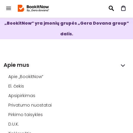
„BookitNow“ yra įmonių grupės „Gera Dovana group“
IEŠKOTI
dalis.
Apie mus
Apie „BookitNow“
El. čekis
Apsipirkimas
Privatumo nuostatai
Pirkimo taisyklės
D.U.K.