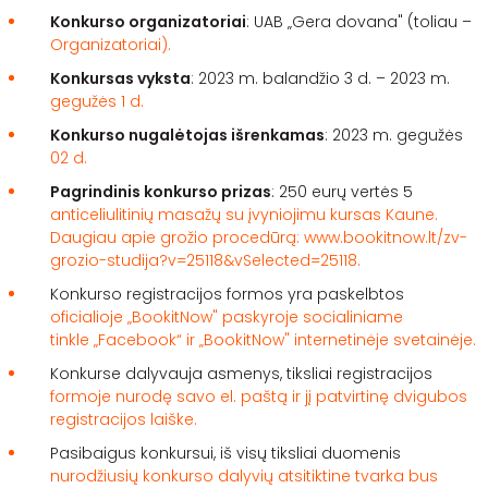
Konkurso organizatoriai
: UAB „Gera dovana" (toliau –
Organizatoriai).
Konkursas vyksta
: 2023 m. balandžio 3 d. – 2023 m.
gegužės 1 d.
Konkurso nugalėtojas išrenkamas
: 2023 m. gegužės
02 d.
Pagrindinis konkurso prizas
: 250 eurų vertės 5
anticeliulitinių masažų su įvyniojimu kursas Kaune.
Daugiau apie grožio procedūrą:
www.bookitnow.lt/zv-
grozio-studija?v=25118&vSelected=25118
.
Konkurso registracijos formos yra paskelbtos
oficialioje „BookitNow" paskyroje socialiniame
tinkle „Facebook“ ir „BookitNow" internetinėje svetainėje.
Konkurse dalyvauja asmenys, tiksliai registracijos
formoje nurodę savo el. paštą ir jį patvirtinę dvigubos
registracijos laiške.
Pasibaigus konkursui, iš visų tiksliai duomenis
nurodžiusių konkurso dalyvių atsitiktine tvarka bus