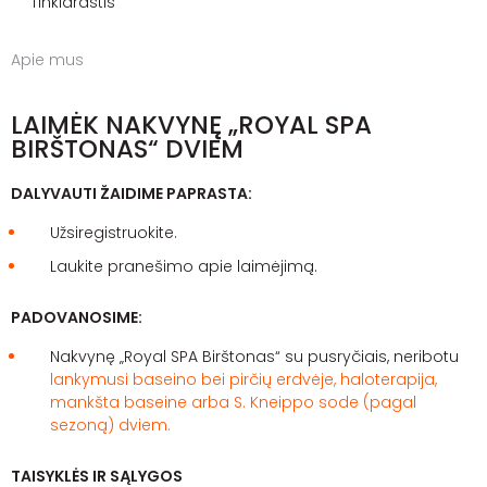
Tinklaraštis
Apie mus
LAIMĖK NAKVYNĘ „ROYAL SPA
BIRŠTONAS“ DVIEM
DALYVAUTI ŽAIDIME PAPRASTA:
Užsiregistruokite.
Laukite pranešimo apie laimėjimą.
PADOVANOSIME:
Nakvynę „Royal SPA Birštonas“ su pusryčiais, neribotu
lankymusi baseino bei pirčių erdvėje, haloterapija,
mankšta baseine arba S. Kneippo sode (pagal
sezoną) dviem.
TAISYKLĖS IR SĄLYGOS