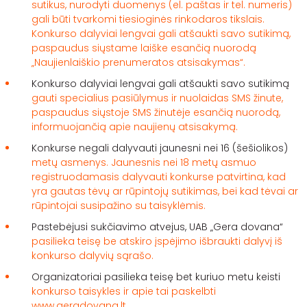
sutikus, nurodyti duomenys (el. paštas ir tel. numeris)
gali būti tvarkomi tiesioginės rinkodaros tikslais.
Konkurso dalyviai lengvai gali atšaukti savo sutikimą,
paspaudus siųstame laiške esančią nuorodą
„Naujienlaiškio prenumeratos atsisakymas“.
Konkurso dalyviai lengvai gali atšaukti savo sutikimą
gauti specialius pasiūlymus ir nuolaidas SMS žinute,
paspaudus siųstoje SMS žinutėje esančią nuorodą,
informuojančią apie naujienų atsisakymą.
Konkurse negali dalyvauti jaunesni nei 16 (šešiolikos)
metų asmenys. Jaunesnis nei 18 metų asmuo
registruodamasis dalyvauti konkurse patvirtina, kad
yra gautas tėvų ar rūpintojų sutikimas, bei kad tėvai ar
rūpintojai susipažino su taisyklėmis.
Pastebėjusi sukčiavimo atvejus, UAB „Gera dovana“
pasilieka teisę be atskiro įspėjimo išbraukti dalyvį iš
konkurso dalyvių sąrašo.
Organizatoriai pasilieka teisę bet kuriuo metu keisti
konkurso taisykles ir apie tai paskelbti
www.geradovana.lt.