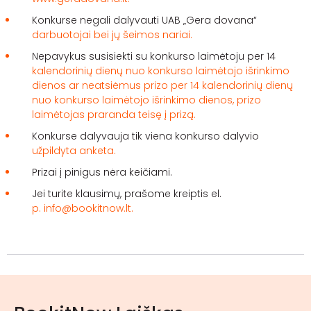
Konkurse negali dalyvauti UAB „Gera dovana“
darbuotojai bei jų šeimos nariai.
Nepavykus susisiekti su konkurso laimėtoju per 14
kalendorinių dienų nuo konkurso laimėtojo išrinkimo
dienos ar neatsiėmus prizo per 14 kalendorinių dienų
nuo konkurso laimėtojo išrinkimo dienos, prizo
laimėtojas praranda teisę į prizą.
Konkurse dalyvauja tik viena konkurso dalyvio
užpildyta anketa.
Prizai į pinigus nėra keičiami.
Jei turite klausimų, prašome kreiptis el.
p. info@bookitnow.lt.