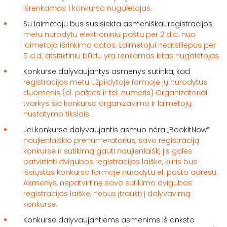
išrenkamas 1 konkurso nugalėtojas.
Su laimėtoju bus susisiekta asmeniškai, registracijos
metu nurodytu elektroniniu paštu per 2 d.d. nuo
laimėtojo išrinkimo datos. Laimėtojui neatsiliepus per
5 d.d. atsitiktiniu būdu yra renkamas kitas nugalėtojas.
Konkurse dalyvaujantys asmenys sutinka, kad
registracijos metu užpildytoje formoje jų nurodytus
duomenis (el. paštas ir tel. numeris) Organizatoriai
tvarkys šio konkurso organizavimo ir laimėtojų
nustatymo tikslais.
Jei konkurse dalyvaujantis asmuo nėra „BookitNow“
naujienlaiškio prenumeratorius, savo registraciją
konkurse ir sutikimą gauti naujienlaiškį jis galės
patvirtinti dvigubos registracijos laiške, kuris bus
išsiųstas konkurso formoje nurodytu el. pašto adresu.
Asmenys, nepatvirtinę savo sutikimo dvigubos
registracijos laiške, nebus įtraukti į dalyvavimą
konkurse.
Konkurse dalyvaujantiems asmenims iš anksto