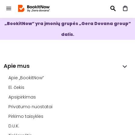
„BookitNow“ yra įmonių grupės „Gera Dovana group“
IEŠKOTI
dalis.
Apie mus
Apie „BookitNow“
El. čekis
Apsipirkimas
Privatumo nuostatai
Pirkimo taisyklės
D.U.K.