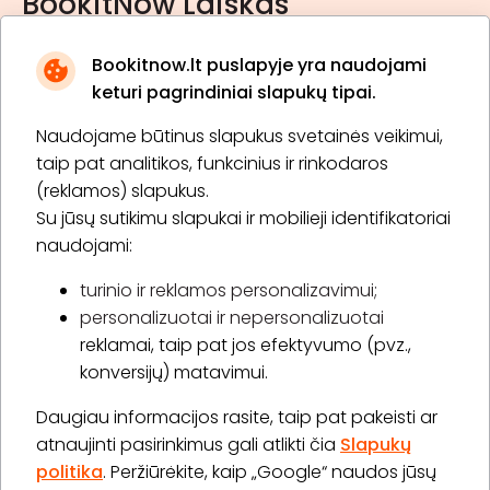
BookitNow Laiškas
Bookitnow.lt puslapyje yra naudojami
keturi pagrindiniai slapukų tipai.
Naudojame būtinus slapukus svetainės veikimui,
* Susipažinau su
privatumo politika
taip pat analitikos, funkcinius ir rinkodaros
(reklamos) slapukus.
Su jūsų sutikimu slapukai ir mobilieji identifikatoriai
Prenumeruoti
naudojami:
turinio ir reklamos personalizavimui;
personalizuotai ir nepersonalizuotai
Apie „BookitNow“
reklamai, taip pat jos efektyvumo (pvz.,
konversijų) matavimui.
Informacija
Daugiau informacijos rasite, taip pat pakeisti ar
„GERA DOVANA“ GRUPĖ
atnaujinti pasirinkimus gali atlikti čia
Slapukų
politika
. Peržiūrėkite, kaip „Google“ naudos jūsų