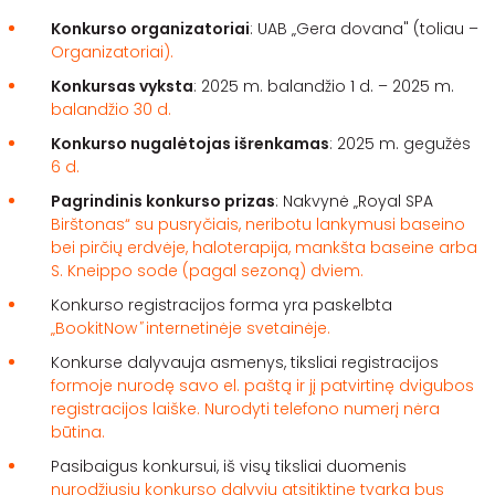
Konkurso organizatoriai
: UAB „Gera dovana" (toliau –
Organizatoriai).
Konkursas vyksta
: 2025 m. balandžio 1 d. – 2025 m.
balandžio 30 d.
Konkurso nugalėtojas išrenkamas
: 2025 m. gegužės
6 d.
Pagrindinis konkurso prizas
: Nakvynė „Royal SPA
Birštonas“ su pusryčiais, neribotu lankymusi baseino
bei pirčių erdvėje, haloterapija, mankšta baseine arba
S. Kneippo sode (pagal sezoną) dviem.
Konkurso registracijos forma yra paskelbta
„BookitNow
"
internetinėje svetainėje.
Konkurse dalyvauja asmenys, tiksliai registracijos
formoje nurodę savo el. paštą ir jį patvirtinę dvigubos
registracijos laiške. Nurodyti telefono numerį nėra
būtina.
Pasibaigus konkursui, iš visų tiksliai duomenis
nurodžiusių konkurso dalyvių atsitiktine tvarka bus