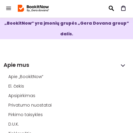
„BookitNow“ yra įmonių grupės „Gera Dovana group“
IEŠKOTI
dalis.
Apie mus
Apie „BookitNow“
El. čekis
Apsipirkimas
Privatumo nuostatai
Pirkimo taisyklės
D.U.K.