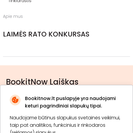
Tinklaraštis
Apie mus
LAIMĖS RATO KONKURSAS
BookitNow Laiškas
Bookitnow.lt puslapyje yra naudojami
keturi pagrindiniai slapukų tipai.
Naudojame būtinus slapukus svetainės veikimui,
* Susipažinau su
privatumo politika
taip pat analitikos, funkcinius ir rinkodaros
(reklamos) slapukus.