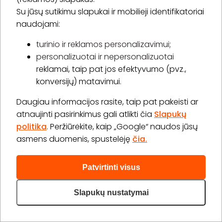
Su jūsų sutikimu slapukai ir mobilieji identifikatoriai
Prenumeruoti
naudojami:
turinio ir reklamos personalizavimui;
personalizuotai ir nepersonalizuotai
Apie „BookitNow“
reklamai, taip pat jos efektyvumo (pvz.,
konversijų) matavimui.
Informacija
Daugiau informacijos rasite, taip pat pakeisti ar
„GERA DOVANA“ GRUPĖ
atnaujinti pasirinkimus gali atlikti čia
Slapukų
politika
. Peržiūrėkite, kaip „Google“ naudos jūsų
asmens duomenis, spustelėję
čia.
Patvirtinti visus
2026 © Visos teisės saugomos info@bookitnow.lt, +370
645 03 111
Slapukų nustatymai
Privatumo politika
Svetainės medis
|