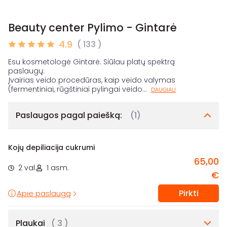
Beauty center Pylimo - Gintarė
4.9
( 133 )
Esu kosmetologė Gintarė. Siūlau platų spektrą
paslaugų:
Įvairias veido procedūras, kaip veido valymas
(fermentiniai, rūgštiniai pylingai veido
...
DAUGIAU
Paslaugos pagal paiešką:
(1)
Kojų depiliacija cukrumi
65,00
2 val.
1 asm.
€
Pirkti
Apie paslaugą
Plaukai
( 3 )