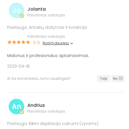
Jo
Jolanta
Patvirtintas vartotojas
✔
Paslauga: Antakių dažymas ir korekcija
Patvirtintas vartotojas
5.0
Rodyti daugiau
Malonus ir profesionalus aptarnavimas.
2023-04-18
Ar šis komentaras Jums naudingas?
Taip
Ne
(1)
An
Andrius
Patvirtintas vartotojas
✔
Paslauga: Bikini depiliacija cukrumi (vyrams)