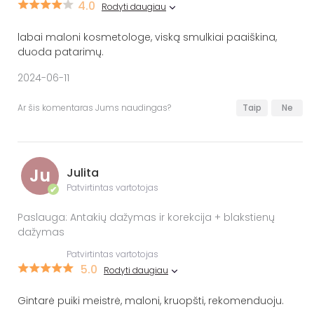
4.0
Rodyti daugiau
labai maloni kosmetologe, viską smulkiai paaiškina,
duoda patarimų.
2024-06-11
Ar šis komentaras Jums naudingas?
Taip
Ne
Ju
Julita
Patvirtintas vartotojas
✔
Paslauga: Antakių dažymas ir korekcija + blakstienų
dažymas
Patvirtintas vartotojas
5.0
Rodyti daugiau
Gintarė puiki meistrė, maloni, kruopšti, rekomenduoju.