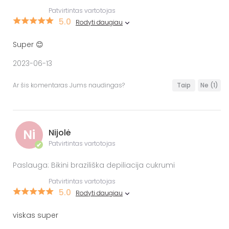
Patvirtintas vartotojas
5.0
Rodyti daugiau
Super 😊
2023-06-13
Ar šis komentaras Jums naudingas?
Taip
Ne
(1)
Ni
Nijolė
Patvirtintas vartotojas
✔
Paslauga: Bikini braziliška depiliacija cukrumi
Patvirtintas vartotojas
5.0
Rodyti daugiau
viskas super