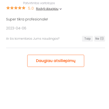
Patvirtintas vartotojas
5.0
Rodyti daugiau
Super tikra profesionale!
2023-04-06
Ar šis komentaras Jums naudingas?
Taip
Ne
(1)
Daugiau atsiliepimų