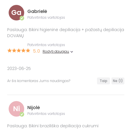
Ga
Gabrielė
Patvirtintas vartotojas
✔
Paslauga: Bikini higieninė depiliacija + pažastų depiliacija
DOVANŲ
Patvirtintas vartotojas
5.0
Rodyti daugiau
2023-06-25
Ar šis komentaras Jums naudingas?
Taip
Ne
(1)
Ni
Nijolė
Patvirtintas vartotojas
✔
Paslauga: Bikini braziliška depiliacija cukrumi