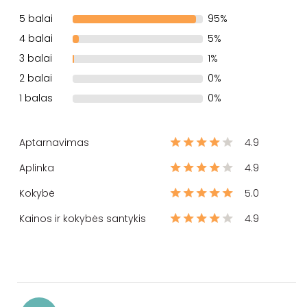
5 balai
95%
4 balai
5%
3 balai
1%
2 balai
0%
1 balas
0%
Aptarnavimas
4.9
Aplinka
4.9
Kokybė
5.0
Kainos ir kokybės santykis
4.9