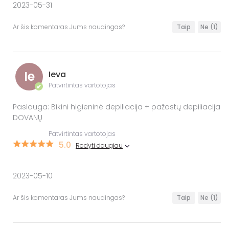
2023-05-31
Ar šis komentaras Jums naudingas?
Taip
Ne
(1)
Ie
Ieva
Patvirtintas vartotojas
✔
Paslauga: Bikini higieninė depiliacija + pažastų depiliacija
DOVANŲ
Patvirtintas vartotojas
5.0
Rodyti daugiau
2023-05-10
Ar šis komentaras Jums naudingas?
Taip
Ne
(1)