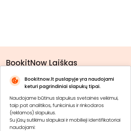
BookitNow Laiškas
Bookitnow.lt puslapyje yra naudojami
keturi pagrindiniai slapukų tipai.
Naudojame būtinus slapukus svetainės veikimui,
* Susipažinau su
privatumo politika
taip pat analitikos, funkcinius ir rinkodaros
(reklamos) slapukus.
Su jūsų sutikimu slapukai ir mobilieji identifikatoriai
Prenumeruoti
naudojami: