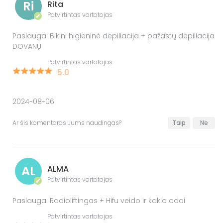
Ri
Rita
Patvirtintas vartotojas
✔
Paslauga: Bikini higieninė depiliacija + pažastų depiliacija
DOVANŲ
Patvirtintas vartotojas
5.0
2024-08-06
Ar šis komentaras Jums naudingas?
Taip
Ne
AL
ALMA
Patvirtintas vartotojas
✔
Paslauga: Radioliftingas + Hifu veido ir kaklo odai
Patvirtintas vartotojas