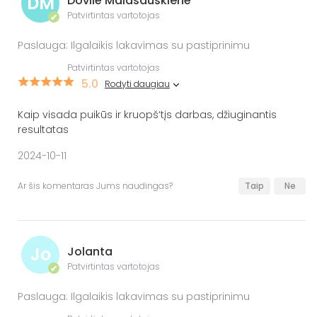
DM
Dovilė Malašauskienė
Patvirtintas vartotojas
✔
Paslauga: Ilgalaikis lakavimas su pastiprinimu
Patvirtintas vartotojas
5.0
Rodyti daugiau
Kaip visada puikūs ir kruopš‘tįs darbas, džiuginantis
resultatas
2024-10-11
Ar šis komentaras Jums naudingas?
Taip
Ne
Jo
Jolanta
Patvirtintas vartotojas
✔
Paslauga: Ilgalaikis lakavimas su pastiprinimu