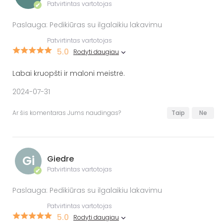
Patvirtintas vartotojas
✔
Paslauga: Pedikiūras su ilgalaikiu lakavimu
Patvirtintas vartotojas
5.0
Rodyti daugiau
Labai kruopšti ir maloni meistrė.
2024-07-31
Ar šis komentaras Jums naudingas?
Taip
Ne
Gi
Giedre
Patvirtintas vartotojas
✔
Paslauga: Pedikiūras su ilgalaikiu lakavimu
Patvirtintas vartotojas
5.0
Rodyti daugiau