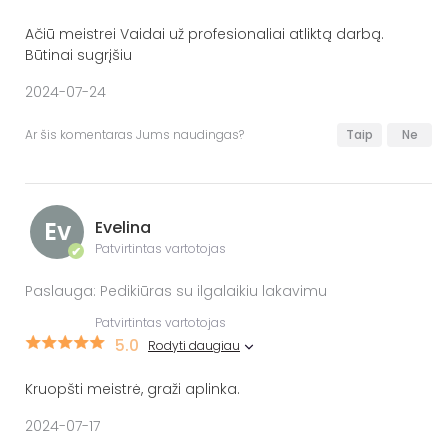
Ačiū meistrei Vaidai už profesionaliai atliktą darbą.
Būtinai sugrįšiu
2024-07-24
Ar šis komentaras Jums naudingas?
Taip
Ne
Ev
Evelina
Patvirtintas vartotojas
✔
Paslauga: Pedikiūras su ilgalaikiu lakavimu
Patvirtintas vartotojas
5.0
Rodyti daugiau
Kruopšti meistrė, graži aplinka.
2024-07-17