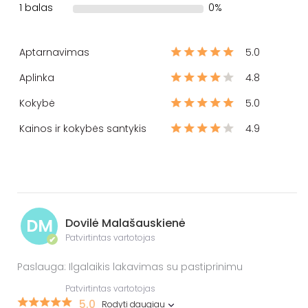
1 balas
0%
Aptarnavimas
5.0
Aplinka
4.8
Kokybė
5.0
Kainos ir kokybės santykis
4.9
DM
Dovilė Malašauskienė
Patvirtintas vartotojas
✔
Paslauga: Ilgalaikis lakavimas su pastiprinimu
Patvirtintas vartotojas
5.0
Rodyti daugiau