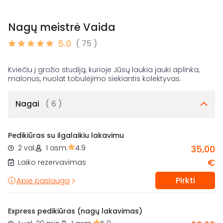
Nagų meistrė Vaida
5.0
( 75 )
Kviečiu į grožio studiją, kurioje Jūsų laukia jauki aplinka,
Nagai
( 6 )
Pedikiūras su ilgalaikiu lakavimu
2 val.
1 asm.
4.9
35,00
€
Laiko rezervavimas
Pirkti
Apie paslaugą
Express pedikiūras (nagų lakavimas)