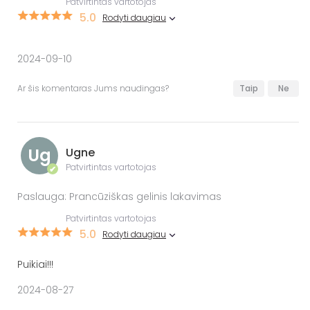
Patvirtintas vartotojas
5.0
Rodyti daugiau
2024-09-10
Ar šis komentaras Jums naudingas?
Taip
Ne
Ug
Ugne
Patvirtintas vartotojas
✔
Paslauga: Prancūziškas gelinis lakavimas
Patvirtintas vartotojas
5.0
Rodyti daugiau
Puikiai!!!
2024-08-27