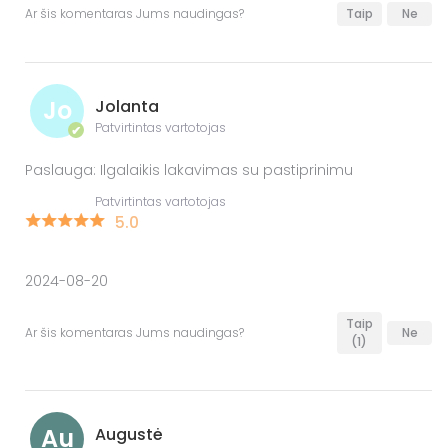
Ar šis komentaras Jums naudingas?
Taip
Ne
Jo
Jolanta
Patvirtintas vartotojas
✔
Paslauga: Ilgalaikis lakavimas su pastiprinimu
Patvirtintas vartotojas
5.0
2024-08-20
Taip
Ar šis komentaras Jums naudingas?
Ne
(1)
Au
Augustė