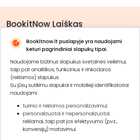
BookitNow Laiškas
Bookitnow.lt puslapyje yra naudojami
keturi pagrindiniai slapukų tipai.
Naudojame būtinus slapukus svetainės veikimui,
* Susipažinau su
privatumo politika
taip pat analitikos, funkcinius ir rinkodaros
(reklamos) slapukus.
Su jūsų sutikimu slapukai ir mobilieji identifikatoriai
Prenumeruoti
naudojami:
turinio ir reklamos personalizavimui;
personalizuotai ir nepersonalizuotai
Apie „BookitNow“
reklamai, taip pat jos efektyvumo (pvz.,
konversijų) matavimui.
Informacija