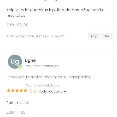
Kaip visada kruopštus ir puikus darbas, džiuginantis
resultatas
2025-03-08
Ar šis komentaras Jums naudingas?
Taip
Ne
Ug
Ugnė
Patvirtintas vartotojas
✔
Paslauga: Ilgalaikis lakavimas su pastiprinimu
Patvirtintas vartotojas
5.0
Rodyti daugiau
Puiki meistrė.
2024-11-25