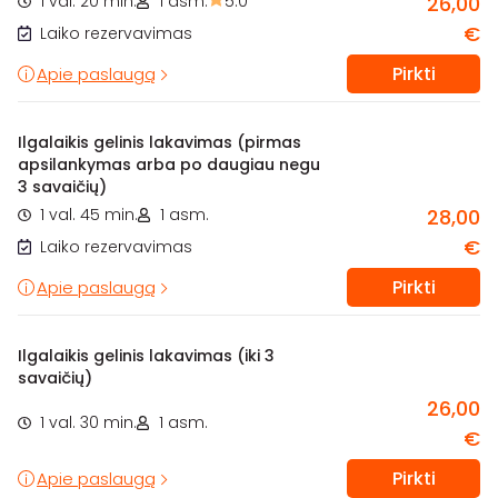
1 val. 20 min.
1 asm.
5.0
26,00
€
Laiko rezervavimas
Pirkti
Apie paslaugą
Ilgalaikis gelinis lakavimas (pirmas
apsilankymas arba po daugiau negu
3 savaičių)
1 val. 45 min.
1 asm.
28,00
€
Laiko rezervavimas
Pirkti
Apie paslaugą
Ilgalaikis gelinis lakavimas (iki 3
savaičių)
26,00
1 val. 30 min.
1 asm.
€
Pirkti
Apie paslaugą