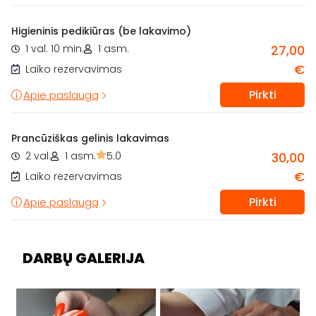
Higieninis pedikiūras (be lakavimo)
1 val. 10 min.
1 asm.
27,00
€
Laiko rezervavimas
Pirkti
Apie paslaugą
Prancūziškas gelinis lakavimas
2 val.
1 asm.
5.0
30,00
€
Laiko rezervavimas
Pirkti
Apie paslaugą
DARBŲ GALERIJA