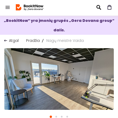
„BookitNow“ yra įmonių grupės „Gera Dovana group“
IEŠKOTI
dalis.
Atgal
Pradžia
Nagų meistrė Vaida