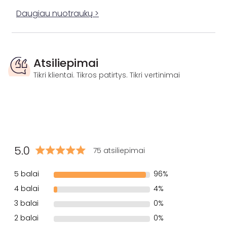
Daugiau nuotraukų >
Atsiliepimai
Tikri klientai. Tikros patirtys. Tikri vertinimai
5.0
75 atsiliepimai
5 balai
96%
4 balai
4%
3 balai
0%
2 balai
0%