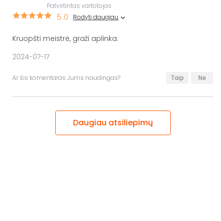
Patvirtintas vartotojas
5.0
Rodyti daugiau
Kruopšti meistrė, graži aplinka.
2024-07-17
Ar šis komentaras Jums naudingas?
Taip
Ne
Daugiau atsiliepimų