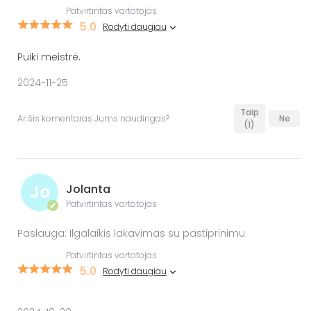
Patvirtintas vartotojas
5.0
Rodyti daugiau
Puiki meistrė.
2024-11-25
Taip
Ar šis komentaras Jums naudingas?
Ne
(1)
Jo
Jolanta
Patvirtintas vartotojas
✔
Paslauga: Ilgalaikis lakavimas su pastiprinimu
Patvirtintas vartotojas
5.0
Rodyti daugiau