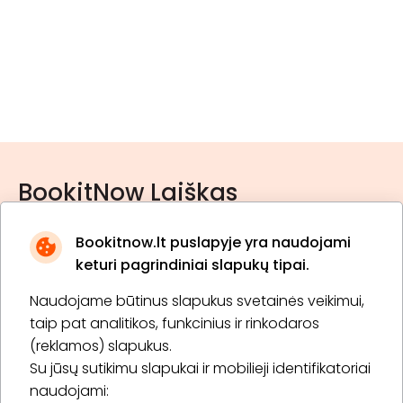
BookitNow Laiškas
Bookitnow.lt puslapyje yra naudojami
keturi pagrindiniai slapukų tipai.
Naudojame būtinus slapukus svetainės veikimui,
* Susipažinau su
privatumo politika
taip pat analitikos, funkcinius ir rinkodaros
(reklamos) slapukus.
Su jūsų sutikimu slapukai ir mobilieji identifikatoriai
Prenumeruoti
naudojami: