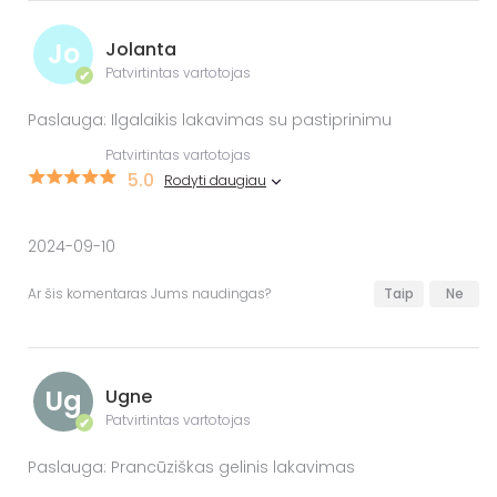
Jo
Jolanta
Patvirtintas vartotojas
✔
Paslauga: Ilgalaikis lakavimas su pastiprinimu
Patvirtintas vartotojas
5.0
Rodyti daugiau
2024-09-10
Ar šis komentaras Jums naudingas?
Taip
Ne
Ug
Ugne
Patvirtintas vartotojas
✔
Paslauga: Prancūziškas gelinis lakavimas