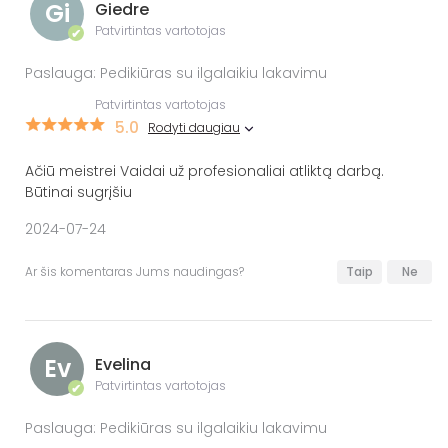
Gi
Giedre
Patvirtintas vartotojas
✔
Paslauga: Pedikiūras su ilgalaikiu lakavimu
Patvirtintas vartotojas
5.0
Rodyti daugiau
Ačiū meistrei Vaidai už profesionaliai atliktą darbą.
Būtinai sugrįšiu
2024-07-24
Ar šis komentaras Jums naudingas?
Taip
Ne
Ev
Evelina
Patvirtintas vartotojas
✔
Paslauga: Pedikiūras su ilgalaikiu lakavimu