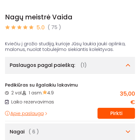
Nagų meistrė Vaida
5.0
( 75 )
Kviečiu į grožio studiją, kurioje Jūsų laukia jauki aplinka,
Paslaugos pagal paiešką:
(1)
Pedikiūras su ilgalaikiu lakavimu
2 val.
1 asm.
4.9
35,00
€
Laiko rezervavimas
Pirkti
Apie paslaugą
Nagai
( 6 )