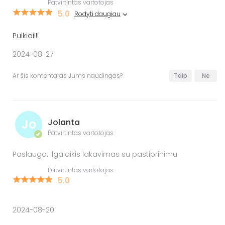
Patvirtintas vartotojas
5.0
Rodyti daugiau
Puikiai!!!
2024-08-27
Ar šis komentaras Jums naudingas?
Taip
Ne
Jo
Jolanta
Patvirtintas vartotojas
✔
Paslauga: Ilgalaikis lakavimas su pastiprinimu
Patvirtintas vartotojas
5.0
2024-08-20