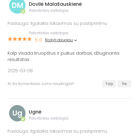
DM
Dovilė Malašauskienė
Patvirtintas vartotojas
✔
Paslauga: Ilgalaikis lakavimas su pastiprinimu
Patvirtintas vartotojas
5.0
Rodyti daugiau
Kaip visada kruopštus ir puikus darbas, džiuginantis
resultatas
2025-03-08
Ar šis komentaras Jums naudingas?
Taip
Ne
Ug
Ugnė
Patvirtintas vartotojas
✔
Paslauga: Ilgalaikis lakavimas su pastiprinimu