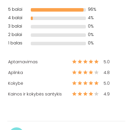
5 balai
96%
4 balai
4%
3 balai
0%
2 balai
0%
1 balas
0%
Aptarnavimas
5.0
Aplinka
4.8
Kokybė
5.0
Kainos ir kokybės santykis
4.9