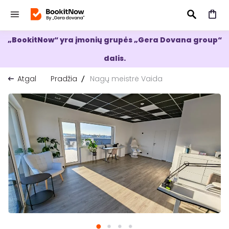
„BookitNow“ yra įmonių grupės „Gera Dovana group“
IEŠKOTI
dalis.
Atgal
Pradžia
Nagų meistrė Vaida