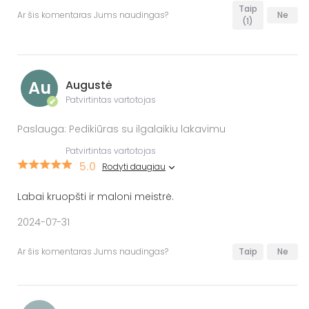
Taip
Ar šis komentaras Jums naudingas?
Ne
(1)
Au
Augustė
Patvirtintas vartotojas
✔
Paslauga: Pedikiūras su ilgalaikiu lakavimu
Patvirtintas vartotojas
5.0
Rodyti daugiau
Labai kruopšti ir maloni meistrė.
2024-07-31
Ar šis komentaras Jums naudingas?
Taip
Ne