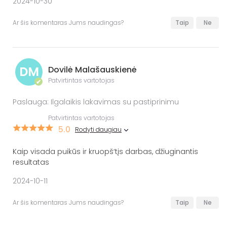
2024-10-30
Ar šis komentaras Jums naudingas?
Taip
Ne
DM
Dovilė Malašauskienė
Patvirtintas vartotojas
✔
Paslauga: Ilgalaikis lakavimas su pastiprinimu
Patvirtintas vartotojas
5.0
Rodyti daugiau
Kaip visada puikūs ir kruopš‘tįs darbas, džiuginantis
resultatas
2024-10-11
Ar šis komentaras Jums naudingas?
Taip
Ne