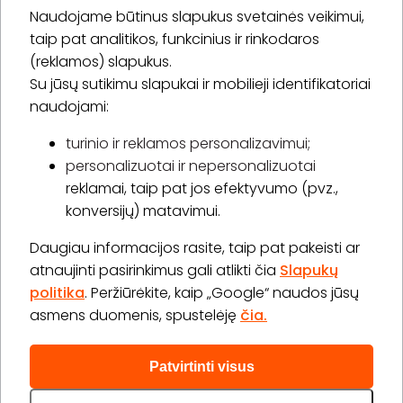
Naudojame būtinus slapukus svetainės veikimui,
* Susipažinau su
privatumo politika
taip pat analitikos, funkcinius ir rinkodaros
(reklamos) slapukus.
Su jūsų sutikimu slapukai ir mobilieji identifikatoriai
Prenumeruoti
naudojami:
turinio ir reklamos personalizavimui;
personalizuotai ir nepersonalizuotai
Apie „BookitNow“
reklamai, taip pat jos efektyvumo (pvz.,
konversijų) matavimui.
Informacija
Daugiau informacijos rasite, taip pat pakeisti ar
„GERA DOVANA“ GRUPĖ
atnaujinti pasirinkimus gali atlikti čia
Slapukų
politika
. Peržiūrėkite, kaip „Google“ naudos jūsų
asmens duomenis, spustelėję
čia.
Patvirtinti visus
2026 © Visos teisės saugomos info@bookitnow.lt, +370