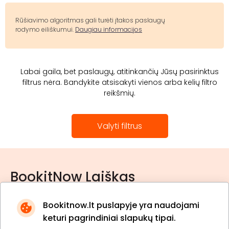
Rūšiavimo algoritmas gali turėti įtakos paslaugų
rodymo eiliškumui.
Daugiau informacijos
Labai gaila, bet paslaugų, atitinkančių Jūsų pasirinktus
filtrus nėra. Bandykite atsisakyti vienos arba kelių filtro
reikšmių.
Valyti filtrus
BookitNow Laiškas
Bookitnow.lt puslapyje yra naudojami
keturi pagrindiniai slapukų tipai.