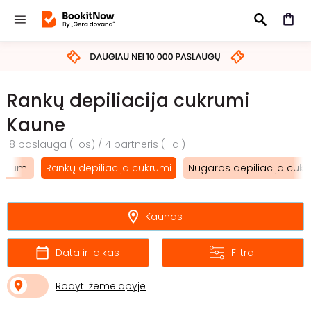
IEŠKOTI
Rankų depiliacija cukrumi
Kaune
8 paslauga (-os) / 4 partneris (-iai)
ukrumi
Rankų depiliacija cukrumi
Nugaros depiliacija cukr
Kaunas
Data ir laikas
Filtrai
Rodyti žemėlapyje