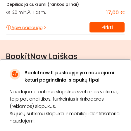
Depiliacija cukrumi (rankos pilnai)
17,00 €
20 min.
1 asm.
Pirkti
Apie paslaugą
BookitNow Laiškas
Bookitnow.lt puslapyje yra naudojami
keturi pagrindiniai slapukų tipai.
Naudojame būtinus slapukus svetainės veikimui,
* Susipažinau su
privatumo politika
taip pat analitikos, funkcinius ir rinkodaros
(reklamos) slapukus.
Su jūsų sutikimu slapukai ir mobilieji identifikatoriai
Prenumeruoti
naudojami: