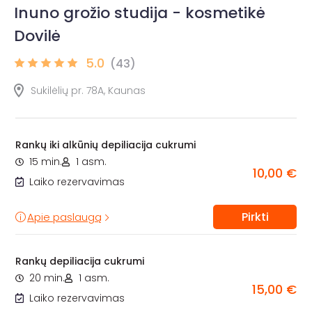
Inuno grožio studija - kosmetikė
Dovilė
5.0
(43)
Sukilėlių pr. 78A, Kaunas
Rankų iki alkūnių depiliacija cukrumi
15 min.
1 asm.
10,00 €
Laiko rezervavimas
Pirkti
Apie paslaugą
Rankų depiliacija cukrumi
20 min.
1 asm.
15,00 €
Laiko rezervavimas