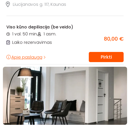
Liucijanavos g. 117, Kaunas
Viso kūno depiliacija (be veido)
1 val. 50 min.
1 asm.
80,00 €
Laiko rezervavimas
Pirkti
Apie paslaugą