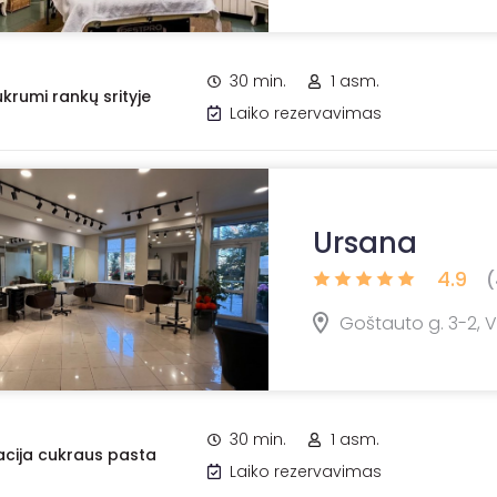
30 min.
1 asm.
ukrumi rankų srityje
Laiko rezervavimas
Ursana
4.9
(
Goštauto g. 3-2, Vi
30 min.
1 asm.
acija cukraus pasta
Laiko rezervavimas