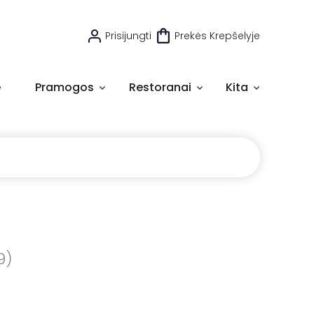
Prisijungti
Prekės Krepšelyje
e
Pramogos
Restoranai
Kita
9)