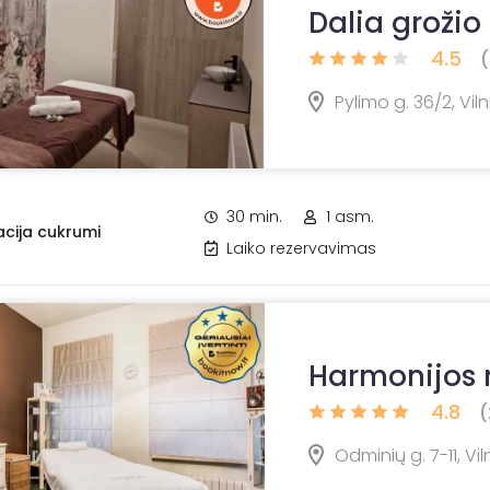
Dalia grožio
4.5
(
Pylimo g. 36/2, Viln
30 min.
1 asm.
acija cukrumi
Laiko rezervavimas
Harmonijos
4.8
(
Odminių g. 7-11, Vil