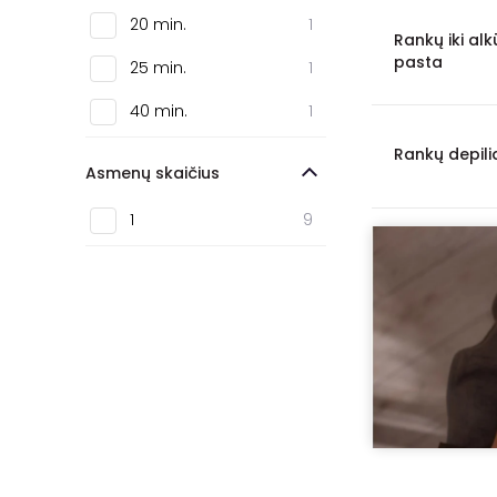
20 min.
1
Rankų iki alk
pasta
25 min.
1
40 min.
1
Rankų depili
Asmenų skaičius
1
9