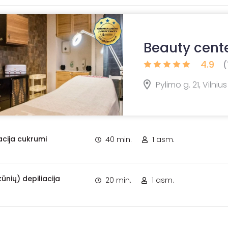
Beauty cente
4.9
(
Pylimo g. 21, Vilnius
acija cukrumi
40 min.
1 asm.
kūnių) depiliacija
20 min.
1 asm.