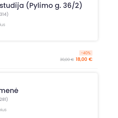
 studija (Pylimo g. 36/2)
314)
ius
-
40
%
18,00 €
30,00 €
 menė
281)
nius