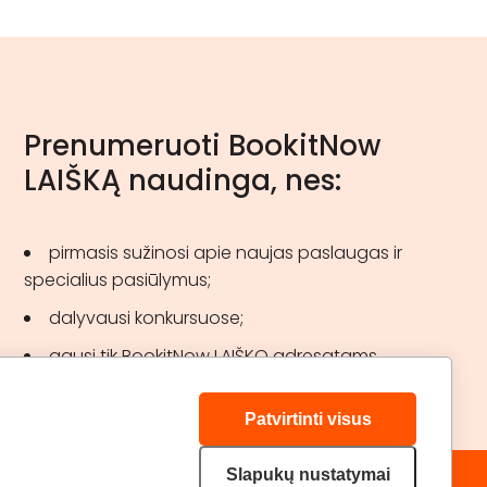
Prenumeruoti BookitNow
LAIŠKĄ naudinga, nes:
pirmasis sužinosi apie naujas paslaugas ir
specialius pasiūlymus;
dalyvausi konkursuose;
gausi tik BookitNow LAIŠKO adresatams
skirtas akcijas.
Patvirtinti visus
Slapukų nustatymai