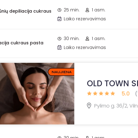
25 min.
1 asm.
ūnių depiliacija cukraus
Laiko rezervavimas
30 min.
1 asm.
acija cukraus pasta
Laiko rezervavimas
OLD TOWN SP
5.0
(
Pylimo g. 36/2, Viln