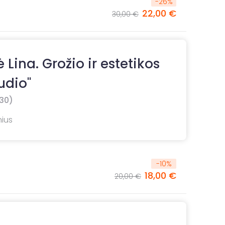
-
26
%
22,00 €
30,00 €
Lina. Grožio ir estetikos
udio"
30)
nius
-
10
%
18,00 €
20,00 €