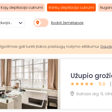
Kojų depiliacija cukrumi
Rankų depiliacija cukrumi
Nugaro
Rodyti žemėlapyje
Rekomenduojami
lgoritmas gali turėti įtakos paslaugų rodymo eiliškumui.
Daugi
Užupio grož
5.0
(
Baltasis skg. 9, Viln