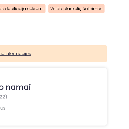
s depiliacija cukrumi
Veido plaukelių šalinimas
au informacijos
io namai
22)
ius