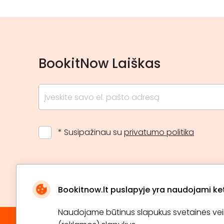
BookitNow Laiškas
* Susipažinau su
privatumo politika
Bookitnow.lt puslapyje yra naudojami ketu
Naudojame būtinus slapukus svetainės veikim