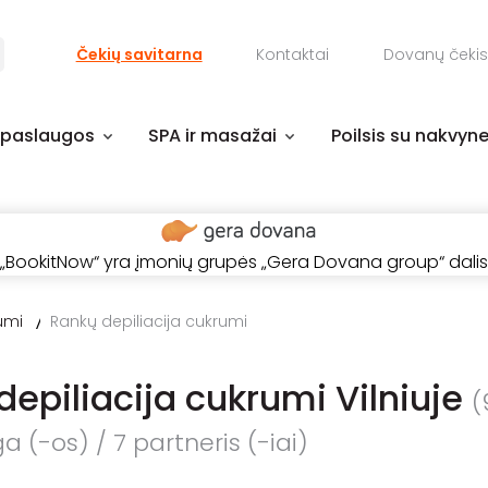
Čekių savitarna
Kontaktai
Dovanų čekis
 paslaugos
SPA ir masažai
Poilsis su nakvyn
„BookitNow“ yra įmonių grupės „Gera Dovana group“ dalis
umi
Rankų depiliacija cukrumi
depiliacija cukrumi Vilniuje
(
 (-os) / 7 partneris (-iai)