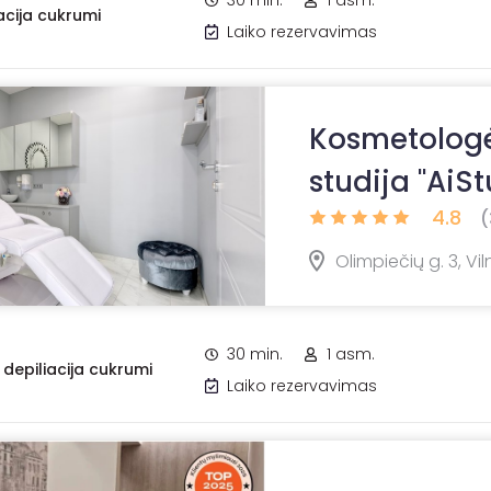
30 min.
1 asm.
acija cukrumi
Laiko rezervavimas
Kosmetologė 
studija "AiSt
4.8
(
Olimpiečių g. 3, Vil
30 min.
1 asm.
 depiliacija cukrumi
Laiko rezervavimas