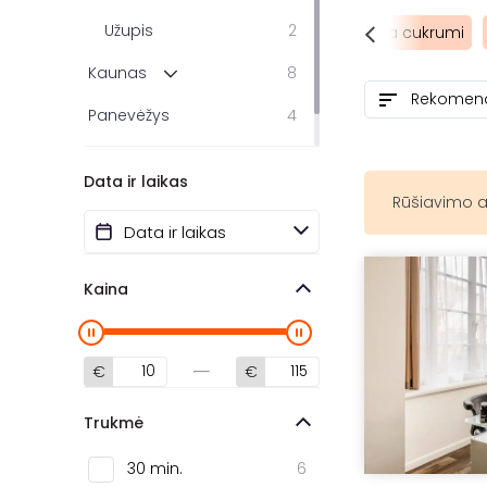
Užupis
2
Bikini depiliacija cukrumi
Pažastų depiliacija cukrumi
Kaunas
8
Panevėžys
4
Jonava
1
Data ir laikas
Rūšiavimo a
Kaina
€
€
Trukmė
30 min.
6