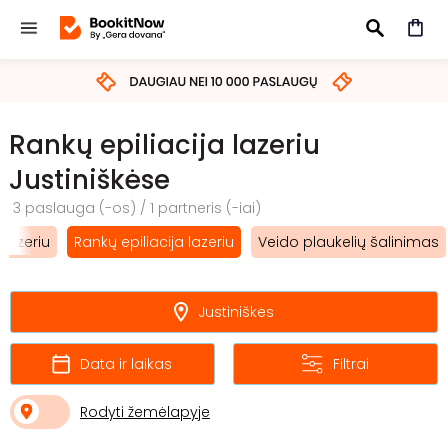
IEŠKOTI
Rankų epiliacija lazeriu
Justiniškėse
3 paslauga (-os) / 1 partneris (-iai)
 lazeriu
Rankų epiliacija lazeriu
Veido plaukelių šalinimas
Justiniškės
Data ir laikas
Filtrai
Rodyti žemėlapyje