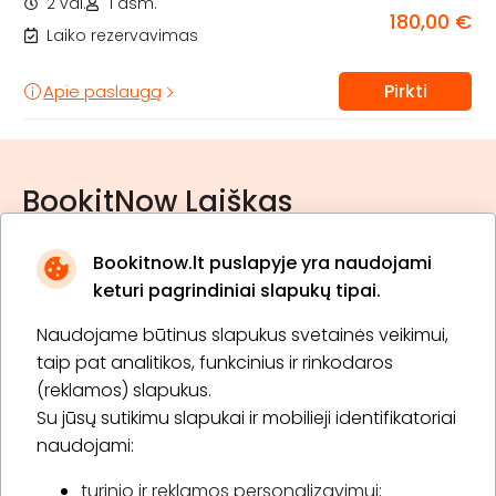
2 val.
1 asm.
180,00 €
Laiko rezervavimas
Pirkti
Apie paslaugą
BookitNow Laiškas
Bookitnow.lt puslapyje yra naudojami
keturi pagrindiniai slapukų tipai.
Naudojame būtinus slapukus svetainės veikimui,
* Susipažinau su
privatumo politika
taip pat analitikos, funkcinius ir rinkodaros
(reklamos) slapukus.
Su jūsų sutikimu slapukai ir mobilieji identifikatoriai
Prenumeruoti
naudojami:
turinio ir reklamos personalizavimui;