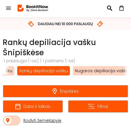
IEŠKOTI
Rankų depiliacija vašku
Šnipiškėse
1 paslauga (-os) / 1 partneris (-iai)
a vašku
Rankų depiliacija vašku
Nugaros depiliacija vašku
Šnipiškės
Data ir laikas
Filtrai
Rodyti žemėlapyje