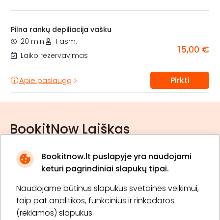
Pilna rankų depiliacija vašku
20 min.
1 asm.
15,00 €
Laiko rezervavimas
Pirkti
Apie paslaugą
BookitNow Laiškas
Bookitnow.lt puslapyje yra naudojami
keturi pagrindiniai slapukų tipai.
Naudojame būtinus slapukus svetainės veikimui,
* Susipažinau su
privatumo politika
taip pat analitikos, funkcinius ir rinkodaros
(reklamos) slapukus.