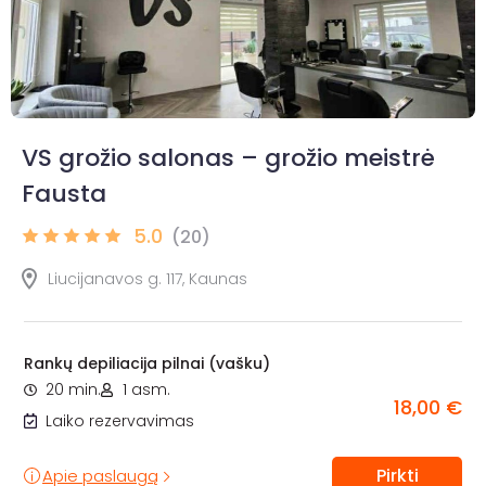
VS grožio salonas – grožio meistrė
Fausta
5.0
(20)
Liucijanavos g. 117, Kaunas
Rankų depiliacija pilnai (vašku)
20 min.
1 asm.
18,00 €
Laiko rezervavimas
Pirkti
Apie paslaugą