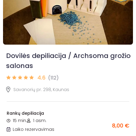
Dovilės depiliacija / Archsoma grožio
salonas
4.6
(112)
Savanorių pr. 298, Kaunas
Rankų depiliacija
15 min.
1 asm.
8,00 €
Laiko rezervavimas