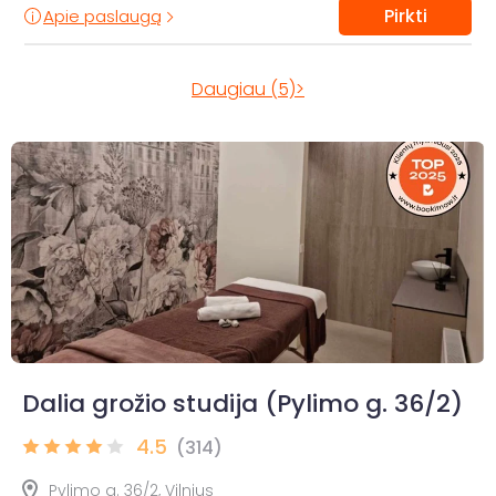
Pirkti
Apie paslaugą
Daugiau (5)>
Dalia grožio studija (Pylimo g. 36/2)
4.5
(314)
Pylimo g. 36/2, Vilnius