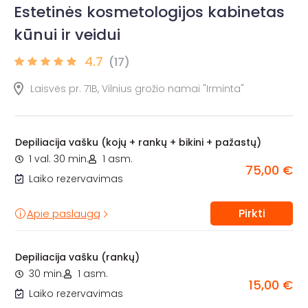
Estetinės kosmetologijos kabinetas
kūnui ir veidui
4.7
(17)
Laisvės pr. 71B, Vilnius grožio namai "Irminta"
Depiliacija vašku (kojų + rankų + bikini + pažastų)
1 val. 30 min.
1 asm.
75,00 €
Laiko rezervavimas
Pirkti
Apie paslaugą
Depiliacija vašku (rankų)
30 min.
1 asm.
15,00 €
Laiko rezervavimas