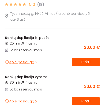
5.0
(18)
Tyzenhauzų g. 14-25, Vilnius (laiptinė per vidurį, 5
aukštas)
Rankų depiliacija iki pusės
25 min.
1 asm.
20,00 €
Laiko rezervavimas
Pirkti
Apie paslaugą
Rankų depiliacija vyrams
30 min.
1 asm.
30,00 €
Laiko rezervavimas
Pirkti
Apie paslaugą