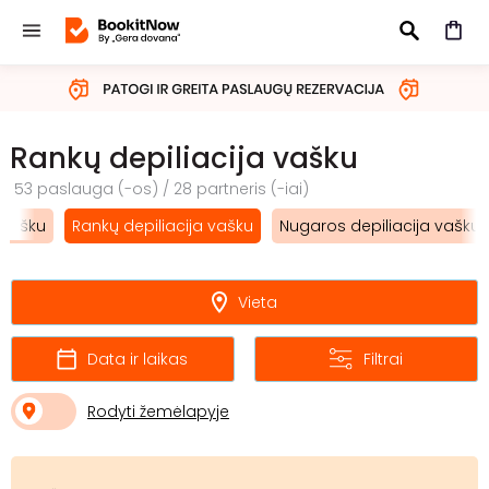
IEŠKOTI
Rankų depiliacija vašku
53 paslauga (-os) / 28 partneris (-iai)
a vašku
Rankų depiliacija vašku
Nugaros depiliacija vašku
Vieta
Data ir laikas
Filtrai
Rodyti žemėlapyje