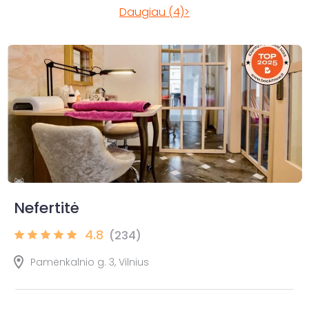
Daugiau (4)>
Nefertitė
4.8
(234)
Pamėnkalnio g. 3, Vilnius