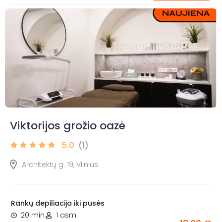
Viktorijos grožio oazė
5.0
(1)
Architektų g. 19, Vilnius
Rankų depiliacija iki pusės
20 min.
1 asm.