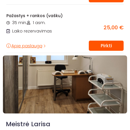
Pažastys + rankos (vašku)
35 min.
1 asm.
25,00 €
Laiko rezervavimas
Pirkti
Apie paslaugą
Meistrė Larisa