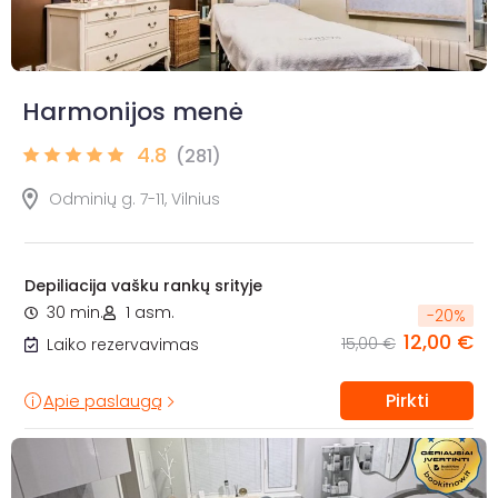
Harmonijos menė
4.8
(281)
Odminių g. 7-11, Vilnius
Depiliacija vašku rankų srityje
30 min.
1 asm.
-
20
%
12,00 €
15,00 €
Laiko rezervavimas
Pirkti
Apie paslaugą