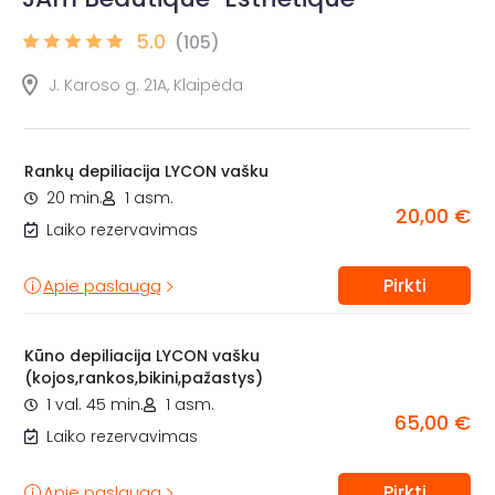
5.0
(105)
J. Karoso g. 21A, Klaipėda
Rankų depiliacija LYCON vašku
20 min.
1 asm.
20,00 €
Laiko rezervavimas
Pirkti
Apie paslaugą
Kūno depiliacija LYCON vašku
(kojos,rankos,bikini,pažastys)
1 val. 45 min.
1 asm.
65,00 €
Laiko rezervavimas
Pirkti
Apie paslaugą