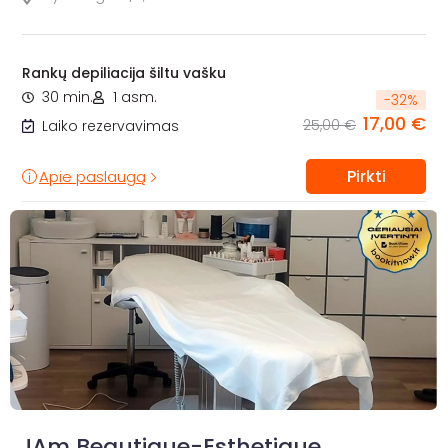
Rankų depiliacija šiltu vašku
30 min.
1 asm.
-
32
%
17,00 €
25,00 €
Laiko rezervavimas
Pirkti
Apie paslaugą
JAm Beautique-Esthetique