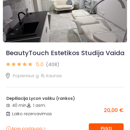
BeautyTouch Estetikos Studija Vaida
5.0
(408)
Popieriaus g. 16, Kaunas
Depiliacija Lycon vašku (rankos)
40 min.
1 asm.
20,00 €
Laiko rezervavimas
Pirkti
Apie paslaugą