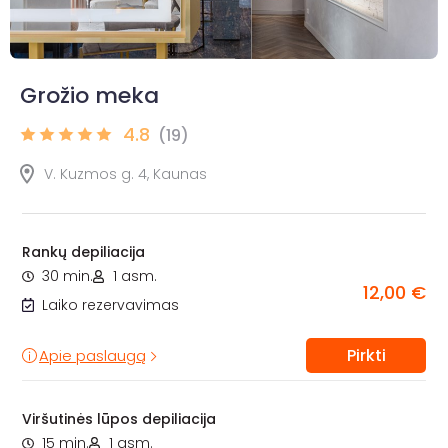
Grožio meka
4.8
(19)
V. Kuzmos g. 4, Kaunas
Rankų depiliacija
30 min.
1 asm.
12,00 €
Laiko rezervavimas
Pirkti
Apie paslaugą
Viršutinės lūpos depiliacija
15 min.
1 asm.