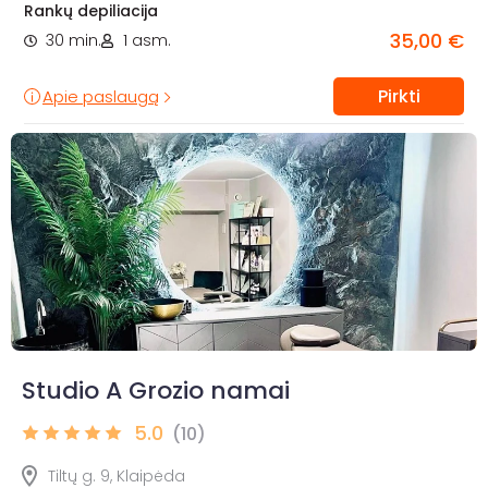
Rankų depiliacija
35,00 €
30 min.
1 asm.
Pirkti
Apie paslaugą
Studio A Grozio namai
5.0
(10)
Tiltų g. 9, Klaipėda