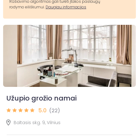
Rūšiavimo algoritmas gali turėti įtakos paslaugų
rodymo eiliškumui.
Daugiau informacijos
Užupio grožio namai
5.0
(22)
Baltasis skg. 9, Vilnius