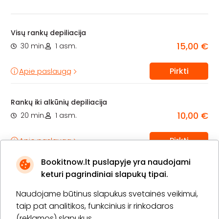
Visų rankų depiliacija
15,00 €
30 min.
1 asm.
Pirkti
Apie paslaugą
Rankų iki alkūnių depiliacija
10,00 €
20 min.
1 asm.
Pirkti
Apie paslaugą
Bookitnow.lt puslapyje yra naudojami
1
atgal
pirmyn
keturi pagrindiniai slapukų tipai.
Naudojame būtinus slapukus svetainės veikimui,
taip pat analitikos, funkcinius ir rinkodaros
(reklamos) slapukus.