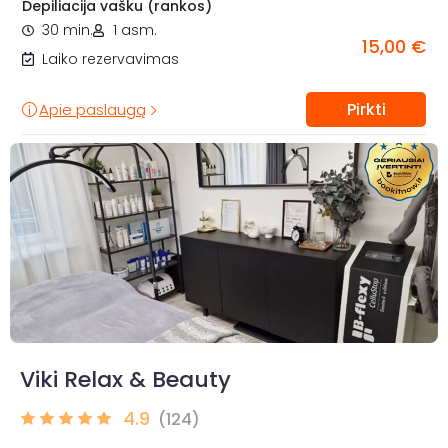
Depiliacija vašku (rankos)
30 min.
1 asm.
15,00 €
Laiko rezervavimas
Pirkti
Apie paslaugą
Viki Relax & Beauty
4.9
(124)