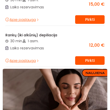
30 min.
1 asm.
15,00 €
Laiko rezervavimas
Pirkti
Apie paslaugą
Rankų (iki alkūnių) depiliacija
30 min.
1 asm.
12,00 €
Laiko rezervavimas
Pirkti
Apie paslaugą