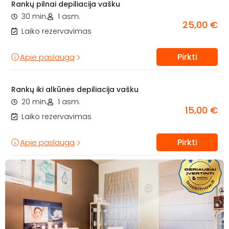
Rankų pilnai depiliacija vašku
30 min.
1 asm.
25,00 €
Laiko rezervavimas
Pirkti
Apie paslaugą
Rankų iki alkūnės depiliacija vašku
20 min.
1 asm.
15,00 €
Laiko rezervavimas
Pirkti
Apie paslaugą