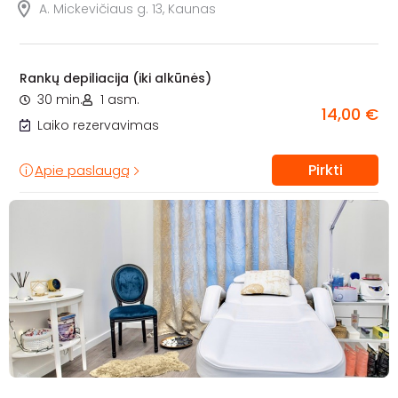
A. Mickevičiaus g. 13, Kaunas
Rankų depiliacija (iki alkūnės)
30 min.
1 asm.
14,00 €
Laiko rezervavimas
Pirkti
Apie paslaugą