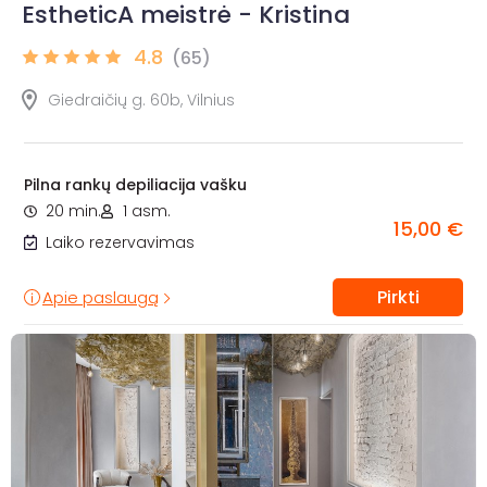
EstheticA meistrė - Kristina
4.8
(65)
Giedraičių g. 60b, Vilnius
Pilna rankų depiliacija vašku
20 min.
1 asm.
15,00 €
Laiko rezervavimas
Pirkti
Apie paslaugą