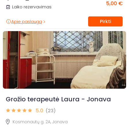
5,00 €
Laiko rezervavimas
Pirkti
Apie paslaugą
Grožio terapeutė Laura - Jonava
5.0
(23)
Kosmonautų g. 2A, Jonava