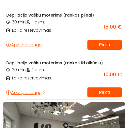
Depiliacija vašku moterims (rankos pilnai)
30 min.
1 asm.
15,00 €
Laiko rezervavimas
Pirkti
Apie paslaugą
Depiliacija vašku moterims (rankos iki alkūnių)
20 min.
1 asm.
10,00 €
Laiko rezervavimas
Pirkti
Apie paslaugą