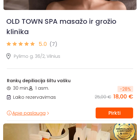
OLD TOWN SPA masažo ir grožio
klinika
5.0
(7)
Pylimo g. 36/2, Vilnius
Rankų depiliacija šiltu vašku
30 min.
1 asm.
-
28
%
18,00 €
25,00 €
Laiko rezervavimas
Pirkti
Apie paslaugą