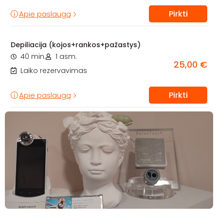
Pirkti
Apie paslaugą
Depiliacija (kojos+rankos+pažastys)
40 min.
1 asm.
25,00 €
Laiko rezervavimas
Pirkti
Apie paslaugą