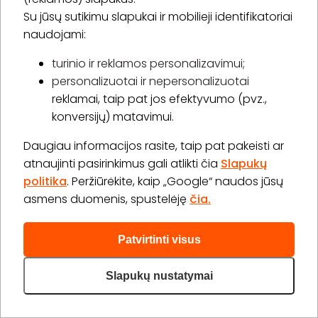
BookitNow Laiškas
Su jūsų sutikimu slapukai ir mobilieji identifikatoriai
naudojami:
turinio ir reklamos personalizavimui;
personalizuotai ir nepersonalizuotai
* Susipažinau su
privatumo politika
reklamai, taip pat jos efektyvumo (pvz.,
konversijų) matavimui.
Prenumeruoti
Daugiau informacijos rasite, taip pat pakeisti ar
atnaujinti pasirinkimus gali atlikti čia
Slapukų
politika
. Peržiūrėkite, kaip „Google“ naudos jūsų
asmens duomenis, spustelėję
čia.
Apie „BookitNow“
Patvirtinti visus
Informacija
Slapukų nustatymai
„GERA DOVANA“ GRUPĖ