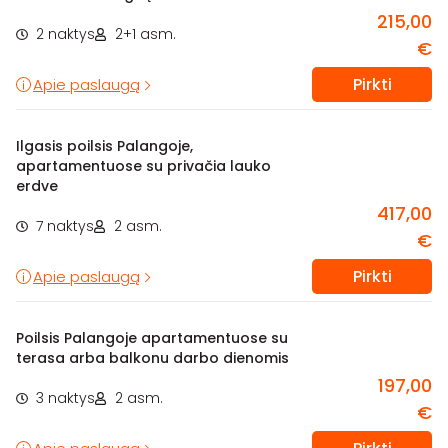
215,00
2 naktys
2+1 asm.
€
Pirkti
Apie paslaugą
Ilgasis poilsis Palangoje,
apartamentuose su privačia lauko
erdve
417,00
7 naktys
2 asm.
€
Pirkti
Apie paslaugą
Poilsis Palangoje apartamentuose su
terasa arba balkonu darbo dienomis
197,00
3 naktys
2 asm.
€