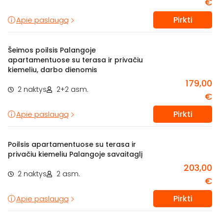
€
Pirkti
Apie paslaugą
Šeimos poilsis Palangoje
apartamentuose su terasa ir privačiu
kiemeliu, darbo dienomis
179,00
2 naktys
2+2 asm.
€
Pirkti
Apie paslaugą
Poilsis apartamentuose su terasa ir
privačiu kiemeliu Palangoje savaitaglį
203,00
2 naktys
2 asm.
€
Pirkti
Apie paslaugą