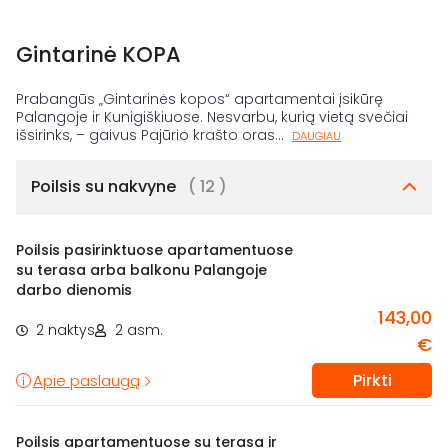
Gintarinė KOPA
Prabangūs „Gintarinės kopos“ apartamentai įsikūrę
Palangoje ir Kunigiškiuose. Nesvarbu, kurią vietą svečiai
išsirinks, – gaivus Pajūrio krašto oras
...
DAUGIAU
Poilsis su nakvyne
( 12 )
Poilsis pasirinktuose apartamentuose
su terasa arba balkonu Palangoje
darbo dienomis
143,00
2 naktys
2 asm.
€
Pirkti
Apie paslaugą
Poilsis apartamentuose su terasa ir