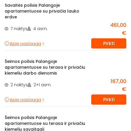
Savaitės poilsis Palangoje
apartamentuose su privačia lauko
erdve
461,00
7 naktys
4 asm.
€
Pirkti
Apie paslaugą
Šeimos poilsis Palangoje
apartamentuose su terasa ir privačiu
kiemeliu darbo dienomis
167,00
2 naktys
2+1 asm.
€
Pirkti
Apie paslaugą
Šeimos poilsis Palangoje
apartamentuose su terasa ir privačiu
kiemeliu savaitgalį