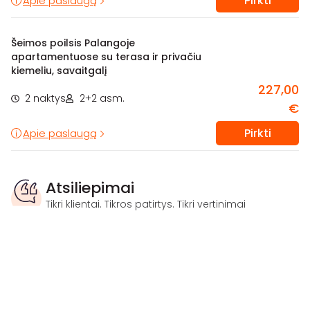
Pirkti
Apie paslaugą
Šeimos poilsis Palangoje
apartamentuose su terasa ir privačiu
kiemeliu, savaitgalį
227,00
2 naktys
2+2 asm.
€
Pirkti
Apie paslaugą
Atsiliepimai
Tikri klientai. Tikros patirtys. Tikri vertinimai