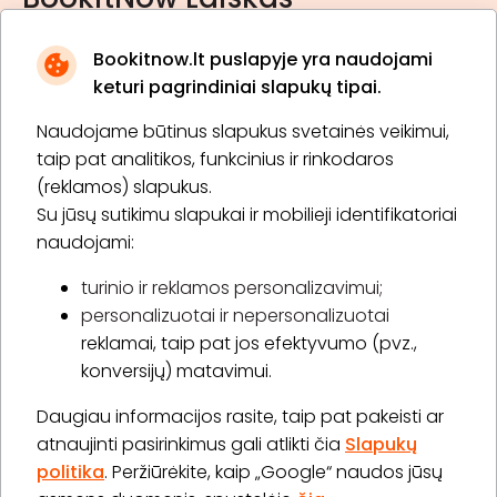
Bookitnow.lt puslapyje yra naudojami
keturi pagrindiniai slapukų tipai.
Naudojame būtinus slapukus svetainės veikimui,
* Susipažinau su
privatumo politika
taip pat analitikos, funkcinius ir rinkodaros
(reklamos) slapukus.
Su jūsų sutikimu slapukai ir mobilieji identifikatoriai
Prenumeruoti
naudojami:
turinio ir reklamos personalizavimui;
personalizuotai ir nepersonalizuotai
Apie „BookitNow“
reklamai, taip pat jos efektyvumo (pvz.,
konversijų) matavimui.
Informacija
Daugiau informacijos rasite, taip pat pakeisti ar
„GERA DOVANA“ GRUPĖ
atnaujinti pasirinkimus gali atlikti čia
Slapukų
politika
. Peržiūrėkite, kaip „Google“ naudos jūsų