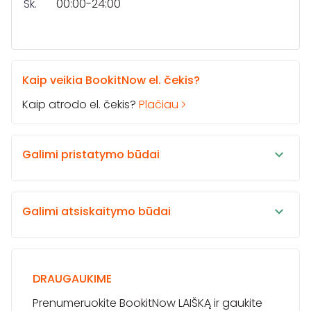
Sk.
00:00-24:00
Kaip veikia BookitNow el. čekis?
Kaip atrodo el. čekis?
Plačiau
Galimi pristatymo būdai
Galimi atsiskaitymo būdai
DRAUGAUKIME
Prenumeruokite BookitNow LAIŠKĄ ir gaukite