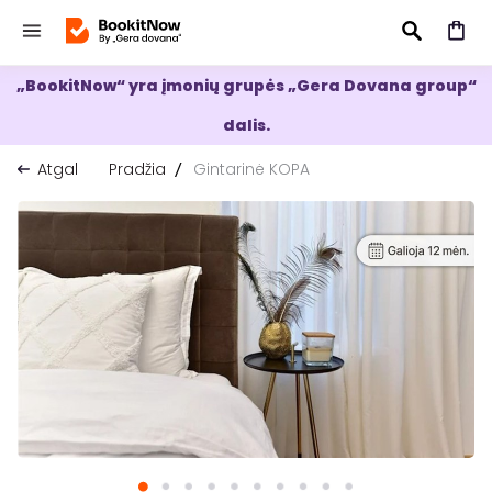
„BookitNow“ yra įmonių grupės „Gera Dovana group“
IEŠKOTI
dalis.
Atgal
Pradžia
Gintarinė KOPA