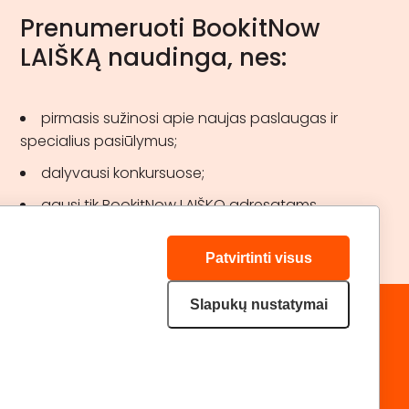
Prenumeruoti BookitNow
LAIŠKĄ naudinga, nes:
pirmasis sužinosi apie naujas paslaugas ir
specialius pasiūlymus;
dalyvausi konkursuose;
gausi tik BookitNow LAIŠKO adresatams
skirtas akcijas.
Patvirtinti visus
Slapukų nustatymai
„GERA DOVANA“ GRUPĖ
DRAUGAUKIME:
geradovana.lt
superprezenty.pl
lieliskadavana.lv