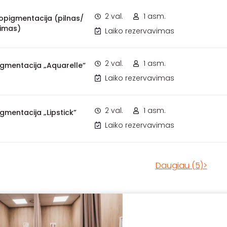
2 val.
1 asm.
opigmentacija (pilnas/
vimas)
Laiko rezervavimas
2 val.
1 asm.
gmentacija „Aquarelle“
Laiko rezervavimas
2 val.
1 asm.
gmentacija „Lipstick”
Laiko rezervavimas
Daugiau (5)>