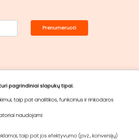
Prenumeruoti
ri pagrindiniai slapukų tipai.
ui, taip pat analitikos, funkcinius ir rinkodaros
Apie „BookitNow“
Informacija
ikatoriai naudojami:
TINKLARAŠTIS
El. čekis
Tapti partneriu
D.U.K
Pirkimo taisyklės
eklamai, taip pat jos efektyvumo (pvz., konversijų)