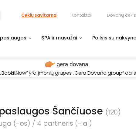
Čekių savitarna
Kontaktai
Dovanų čekis
 paslaugos
SPA ir masažai
Poilsis su nakvyn
„BookitNow“ yra įmonių grupės „Gera Dovana group“ dalis
 paslaugos Šančiuose
(120)
ga (-os) / 4 partneris (-iai)