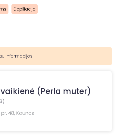
ams
Depiliacija
au informacijos
evaikienė (Perla muter)
3)
 pr. 48, Kaunas