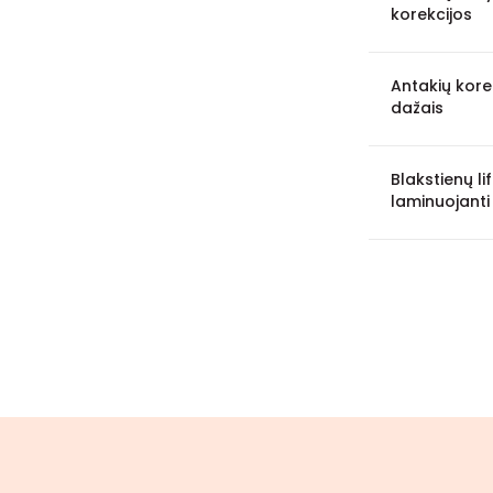
korekcijos
Antakių kore
dažais
Blakstienų lif
laminuojant