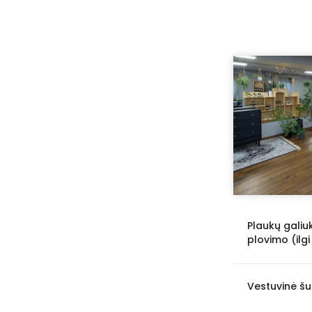
Elektrėnai
2
Varėna
2
Tauragė
1
Trakai
1
Kelmė
1
Kuršėnai
1
Šilalė
1
Plaukų galiu
plovimo (ilgi
Vestuvinė š