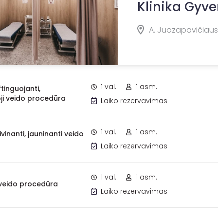
Klinika Gyv
A. Juozapavičiaus
1 val.
1 asm.
ftinguojanti,
ji veido procedūra
Laiko rezervavimas
1 val.
1 asm.
vinanti, jauninanti veido
Laiko rezervavimas
1 val.
1 asm.
 veido procedūra
Laiko rezervavimas