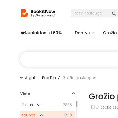
❤️️Nuolaidos iki 60%
Dantys
Grožio
Atgal
Pradžia
Grožio paslaugos
Grožio
Vieta
Vilnius
2835
120 paslau
Kaunas
2519