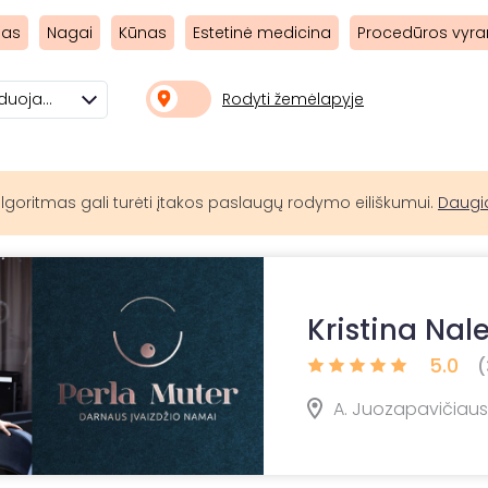
das
Nagai
Kūnas
Estetinė medicina
Procedūros vyr
Rodyti žemėlapyje
Rekomenduojami
lgoritmas gali turėti įtakos paslaugų rodymo eiliškumui.
Daugi
Kristina Nal
5.0
(
A. Juozapavičiaus