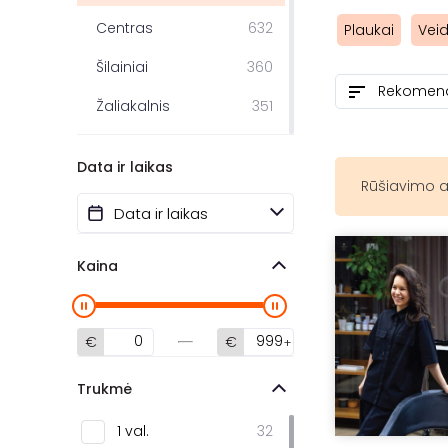
Centras
632
Plaukai
Vei
Šilainiai
360
Žaliakalnis
351
Dainava
276
Data ir laikas
Vilijampolė
153
Rūšiavimo a
Aleksotas
144
Šančiai
120
Kaina
Senamiestis
84
Panemunė
73
€
€
Romainiai
66
Trukmė
Eiguliai
56
1 val.
32