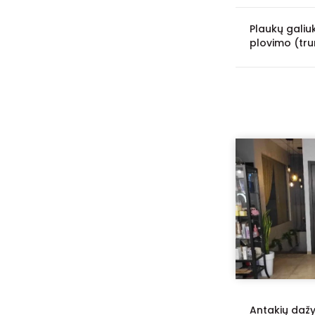
Plaukų galiu
plovimo (tru
Antakių daž