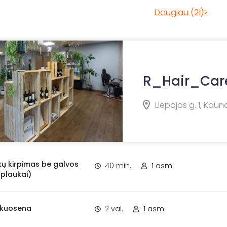
Daugiau (21)>
R_Hair_Car
Liepojos g. 1, Kaun
kų kirpimas be galvos
40 min.
1 asm.
 plaukai)
ukuosena
2 val.
1 asm.