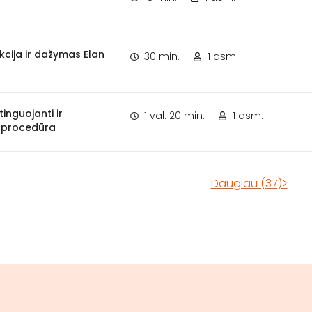
kcija ir dažymas Elan
30 min.
1 asm.
tinguojanti ir
1 val. 20 min.
1 asm.
i procedūra
Daugiau (37)>