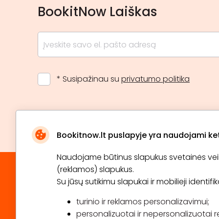
BookitNow Laiškas
* Susipažinau su
privatumo politika
Bookitnow.lt puslapyje yra naudojami ketu
Naudojame būtinus slapukus svetainės veikim
(reklamos) slapukus.
Su jūsų sutikimu slapukai ir mobilieji identif
turinio ir reklamos personalizavimui;
personalizuotai ir nepersonalizuotai r