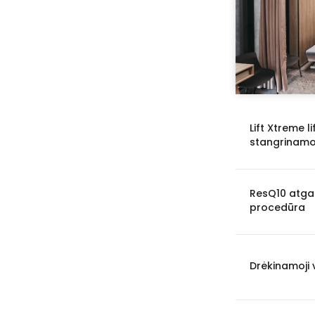
50 min.
2
Palanga
60
1 val. 15 min.
2
Jonava
60
2 val. 15 min.
1
Druskininkai
44
35 min.
1
Kaišiadorys
27
Lift Xtreme li
Alytus
24
stangrinamo
Ukmergė
21
Marijampolė
11
ResQ10 atgai
procedūra
Kupiškis
6
Kėdainiai
3
Drėkinamoji
Birštonas
3
Biržai
3