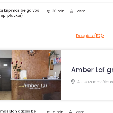
kų kirpimas be galvos
30 min.
1 asm.
mpi plaukai)
Daugiau (57)>
Amber Lai g
A. Juozapavičiaus
ymas Elan dažais be
15 min.
1 asm.