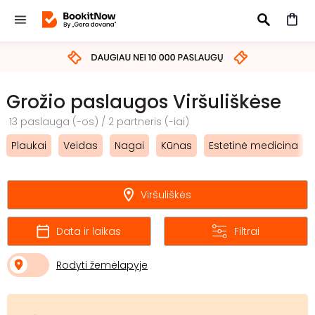
IEŠKOTI
Grožio paslaugos Viršuliškėse
13 paslauga (-os) / 2 partneris (-iai)
Plaukai
Veidas
Nagai
Kūnas
Estetinė medicina
Viršuliškės
Data ir laikas
Filtrai
Rodyti žemėlapyje