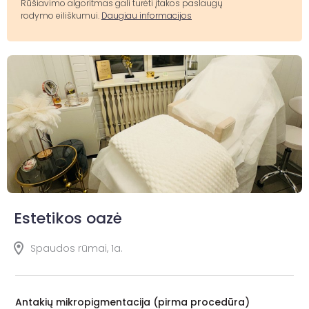
Rūšiavimo algoritmas gali turėti įtakos paslaugų
rodymo eiliškumui.
Daugiau informacijos
Estetikos oazė
Spaudos rūmai, 1a.
Antakių mikropigmentacija (pirma procedūra)