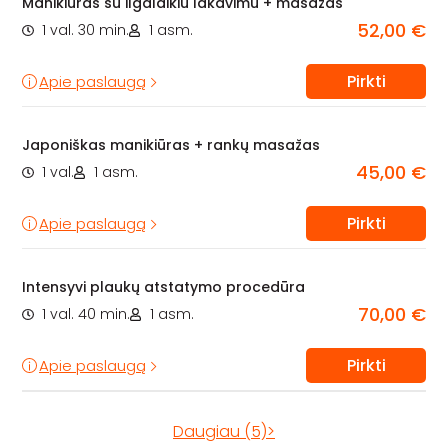
Manikiūras su ilgalaikiu lakavimu + masažas
52,00 €
1 val. 30 min.
1 asm.
Pirkti
Apie paslaugą
Japoniškas manikiūras + rankų masažas
45,00 €
1 val.
1 asm.
Pirkti
Apie paslaugą
Intensyvi plaukų atstatymo procedūra
70,00 €
1 val. 40 min.
1 asm.
Pirkti
Apie paslaugą
Daugiau (5)>