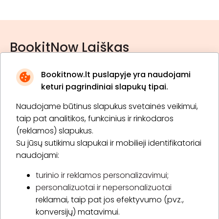
BookitNow Laiškas
Bookitnow.lt puslapyje yra naudojami
keturi pagrindiniai slapukų tipai.
Naudojame būtinus slapukus svetainės veikimui,
* Susipažinau su
privatumo politika
taip pat analitikos, funkcinius ir rinkodaros
(reklamos) slapukus.
Su jūsų sutikimu slapukai ir mobilieji identifikatoriai
Prenumeruoti
naudojami:
turinio ir reklamos personalizavimui;
personalizuotai ir nepersonalizuotai
Apie „BookitNow“
reklamai, taip pat jos efektyvumo (pvz.,
konversijų) matavimui.
Informacija