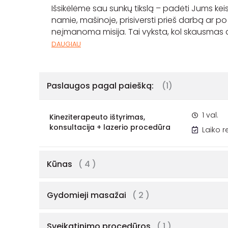
Išsikėlėme sau sunkų tikslą – padėti Jums keis
namie, mašinoje, prisiversti prieš darbą ar po 
neįmanoma misija. Tai vyksta, kol skausmas ar
DAUGIAU
Paslaugos pagal paiešką:
(1)
1 val.
Kineziterapeuto ištyrimas,
konsultacija + lazerio procedūra
Laiko 
Kūnas
( 4 )
Gydomieji masažai
( 2 )
Sveikatinimo procedūros
( 1 )