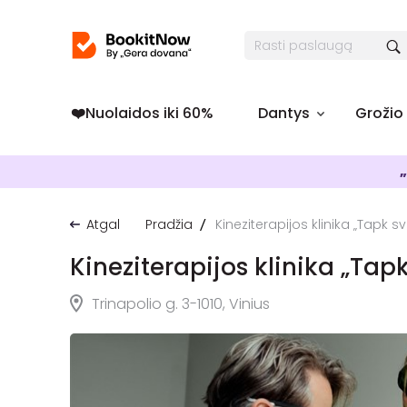
❤️️Nuolaidos iki 60%
Dantys
Grožio
„
Atgal
Pradžia
Kineziterapijos klinika „Tapk s
Kineziterapijos klinika „Tap
Trinapolio g. 3-1010, Vinius