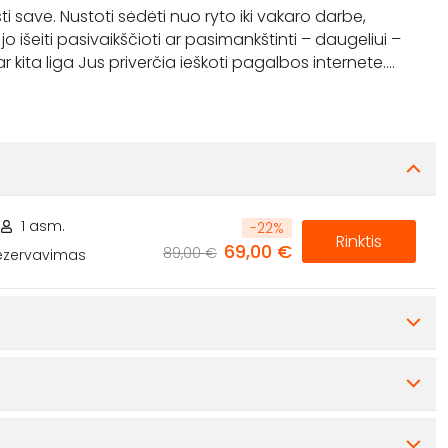
ti save. Nustoti sėdėti nuo ryto iki vakaro darbe,
jo išeiti pasivaikščioti ar pasimankštinti – daugeliui –
 kita liga Jus priverčia ieškoti pagalbos internete.
...
1 asm.
-
22
%
Rinktis
69,00 €
89,00 €
rezervavimas