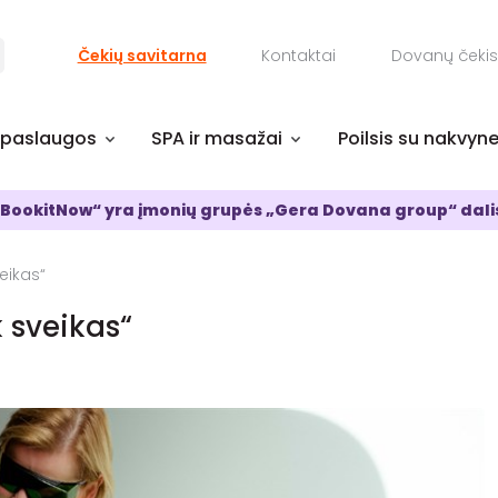
Čekių savitarna
Kontaktai
Dovanų čekis
 paslaugos
SPA ir masažai
Poilsis su nakvyn
BookitNow“ yra įmonių grupės „Gera Dovana group“ dali
veikas“
k sveikas“