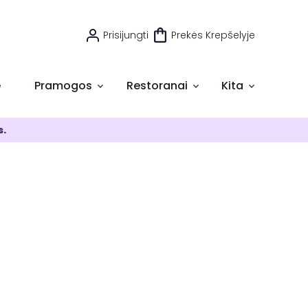
Prisijungti
Prekės Krepšelyje
e
Pramogos
Restoranai
Kita
s.