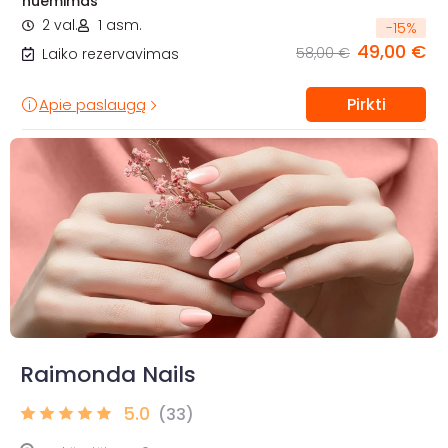
nuėmimas
2 val.
1 asm.
-
15
%
49,00 €
58,00 €
Laiko rezervavimas
Pirkti
Apie paslaugą
Raimonda Nails
5.0
(33)