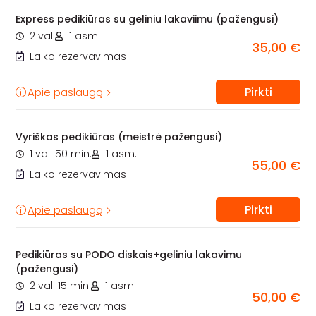
Express pedikiūras su geliniu lakaviimu (pažengusi)
2 val.
1 asm.
35,00 €
Laiko rezervavimas
Pirkti
Apie paslaugą
Vyriškas pedikiūras (meistrė pažengusi)
1 val. 50 min.
1 asm.
55,00 €
Laiko rezervavimas
Pirkti
Apie paslaugą
Pedikiūras su PODO diskais+geliniu lakavimu
(pažengusi)
2 val. 15 min.
1 asm.
50,00 €
Laiko rezervavimas