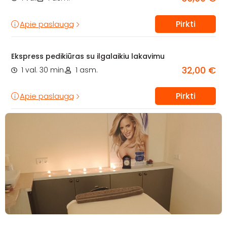
Pirkti
Apie paslaugą
Ekspress pedikiūras su ilgalaikiu lakavimu
32,00 €
1 val. 30 min.
1 asm.
Pirkti
Apie paslaugą