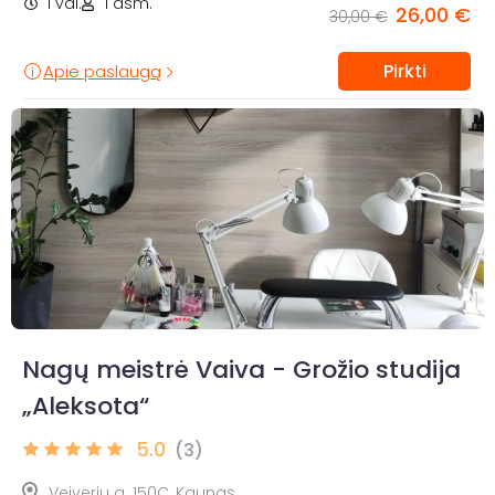
1 val.
1 asm.
26,00 €
30,00 €
Pirkti
Apie paslaugą
Nagų meistrė Vaiva - Grožio studija
„Aleksota“
5.0
(3)
Veiverių g. 150C, Kaunas