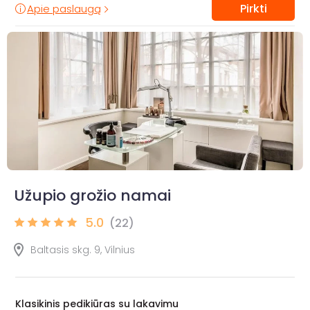
Pirkti
Apie paslaugą
Užupio grožio namai
5.0
(22)
Baltasis skg. 9, Vilnius
Klasikinis pedikiūras su lakavimu