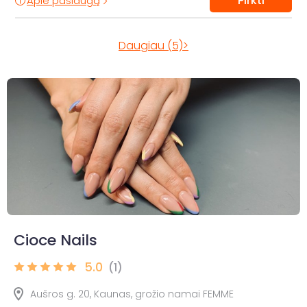
Pirkti
Apie paslaugą
Daugiau (5)>
Cioce Nails
5.0
(1)
Aušros g. 20, Kaunas, grožio namai FEMME