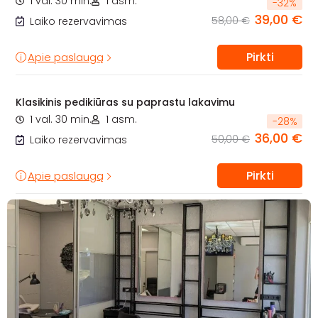
1 val. 30 min.
1 asm.
-
32
%
39,00 €
58,00 €
Laiko rezervavimas
Pirkti
Apie paslaugą
Klasikinis pedikiūras su paprastu lakavimu
1 val. 30 min.
1 asm.
-
28
%
36,00 €
50,00 €
Laiko rezervavimas
Pirkti
Apie paslaugą