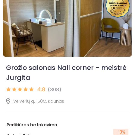
Grožio salonas Nail corner - meistrė
Jurgita
4.8
(308)
Veiverių g. 150C, Kaunas
Pedikiūras be lakavimo
-
13
%