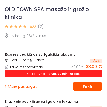
OLD TOWN SPA masažo ir grožio
klinika
5.0
(7)
Pylimo g. 36/2, Vilnius
Express pedikiūras su ilgalaikiu lakavimu
1 val. 15 min.
1 asm.
-
34
%
33,00 €
50,00 €
Laiko rezervavimas
Galioja:
24
d.
12
val.
32
min.
18
sek.
Pirkti
Apie paslaugą
Klasikinis pedikiūras su ilgalaikiu lakavimu