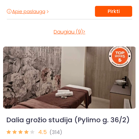
Pirkti
Apie paslaugą
Daugiau (9)>
Dalia grožio studija (Pylimo g. 36/2)
4.5
(314)