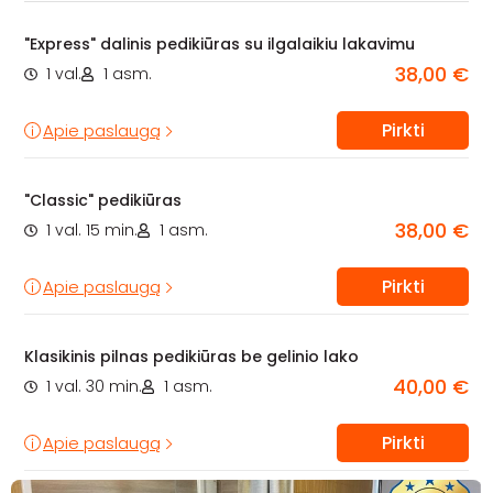
"Express" dalinis pedikiūras su ilgalaikiu lakavimu
38,00 €
1 val.
1 asm.
Pirkti
Apie paslaugą
"Classic" pedikiūras
38,00 €
1 val. 15 min.
1 asm.
Pirkti
Apie paslaugą
Klasikinis pilnas pedikiūras be gelinio lako
40,00 €
1 val. 30 min.
1 asm.
Pirkti
Apie paslaugą