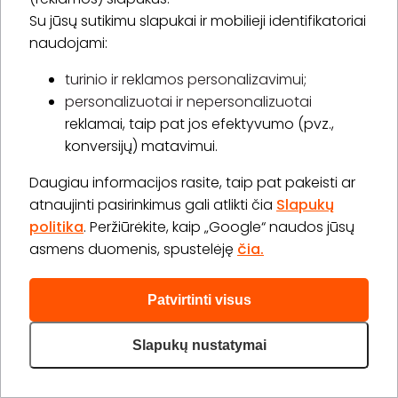
Su jūsų sutikimu slapukai ir mobilieji identifikatoriai
naudojami:
Pedikiūro meistrė - podologė Adelina
turinio ir reklamos personalizavimui;
personalizuotai ir nepersonalizuotai
5.0
(6)
reklamai, taip pat jos efektyvumo (pvz.,
Videniškių g. 1, Vilnius
konversijų) matavimui.
Daugiau informacijos rasite, taip pat pakeisti ar
atnaujinti pasirinkimus gali atlikti čia
Slapukų
Kombinuotas pedikiūras su ilgalaikiu lakavimu (be
nuėmimo)
politika
. Peržiūrėkite, kaip „Google“ naudos jūsų
asmens duomenis, spustelėję
čia.
50,00 €
1 val. 20 min.
1 asm.
Pirkti
Apie paslaugą
Patvirtinti visus
Slapukų nustatymai
Kombinuotas pedikiūras su ilgalaikiu lakavimu (su
nuėmimu)
50,00 €
1 val. 30 min.
1 asm.