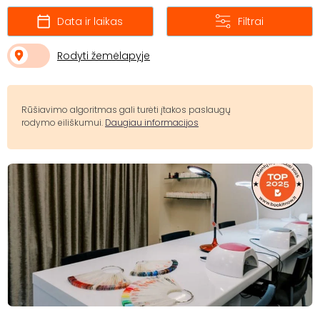
Data ir laikas
Filtrai
Rodyti žemėlapyje
Rūšiavimo algoritmas gali turėti įtakos paslaugų
rodymo eiliškumui.
Daugiau informacijos