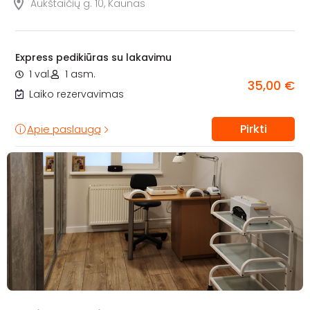
Aukštaičių g. 10, Kaunas
Express pedikiūras su lakavimu
1 val.
1 asm.
35,00 €
Laiko rezervavimas
Pirkti
Apie paslaugą