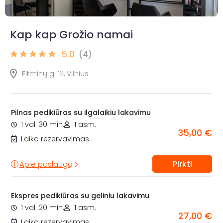
Kap kap Grožio namai
5.0
(4)
Eitminų g. 12, Vilnius
Pilnas pedikiūras su ilgalaikiu lakavimu
1 val. 30 min.
1 asm.
35,00 €
Laiko rezervavimas
Pirkti
Apie paslaugą
Ekspres pedikiūras su geliniu lakavimu
1 val. 20 min.
1 asm.
27,00 €
Laiko rezervavimas