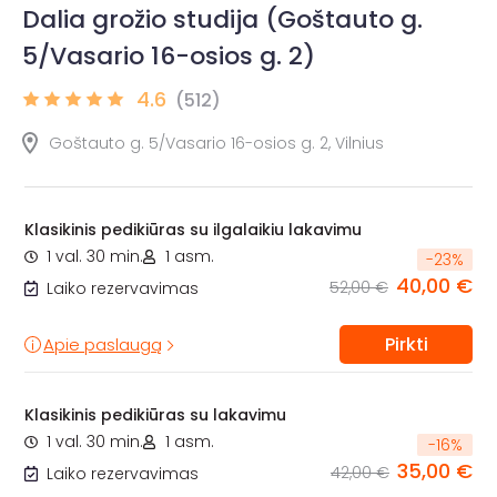
Dalia grožio studija (Goštauto g.
5/Vasario 16-osios g. 2)
4.6
(512)
Goštauto g. 5/Vasario 16-osios g. 2, Vilnius
Klasikinis pedikiūras su ilgalaikiu lakavimu
1 val. 30 min.
1 asm.
-
23
%
40,00 €
52,00 €
Laiko rezervavimas
Pirkti
Apie paslaugą
Klasikinis pedikiūras su lakavimu
1 val. 30 min.
1 asm.
-
16
%
35,00 €
42,00 €
Laiko rezervavimas