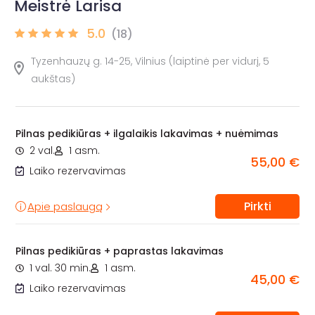
Meistrė Larisa
5.0
(18)
Tyzenhauzų g. 14-25, Vilnius (laiptinė per vidurį, 5
aukštas)
Pilnas pedikiūras + ilgalaikis lakavimas + nuėmimas
2 val.
1 asm.
55,00 €
Laiko rezervavimas
Pirkti
Apie paslaugą
Pilnas pedikiūras + paprastas lakavimas
1 val. 30 min.
1 asm.
45,00 €
Laiko rezervavimas