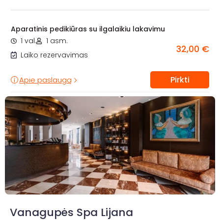
Aparatinis pedikiūras su ilgalaikiu lakavimu
1 val.
1 asm.
32,00 €
Laiko rezervavimas
Pirkti
Apie paslaugą
Vanagupės Spa Lijana