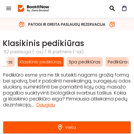
IEŠKOTI
Klasikinis pedikiūras
52 paslauga (-os) / 19 partneris (-iai)
ikiūras
Klasikinis pedikiūras
Spa pedikiūras
Pedikiūras 
Pedikiūro esmė yra ne tik suteikti nagams gražią formą
bei spalvą, bet ir pašalinti nereikalingą, suragėjusį odos
sluoksnį, suminkštinti bei pamaitinti kojų odą, masažo
pagalba suaktyvinti biologiškai svarbius taškus. Kokia
gi klasikinio pedikiūro eiga? Pirmiausia atliekama pėdų
dezinfekcija,
...
Daugiau
Vieta