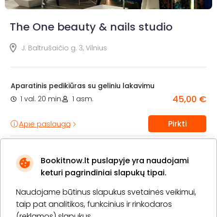
The One beauty & nails studio
J. Baltrušaičio g. 3, Vilnius
Aparatinis pedikiūras su geliniu lakavimu
45,00 €
1 val. 20 min.
1 asm.
Pirkti
Apie paslaugą
Bookitnow.lt puslapyje yra naudojami
keturi pagrindiniai slapukų tipai.
Naudojame būtinus slapukus svetainės veikimui,
taip pat analitikos, funkcinius ir rinkodaros
(reklamos) slapukus.