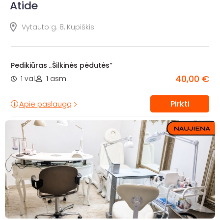
Atide
Vytauto g. 8, Kupiškis
Pedikiūras „Šilkinės pėdutės“
40,00 €
1 val.
1 asm.
Pirkti
Apie paslaugą