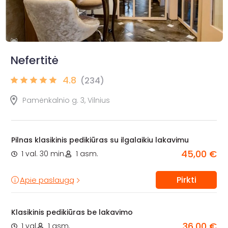
Nefertitė
4.8
(234)
Pamėnkalnio g. 3, Vilnius
Pilnas klasikinis pedikiūras su ilgalaikiu lakavimu
45,00 €
1 val. 30 min.
1 asm.
Pirkti
Apie paslaugą
Klasikinis pedikiūras be lakavimo
36,00 €
1 val.
1 asm.