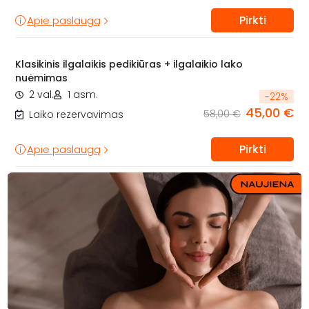
Pirkti
Apie paslaugą
Klasikinis ilgalaikis pedikiūras + ilgalaikio lako
nuėmimas
2 val.
1 asm.
-
22
%
45,00 €
58,00 €
Laiko rezervavimas
Pirkti
Apie paslaugą