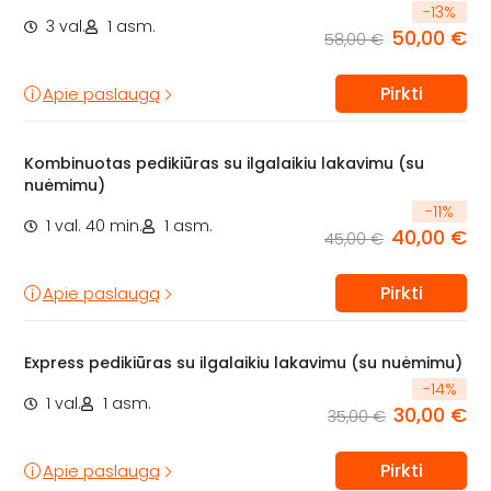
-
13
%
3 val.
1 asm.
50,00 €
58,00 €
Pirkti
Apie paslaugą
Kombinuotas pedikiūras su ilgalaikiu lakavimu (su
nuėmimu)
-
11
%
1 val. 40 min.
1 asm.
40,00 €
45,00 €
Pirkti
Apie paslaugą
Express pedikiūras su ilgalaikiu lakavimu (su nuėmimu)
-
14
%
1 val.
1 asm.
30,00 €
35,00 €
Pirkti
Apie paslaugą