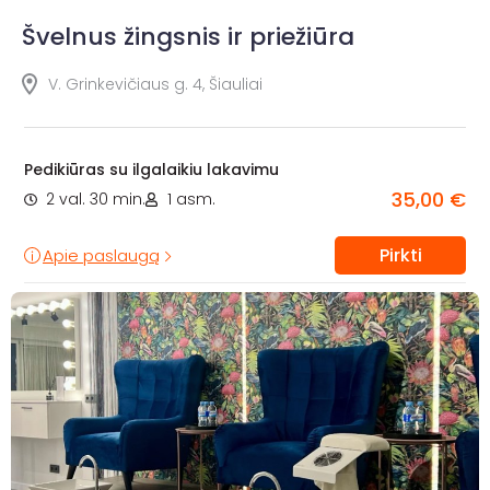
Švelnus žingsnis ir priežiūra
V. Grinkevičiaus g. 4, Šiauliai
Pedikiūras su ilgalaikiu lakavimu
35,00 €
2 val. 30 min.
1 asm.
Pirkti
Apie paslaugą