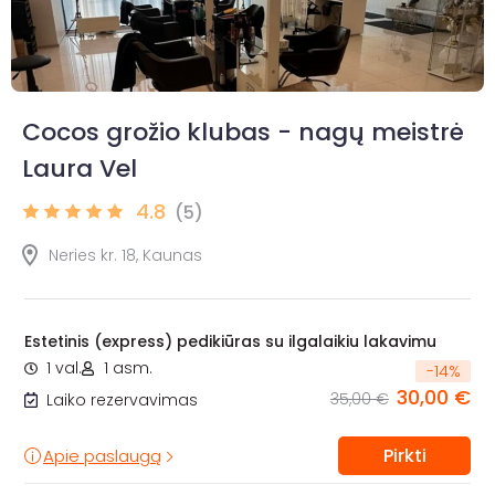
Cocos grožio klubas - nagų meistrė
Laura Vel
4.8
(5)
Neries kr. 18, Kaunas
Estetinis (express) pedikiūras su ilgalaikiu lakavimu
1 val.
1 asm.
-
14
%
30,00 €
35,00 €
Laiko rezervavimas
Pirkti
Apie paslaugą