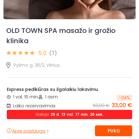
OLD TOWN SPA masažo ir grožio
klinika
5.0
(7)
Pylimo g. 36/2, Vilnius
Express pedikiūras su ilgalaikiu lakavimu
1 val. 15 min.
1 asm.
-
34
%
33,00 €
50,00 €
Laiko rezervavimas
Galioja:
26
d.
13
val.
17
min.
25
sek.
Pirkti
Apie paslaugą