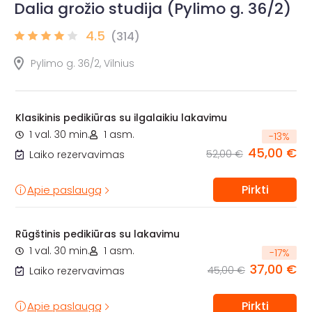
Dalia grožio studija (Pylimo g. 36/2)
4.5
(314)
Pylimo g. 36/2, Vilnius
Klasikinis pedikiūras su ilgalaikiu lakavimu
1 val. 30 min.
1 asm.
-
13
%
45,00 €
52,00 €
Laiko rezervavimas
Pirkti
Apie paslaugą
Rūgštinis pedikiūras su lakavimu
1 val. 30 min.
1 asm.
-
17
%
37,00 €
45,00 €
Laiko rezervavimas
Pirkti
Apie paslaugą