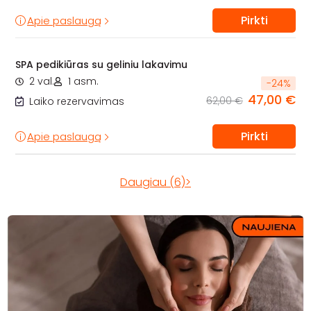
Pirkti
Apie paslaugą
SPA pedikiūras su geliniu lakavimu
2 val.
1 asm.
-
24
%
47,00 €
62,00 €
Laiko rezervavimas
Pirkti
Apie paslaugą
Daugiau (6)>