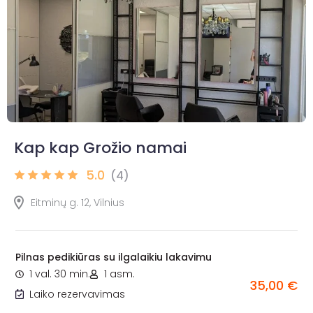
Kap kap Grožio namai
5.0
(4)
Eitminų g. 12, Vilnius
Pilnas pedikiūras su ilgalaikiu lakavimu
1 val. 30 min.
1 asm.
35,00 €
Laiko rezervavimas