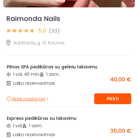
Raimonda Nails
5.0
(33)
Aukštaičių g. 10, Kaunas
Pilnas SPA pedikiūras su geliniu lakavimu
1 val. 45 min.
1 asm.
40,00 €
Laiko rezervavimas
Pirkti
Apie paslaugą
Express pedikiūras su lakavimu
1 val.
1 asm.
35,00 €
Laiko rezervavimas