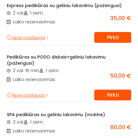
Express pedikiūras su geliniu lakaviimu (pažengusi)
2 val.
1 asm.
35,00 €
Laiko rezervavimas
Pirkti
Apie paslaugą
Pedikiūras su PODO diskais+geliniu lakavimu
(pažengusi)
2 val. 15 min.
1 asm.
50,00 €
Laiko rezervavimas
Pirkti
Apie paslaugą
SPA pedikiūras su geliniu lakavimu (mokinė)
3 val.
1 asm.
60,00 €
Laiko rezervavimas