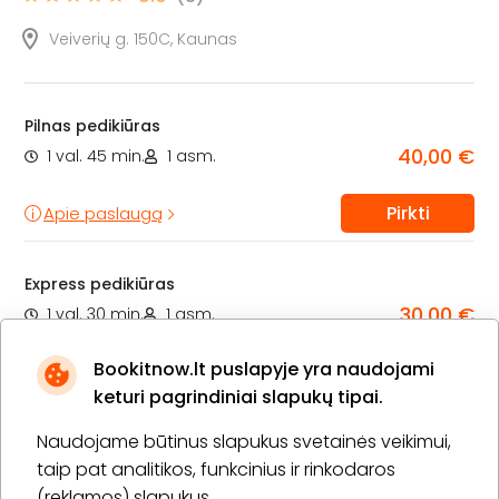
Veiverių g. 150C, Kaunas
Pilnas pedikiūras
40,00 €
1 val. 45 min.
1 asm.
Pirkti
Apie paslaugą
Express pedikiūras
30,00 €
1 val. 30 min.
1 asm.
Bookitnow.lt puslapyje yra naudojami
Pirkti
Apie paslaugą
keturi pagrindiniai slapukų tipai.
Naudojame būtinus slapukus svetainės veikimui,
taip pat analitikos, funkcinius ir rinkodaros
(reklamos) slapukus.