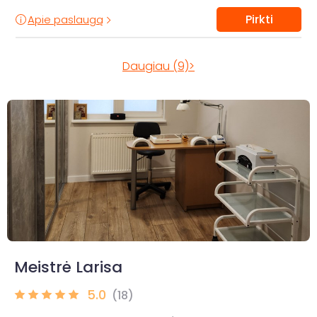
Pirkti
Apie paslaugą
Daugiau (9)>
Meistrė Larisa
5.0
(18)