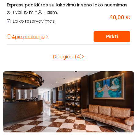
Express pedikiūras su lakavimu ir seno lako nuėmimas
1 val. 15 min.
1 asm.
40,00 €
Laiko rezervavimas
Pirkti
Apie paslaugą
Daugiau (4)>