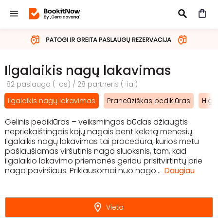
IEŠKOTI
Ilgalaikis nagų lakavimas
82 paslauga (-os) / 28 partneris (-iai)
Ilgalaikis nagų lakavimas
Prancūziškas pedikiūras
Higi
Gelinis pedikiūras – veiksmingas būdas džiaugtis
nepriekaištingais kojų nagais bent keletą mėnesių.
Ilgalaikis nagų lakavimas tai procedūra, kurios metu
pašiaušiamas viršutinis nago sluoksnis, tam, kad
ilgalaikio lakavimo priemonės geriau prisitvirtintų prie
nago paviršiaus. Priklausomai nuo nago
...
Daugiau
Vieta