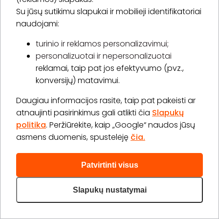
Su jūsų sutikimu slapukai ir mobilieji identifikatoriai
naudojami:
turinio ir reklamos personalizavimui;
personalizuotai ir nepersonalizuotai
reklamai, taip pat jos efektyvumo (pvz.,
The One beauty & nails studio
konversijų) matavimui.
J. Baltrušaičio g. 3, Vilnius
Daugiau informacijos rasite, taip pat pakeisti ar
atnaujinti pasirinkimus gali atlikti čia
Slapukų
politika
. Peržiūrėkite, kaip „Google“ naudos jūsų
Aparatinis pedikiūras su geliniu lakavimu
asmens duomenis, spustelėję
čia.
45,00 €
1 val. 20 min.
1 asm.
Patvirtinti visus
Pirkti
Apie paslaugą
Slapukų nustatymai
Express manikiūras + Express pedikiūras
60,00 €
2 val. 15 min.
1 asm.