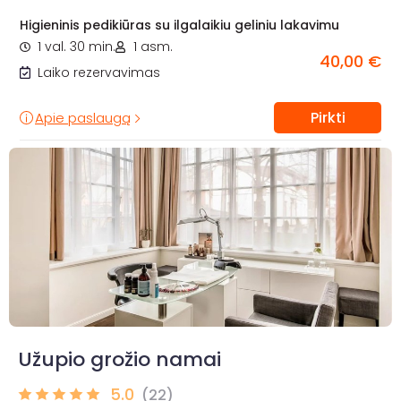
Higieninis pedikiūras su ilgalaikiu geliniu lakavimu
1 val. 30 min.
1 asm.
40,00 €
Laiko rezervavimas
Pirkti
Apie paslaugą
Užupio grožio namai
5.0
(22)