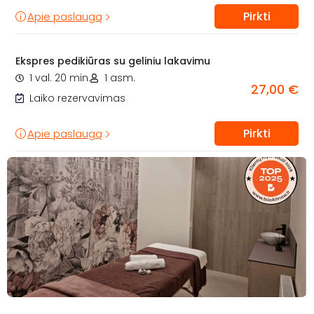
Pirkti
Apie paslaugą
Ekspres pedikiūras su geliniu lakavimu
1 val. 20 min.
1 asm.
27,00 €
Laiko rezervavimas
Pirkti
Apie paslaugą