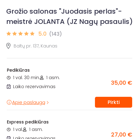
Grožio salonas "Juodasis perlas"-
meistrė JOLANTA (JZ Nagų pasaulis)
5.0
(143)
Baltų pr. 137, Kaunas
Pedikiūras
1 val. 30 min.
1 asm.
35,00 €
Laiko rezervavimas
Pirkti
Apie paslaugą
Express pedikiūras
1 val.
1 asm.
27,00 €
Laiko rezervavimas