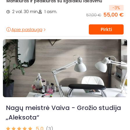
Manikiūras ir pedikiūras su ilgalaikiu lakavimu
-
3
%
2 val. 30 min.
1 asm.
55,00 €
57,00 €
Pirkti
Apie paslaugą
Nagų meistrė Vaiva - Grožio studija
„Aleksota“
5.0
(3)