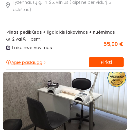
Tyzenhauzų g. 14-25, Vilnius (laiptinė per vidurį, 5
aukštas)
Pilnas pedikiūras + ilgalaikis lakavimas + nuėmimas
2 val.
1 asm.
55,00 €
Laiko rezervavimas
Pirkti
Apie paslaugą