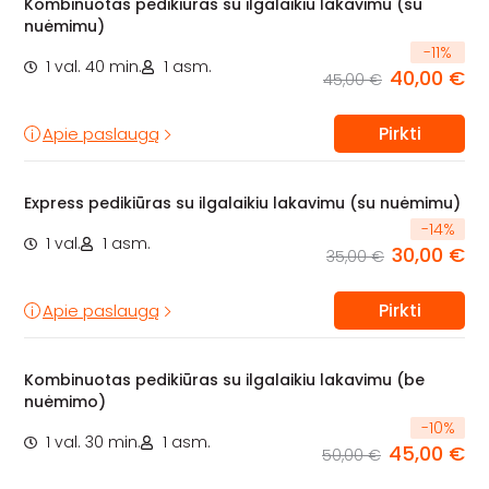
Kombinuotas pedikiūras su ilgalaikiu lakavimu (su
nuėmimu)
-
11
%
1 val. 40 min.
1 asm.
40,00 €
45,00 €
Pirkti
Apie paslaugą
Express pedikiūras su ilgalaikiu lakavimu (su nuėmimu)
-
14
%
1 val.
1 asm.
30,00 €
35,00 €
Pirkti
Apie paslaugą
Kombinuotas pedikiūras su ilgalaikiu lakavimu (be
nuėmimo)
-
10
%
1 val. 30 min.
1 asm.
45,00 €
50,00 €