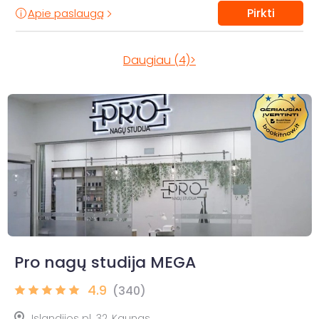
Pirkti
Apie paslaugą
Daugiau (4)>
Pro nagų studija MEGA
4.9
(340)
Islandijos pl. 32, Kaunas