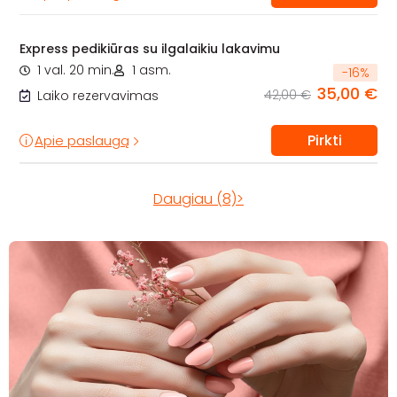
Express pedikiūras su ilgalaikiu lakavimu
1 val. 20 min.
1 asm.
-
16
%
35,00 €
42,00 €
Laiko rezervavimas
Pirkti
Apie paslaugą
Daugiau (8)>