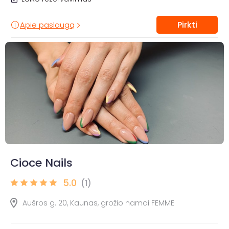
Pirkti
Apie paslaugą
Cioce Nails
5.0
(1)
Aušros g. 20, Kaunas, grožio namai FEMME