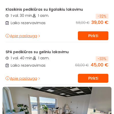
Klasikinis pedikiūras su ilgalaikiu lakavimu
1 val. 30 min.
1 asm.
-
32
%
39,00 €
58,00 €
Laiko rezervavimas
Pirkti
Apie paslaugą
SPA pedikiūras su geliniu lakavimu
1 val. 40 min.
1 asm.
-
33
%
45,00 €
68,00 €
Laiko rezervavimas
Pirkti
Apie paslaugą