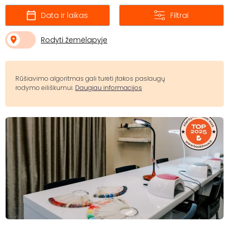
Data ir laikas
Filtrai
Rodyti žemėlapyje
Rūšiavimo algoritmas gali turėti įtakos paslaugų
rodymo eiliškumui.
Daugiau informacijos