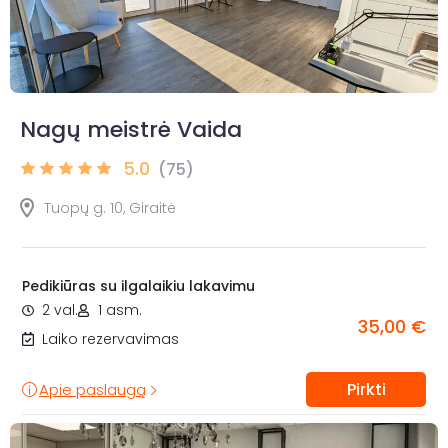
Nagų meistrė Vaida
5.0
(75)
Tuopų g. 10, Giraitė
Pedikiūras su ilgalaikiu lakavimu
2 val.
1 asm.
35,00 €
Laiko rezervavimas
Pirkti
Apie paslaugą