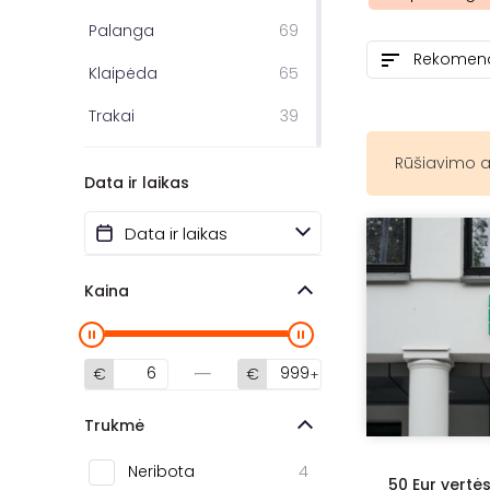
Palanga
69
Klaipėda
65
Trakai
39
Panevėžys
29
Rūšiavimo a
Data ir laikas
Birštonas
26
Šiauliai
24
Prienai
22
Kaina
Švenčionys
20
Molėtai
19
€
€
Utena
15
Trukmė
Anykščiai
10
Neribota
4
50 Eur vertė