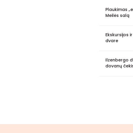
Visaginas
1
Plaukimas „
Meilės salą
Ukmergė
1
Ekskursijos i
dvare
Ilzenbergo d
dovanų čekis