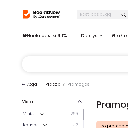
❤️️Nuolaidos iki 60%
Dantys
Grožio
Atgal
Pradžia
Pramogos
Pramog
Vieta
Vilnius
269
Kaunas
212
Oro pramogo