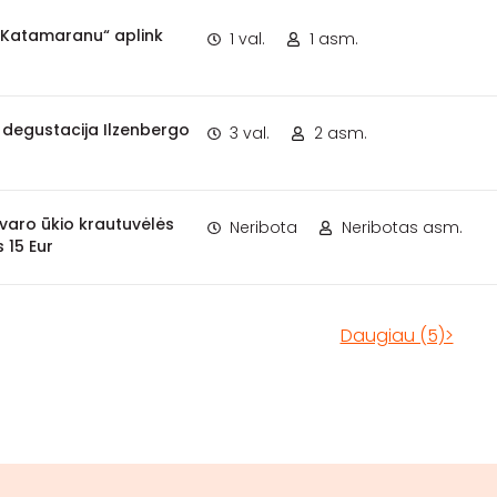
eKatamaranu“ aplink
1 val.
1 asm.
r degustacija Ilzenbergo
3 val.
2 asm.
varo ūkio krautuvėlės
Neribota
Neribotas asm.
 15 Eur
Daugiau (5)>