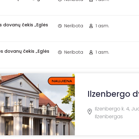
ės dovanų čekis „Eglės
Neribota
1 asm.
ės dovanų čekis „Eglės
Neribota
1 asm.
Ilzenbergo 
Ilzenbergo k. 4, J
Ilzenbergas