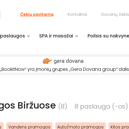
Čekių savitarna
Kontaktai
Dovanų čekis
 paslaugos
SPA ir masažai
Poilsis su nakvyn
„BookitNow“ yra įmonių grupės „Gera Dovana group“ dalis
os Biržuose
(8)
8 paslauga (-os) /
s
Vandens pramogos
Auto/moto pramogos
Kitos p