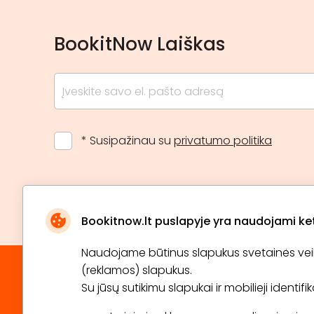
BookitNow Laiškas
* Susipažinau su
privatumo politika
Bookitnow.lt puslapyje yra naudojami ketu
Naudojame būtinus slapukus svetainės veikim
(reklamos) slapukus.
Su jūsų sutikimu slapukai ir mobilieji identif