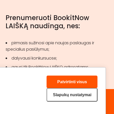
Prenumeruoti BookitNow
LAIŠKĄ naudinga, nes:
pirmasis sužinosi apie naujas paslaugas ir
specialius pasiūlymus;
dalyvausi konkursuose;
gausi tik BookitNow LAIŠKO adresatams
skirtas akcijas.
Patvirtinti visus
Slapukų nustatymai
„GERA DOVANA“ GRUPĖ
DRAUGAUKIME:
geradovana.lt