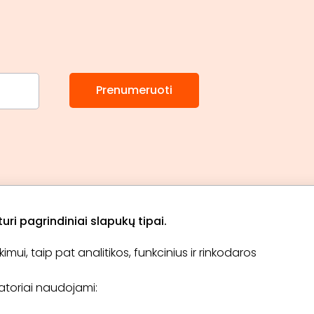
Prenumeruoti
ri pagrindiniai slapukų tipai.
ui, taip pat analitikos, funkcinius ir rinkodaros
Apie „BookitNow“
Informacija
ikatoriai naudojami:
TINKLARAŠTIS
El. čekis
Tapti partneriu
D.U.K