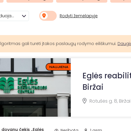
Rodyti žemėlapyje
Rekomenduojami
lgoritmas gali turėti įtakos paslaugų rodymo eiliškumui.
Daugi
Eglės reabili
Biržai
Rotušės g. 8, Biržai
s dovanų čekis „Eglės
Neribota
1 asm.