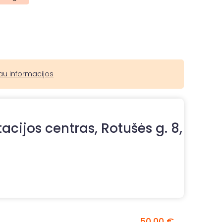
au informacijos
tacijos centras, Rotušės g. 8,
50,00 €