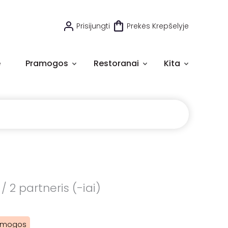
Prisijungti
Prekės Krepšelyje
e
Pramogos
Restoranai
Kita
 2 partneris (-iai)
ramogos