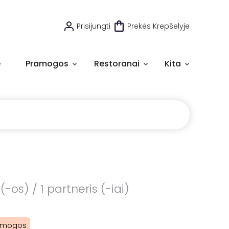
Prisijungti
Prekės Krepšelyje
e
Pramogos
Restoranai
Kita
-os) / 1 partneris (-iai)
ramogos