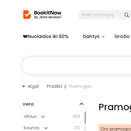
❤️️Nuolaidos iki 60%
Dantys
Grožio
Atgal
Pradžia
Pramogos
Pramo
Vieta
Vilnius
269
Kaunas
212
Oro pramogo