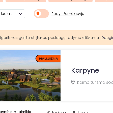
Rodyti žemėlapyje
Rekomenduojami
lgoritmas gali turėti įtakos paslaugų rodymo eiliškumui.
Daugi
Karpynė
Kaimo turizmo sody
pynėje“ + laimikio
Neribota
1 asm.