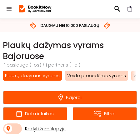
IEŠKOTI
Plaukų dažymas vyrams
Bajoruose
1 paslauga (-os) / 1 partneris (-iai)
Plaukų dažymas vyrams
Veido procedūros vyrams
Vy
Bajorai
Data ir laikas
Filtrai
Rodyti žemėlapyje