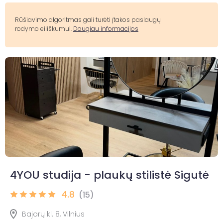
Rūšiavimo algoritmas gali turėti įtakos paslaugų
rodymo eiliškumui.
Daugiau informacijos
4YOU studija - plaukų stilistė Sigutė
4.8
(15)
Bajorų kl. 8, Vilnius