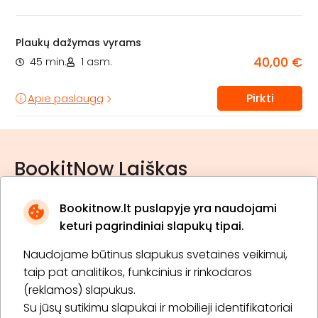
Plaukų dažymas vyrams
40,00 €
45 min.
1 asm.
Pirkti
Apie paslaugą
BookitNow Laiškas
Bookitnow.lt puslapyje yra naudojami
keturi pagrindiniai slapukų tipai.
Naudojame būtinus slapukus svetainės veikimui,
* Susipažinau su
privatumo politika
taip pat analitikos, funkcinius ir rinkodaros
(reklamos) slapukus.
Su jūsų sutikimu slapukai ir mobilieji identifikatoriai
Prenumeruoti