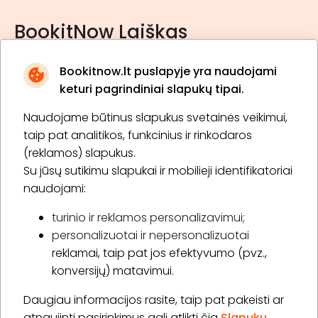
BookitNow Laiškas
Bookitnow.lt puslapyje yra naudojami
keturi pagrindiniai slapukų tipai.
Naudojame būtinus slapukus svetainės veikimui,
* Susipažinau su
privatumo politika
taip pat analitikos, funkcinius ir rinkodaros
(reklamos) slapukus.
Su jūsų sutikimu slapukai ir mobilieji identifikatoriai
Prenumeruoti
naudojami:
turinio ir reklamos personalizavimui;
personalizuotai ir nepersonalizuotai
Apie „BookitNow“
reklamai, taip pat jos efektyvumo (pvz.,
konversijų) matavimui.
Informacija
Daugiau informacijos rasite, taip pat pakeisti ar
„GERA DOVANA“ GRUPĖ
atnaujinti pasirinkimus gali atlikti čia
Slapukų