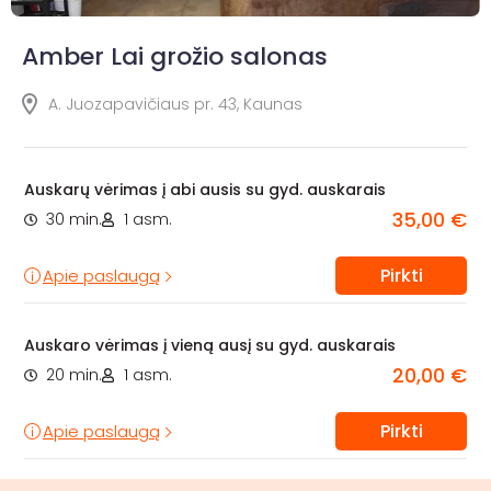
Amber Lai grožio salonas
A. Juozapavičiaus pr. 43, Kaunas
Auskarų vėrimas į abi ausis su gyd. auskarais
35,00 €
30 min.
1 asm.
Pirkti
Apie paslaugą
Auskaro vėrimas į vieną ausį su gyd. auskarais
20,00 €
20 min.
1 asm.
Pirkti
Apie paslaugą