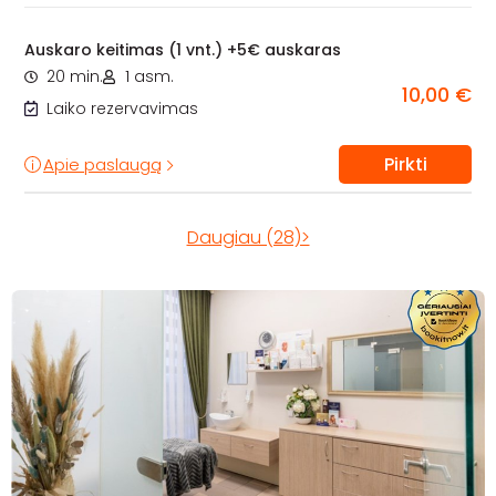
Auskaro keitimas (1 vnt.) +5€ auskaras
20 min.
1 asm.
10,00 €
Laiko rezervavimas
Pirkti
Apie paslaugą
Daugiau (28)>