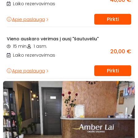
Laiko rezervavimas
Pirkti
Apie paslaugą
Vieno auskaro vėrimas į ausį "šautuvėliu"
15 min.
1 asm.
20,00 €
Laiko rezervavimas
Pirkti
Apie paslaugą