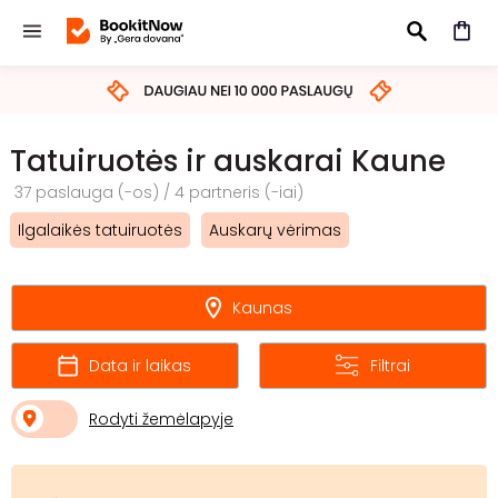
IEŠKOTI
Tatuiruotės ir auskarai Kaune
37 paslauga (-os) / 4 partneris (-iai)
Ilgalaikės tatuiruotės
Auskarų vėrimas
Kaunas
Data ir laikas
Filtrai
Rodyti žemėlapyje