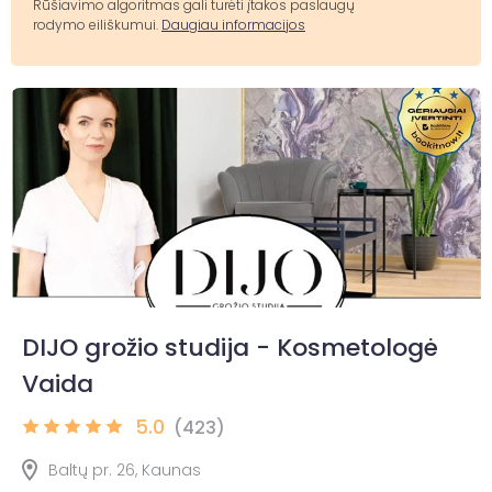
Rūšiavimo algoritmas gali turėti įtakos paslaugų
rodymo eiliškumui.
Daugiau informacijos
DIJO grožio studija - Kosmetologė
Vaida
5.0
(423)
Baltų pr. 26, Kaunas