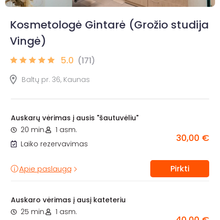
Kosmetologė Gintarė (Grožio studija
Vingė)
5.0
(171)
Baltų pr. 36, Kaunas
Auskarų vėrimas į ausis "šautuvėliu"
20 min.
1 asm.
30,00 €
Laiko rezervavimas
Pirkti
Apie paslaugą
Auskaro vėrimas į ausį kateteriu
25 min.
1 asm.
40,00 €