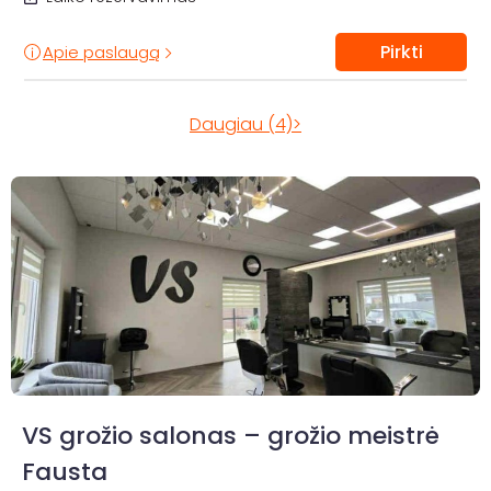
Pirkti
Apie paslaugą
Daugiau (4)>
VS grožio salonas – grožio meistrė
Fausta