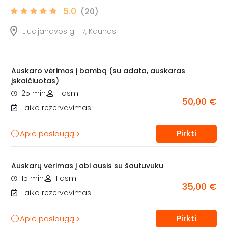
5.0
(20)
Liucijanavos g. 117, Kaunas
Auskaro vėrimas į bambą (su adata, auskaras
įskaičiuotas)
25 min.
1 asm.
50,00 €
Laiko rezervavimas
Pirkti
Apie paslaugą
Auskarų vėrimas į abi ausis su šautuvuku
15 min.
1 asm.
35,00 €
Laiko rezervavimas
Pirkti
Apie paslaugą