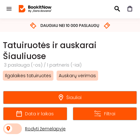
IEŠKOTI
Tatuiruotės ir auskarai
Šiauliuose
3 paslauga (-os) / 1 partneris (-iai)
Ilgalaikės tatuiruotės
Auskarų vėrimas
Šiauliai
Data ir laikas
Filtrai
Rodyti žemėlapyje