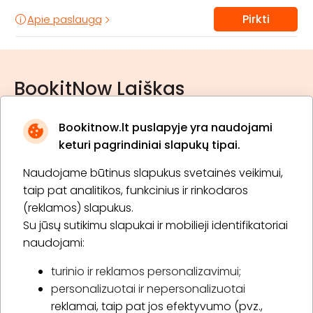
Pirkti
Apie paslaugą
BookitNow Laiškas
Bookitnow.lt puslapyje yra naudojami
keturi pagrindiniai slapukų tipai.
Naudojame būtinus slapukus svetainės veikimui,
* Susipažinau su
privatumo politika
taip pat analitikos, funkcinius ir rinkodaros
(reklamos) slapukus.
Su jūsų sutikimu slapukai ir mobilieji identifikatoriai
Prenumeruoti
naudojami:
turinio ir reklamos personalizavimui;
personalizuotai ir nepersonalizuotai
Apie „BookitNow“
reklamai, taip pat jos efektyvumo (pvz.,