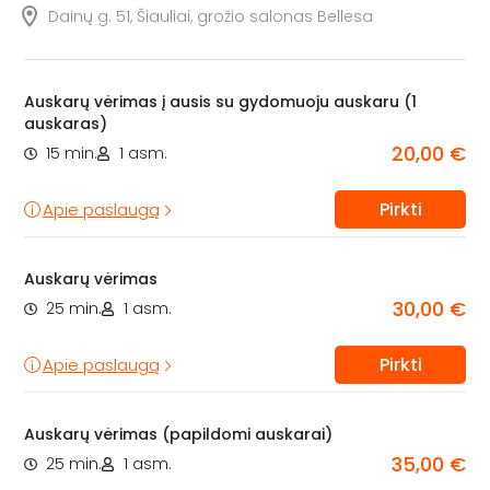
Dainų g. 51, Šiauliai, grožio salonas Bellesa
Auskarų vėrimas į ausis su gydomuoju auskaru (1
auskaras)
20,00 €
15 min.
1 asm.
Pirkti
Apie paslaugą
Auskarų vėrimas
30,00 €
25 min.
1 asm.
Pirkti
Apie paslaugą
Auskarų vėrimas (papildomi auskarai)
35,00 €
25 min.
1 asm.