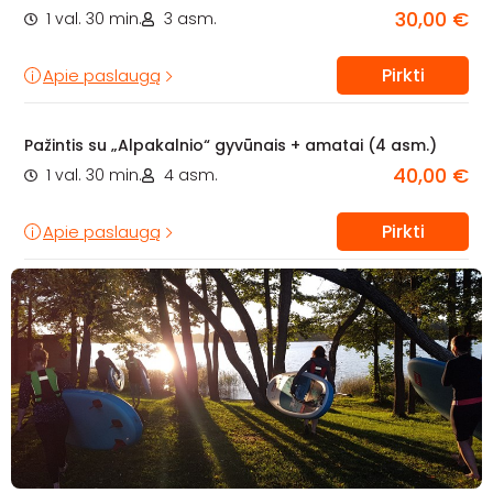
30,00 €
1 val. 30 min.
3 asm.
Pirkti
Apie paslaugą
Pažintis su „Alpakalnio“ gyvūnais + amatai (4 asm.)
40,00 €
1 val. 30 min.
4 asm.
Pirkti
Apie paslaugą