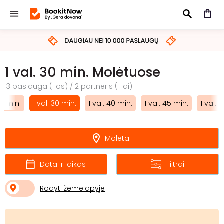
IEŠKOTI
1 val. 30 min. Molėtuose
3 paslauga (-os) / 2 partneris (-iai)
25 min.
1 val. 30 min.
1 val. 40 min.
1 val. 45 min.
1 val. 
Molėtai
Data ir laikas
Filtrai
Rodyti žemėlapyje