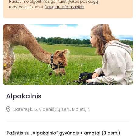
Rūšiavimo algoritmas gali turėti įtakos paslaugų
rodymo eiliškumui.
Daugiau informacijos
Alpakalnis
Batėnų k. 5, Videniškių sen., Molėtų r.
Pažintis su „Alpakalnio“ gyvūnais + amatai (3 asm.)