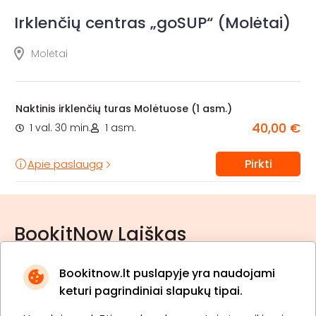
Irklenčių centras „goSUP“ (Molėtai)
Molėtai
Naktinis irklenčių turas Molėtuose (1 asm.)
40,00 €
1 val. 30 min.
1 asm.
Pirkti
Apie paslaugą
BookitNow Laiškas
Bookitnow.lt puslapyje yra naudojami
keturi pagrindiniai slapukų tipai.