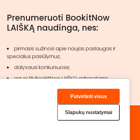
Prenumeruoti BookitNow
LAIŠKĄ naudinga, nes:
pirmasis sužinosi apie naujas paslaugas ir
specialius pasiūlymus;
dalyvausi konkursuose;
gausi tik BookitNow LAIŠKO adresatams
skirtas akcijas.
Patvirtinti visus
Slapukų nustatymai
„GERA DOVANA“ GRUPĖ
DRAUGAUKIME:
geradovana.lt
superprezenty.pl