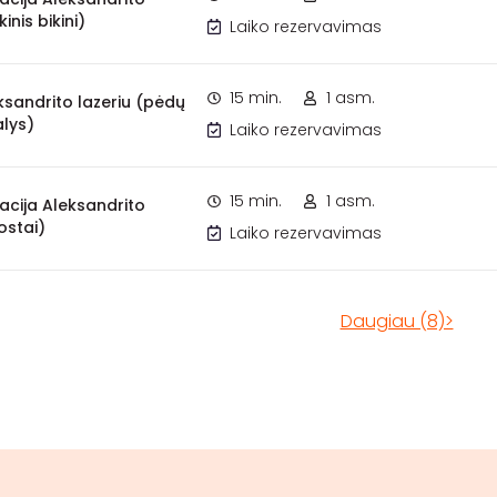
kinis bikini)
Laiko rezervavimas
15 min.
1 asm.
eksandrito lazeriu (pėdų
lys)
Laiko rezervavimas
15 min.
1 asm.
iacija Aleksandrito
ostai)
Laiko rezervavimas
Daugiau (8)>