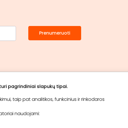
Prenumeruoti
ri pagrindiniai slapukų tipai.
ui, taip pat analitikos, funkcinius ir rinkodaros
Apie „BookitNow“
Informacija
ikatoriai naudojami:
TINKLARAŠTIS
El. čekis
Tapti partneriu
D.U.K