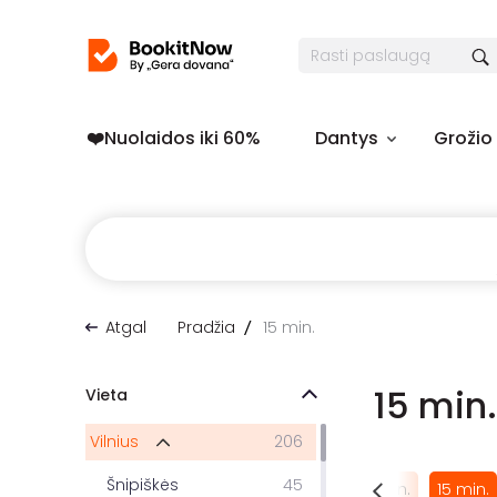
❤️️Nuolaidos iki 60%
Dantys
Grožio
Atgal
Pradžia
15 min.
15 min
Vieta
Vilnius
206
Šnipiškės
45
6 naktys
7 naktys
14 naktų
5 min.
10 min.
15 min.