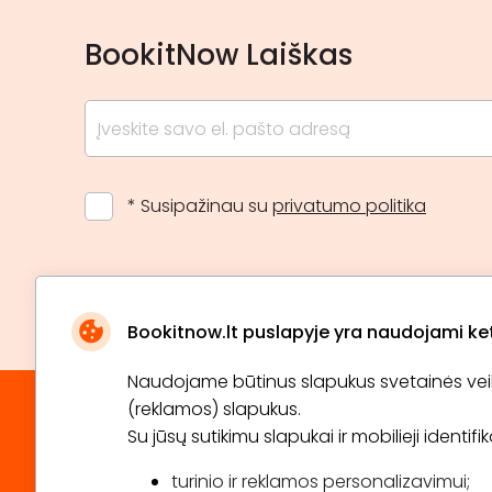
Jonava
6
BookitNow Laiškas
Trakai
3
Druskininkai
2
Palanga
2
Prienai
2
* Susipažinau su
privatumo politika
Kelmė
1
Bookitnow.lt puslapyje yra naudojami ketu
Naudojame būtinus slapukus svetainės veikim
(reklamos) slapukus.
Su jūsų sutikimu slapukai ir mobilieji identif
turinio ir reklamos personalizavimui;