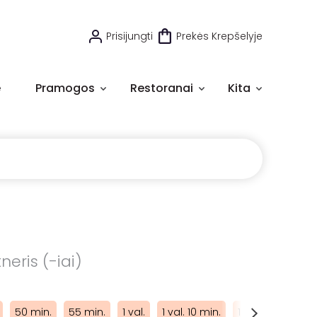
Prisijungti
Prekės Krepšelyje
e
Pramogos
Restoranai
Kita
neris (-iai)
50 min.
55 min.
1 val.
1 val. 10 min.
1 val. 15 min.