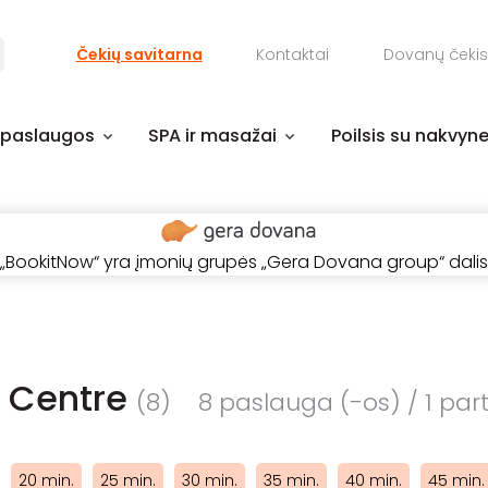
Čekių savitarna
Kontaktai
Dovanų čekis
 paslaugos
SPA ir masažai
Poilsis su nakvyn
„BookitNow“ yra įmonių grupės „Gera Dovana group“ dalis
. Centre
(8)
8 paslauga (-os) / 1 part
20 min.
25 min.
30 min.
35 min.
40 min.
45 min.