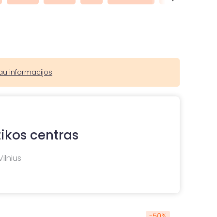
au informacijos
ikos centras
Vilnius
-
50
%