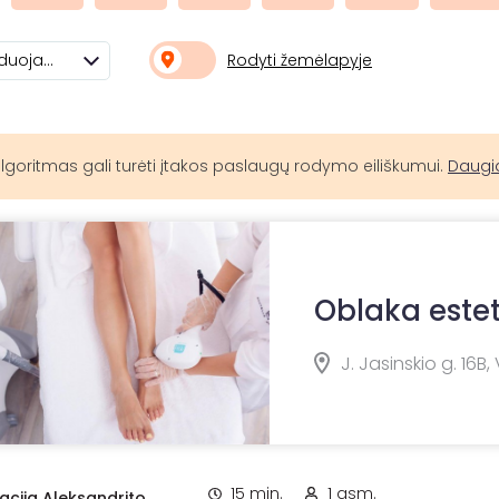
Rodyti žemėlapyje
Rekomenduojami
lgoritmas gali turėti įtakos paslaugų rodymo eiliškumui.
Daugi
Oblaka estet
J. Jasinskio g. 16B, 
15 min.
1 asm.
iacija Aleksandrito