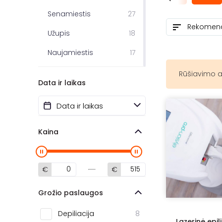
Senamiestis
27
Užupis
18
Naujamiestis
17
Antakalnis
12
Rūšiavimo a
Data ir laikas
Centras
8
Pilaitė
8
Santariškės
8
Kaina
Justiniškės
6
Pašilaičiai
5
€
€
Rasos
4
Grožio paslaugos
Fabijoniškės
3
Depiliacija
8
Lazerinė epil