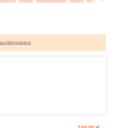
au informacijos
240,00 €