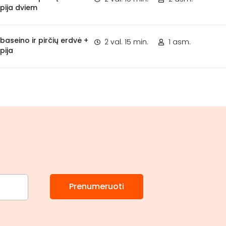
pija dviem
aseino ir pirčių erdvė +
2 val. 15 min.
1 asm.
pija
Prenumeruoti