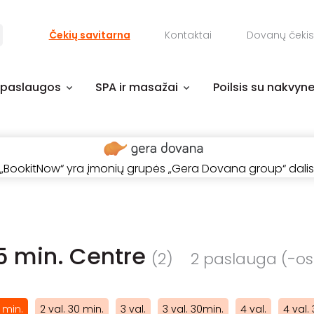
Čekių savitarna
Kontaktai
Dovanų čekis
 paslaugos
SPA ir masažai
Poilsis su nakvyn
„BookitNow“ yra įmonių grupės „Gera Dovana group“ dalis
15 min. Centre
(2)
2 paslauga (-os) 
5 min.
2 val. 30 min.
3 val.
3 val. 30min.
4 val.
4 val.