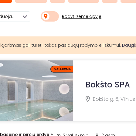
Rodyti žemėlapyje
Rekomenduojami
lgoritmas gali turėti įtakos paslaugų rodymo eiliškumui.
Daugi
Bokšto SPA
Bokšto g. 6, Vilnius
aseino ir pirčių erdvė +
2 val. 15 min.
2 asm.