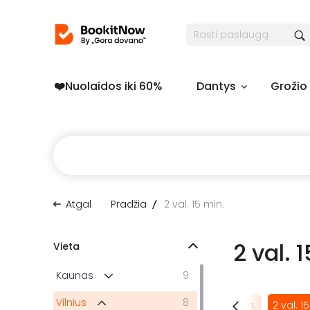
❤️️Nuolaidos iki 60%
Dantys
Grožio
Atgal
Pradžia
2 val. 15 min.
2 val. 
Vieta
Kaunas
9
Vilnius
8
1 val. 45 min.
1 val. 50 min.
2 val.
2 val. 10 min.
2 val. 1