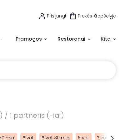
Prisijungti
Prekės Krepšelyje
e
Pramogos
Restoranai
Kita
/ 1 partneris (-iai)
 30 min.
5 val.
5 val. 30 min.
6 val.
7 val.
8 val.
10 