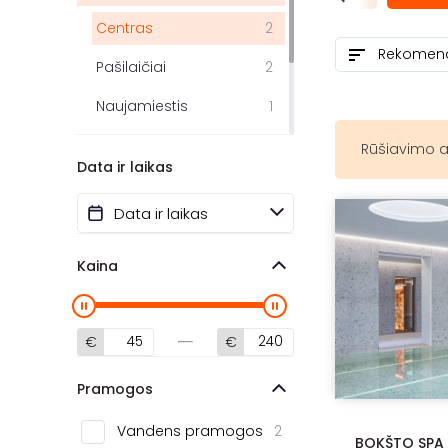
Centras
2
Pašilaičiai
2
Naujamiestis
1
Pilaitė
1
Rūšiavimo a
Data ir laikas
Šiauliai
3
Klaipėda
1
Kaina
€
€
Pramogos
Vandens pramogos
2
BOKŠTO SPA b