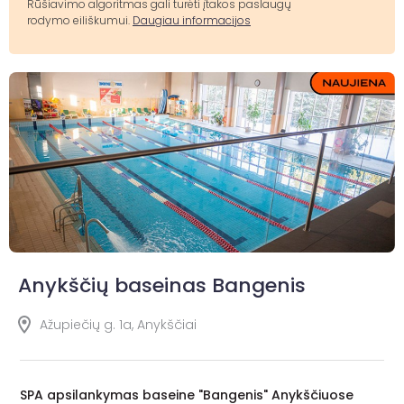
Rūšiavimo algoritmas gali turėti įtakos paslaugų
rodymo eiliškumui.
Daugiau informacijos
Anykščių baseinas Bangenis
Ažupiečių g. 1a, Anykščiai
SPA apsilankymas baseine "Bangenis" Anykščiuose