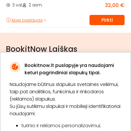
32,00 €
3 val.
2 asm.
Pirkti
Apie paslaugą
BookitNow Laiškas
Bookitnow.lt puslapyje yra naudojami
keturi pagrindiniai slapukų tipai.
Naudojame būtinus slapukus svetainės veikimui,
* Susipažinau su
privatumo politika
taip pat analitikos, funkcinius ir rinkodaros
(reklamos) slapukus.
Su jūsų sutikimu slapukai ir mobilieji identifikatoriai
Prenumeruoti
naudojami:
turinio ir reklamos personalizavimui;