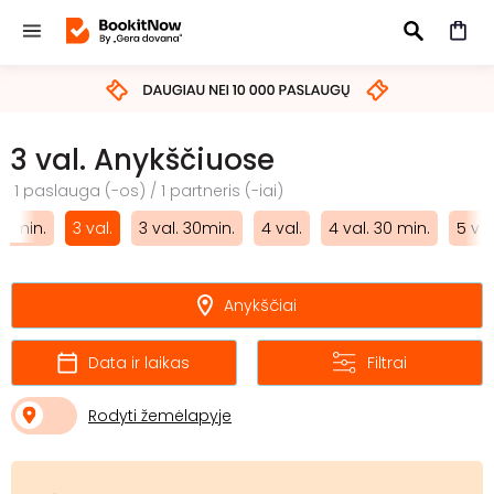
IEŠKOTI
3 val. Anykščiuose
1 paslauga (-os) / 1 partneris (-iai)
30 min.
3 val.
3 val. 30min.
4 val.
4 val. 30 min.
5 val
Anykščiai
Data ir laikas
Filtrai
Rodyti žemėlapyje