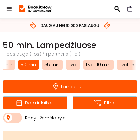
IEŠKOTI
50 min. Lampėdžiuose
1 paslauga (-os) / 1 partneris (-iai)
5 min.
50 min.
55 min.
1 val.
1 val. 10 min.
1 val. 15 m
Lampėdžiai
Data ir laikas
Filtrai
Rodyti žemėlapyje