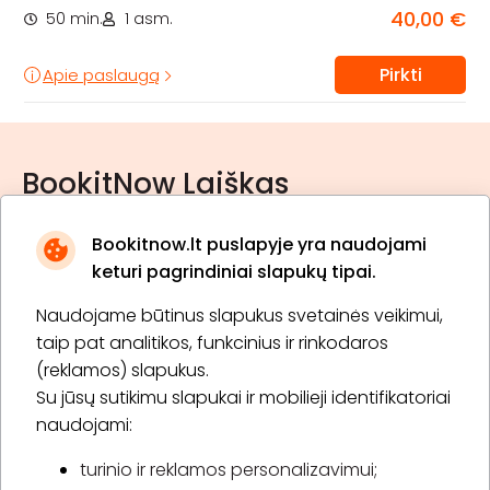
40,00 €
50 min.
1 asm.
Pirkti
Apie paslaugą
BookitNow Laiškas
Bookitnow.lt puslapyje yra naudojami
keturi pagrindiniai slapukų tipai.
Naudojame būtinus slapukus svetainės veikimui,
* Susipažinau su
privatumo politika
taip pat analitikos, funkcinius ir rinkodaros
(reklamos) slapukus.
Su jūsų sutikimu slapukai ir mobilieji identifikatoriai
Prenumeruoti
naudojami:
turinio ir reklamos personalizavimui;