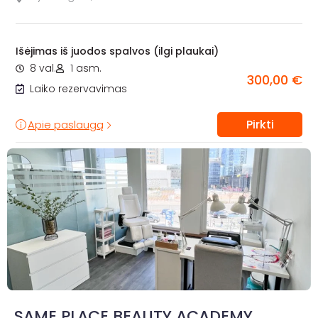
Išėjimas iš juodos spalvos (ilgi plaukai)
8 val.
1 asm.
300,00 €
Laiko rezervavimas
Pirkti
Apie paslaugą
SAME PLACE BEAUTY ACADEMY