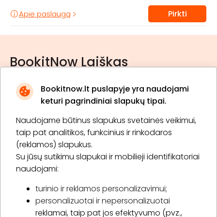
Pirkti
Apie paslaugą
BookitNow Laiškas
Bookitnow.lt puslapyje yra naudojami
keturi pagrindiniai slapukų tipai.
Naudojame būtinus slapukus svetainės veikimui,
* Susipažinau su
privatumo politika
taip pat analitikos, funkcinius ir rinkodaros
(reklamos) slapukus.
Su jūsų sutikimu slapukai ir mobilieji identifikatoriai
Prenumeruoti
naudojami:
turinio ir reklamos personalizavimui;
personalizuotai ir nepersonalizuotai
Apie „BookitNow“
reklamai, taip pat jos efektyvumo (pvz.,