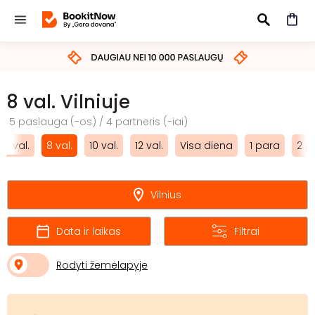
IEŠKOTI
8 val. Vilniuje
5 paslauga (-os) / 4 partneris (-iai)
7 val.
8 val.
10 val.
12 val.
Visa diena
1 para
2 p
Vilnius
Data ir laikas
Filtrai
Rodyti žemėlapyje