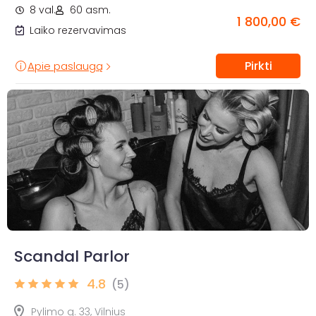
8 val.
60 asm.
1 800,00 €
Laiko rezervavimas
Pirkti
Apie paslaugą
Scandal Parlor
4.8
(5)
Pylimo g. 33, Vilnius