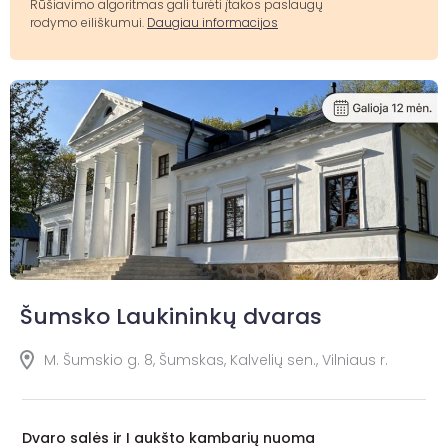
Rūšiavimo algoritmas gali turėti įtakos paslaugų
rodymo eiliškumui.
Daugiau informacijos
Šumsko Laukininkų dvaras
M. Šumskio g. 8, Šumskas, Kalvelių sen., Vilniaus r.
Dvaro salės ir I aukšto kambarių nuoma