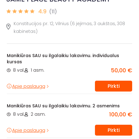
4.9
(11)
Konstitucijos pr. 12, Vilnius (6 įėjimas, 3 aukštas, 308
kabinetas)
Manikiūras SAU su ilgalaikiu lakavimu. individualus
kursas
50,00 €
8 val.
1 asm.
Pirkti
Apie paslaugą
Manikiūras SAU su ilgalaikiu lakavimu. 2 asmenims
100,00 €
8 val.
2 asm.
Pirkti
Apie paslaugą