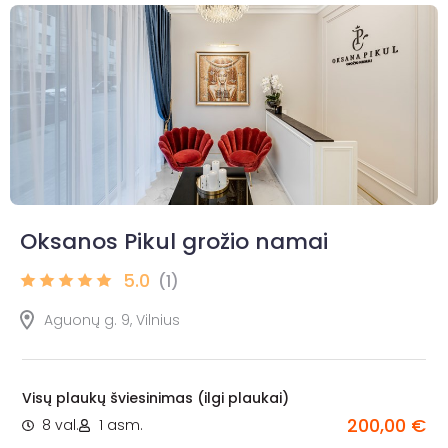
Oksanos Pikul grožio namai
5.0
(1)
Aguonų g. 9, Vilnius
Visų plaukų šviesinimas (ilgi plaukai)
200,00 €
8 val.
1 asm.