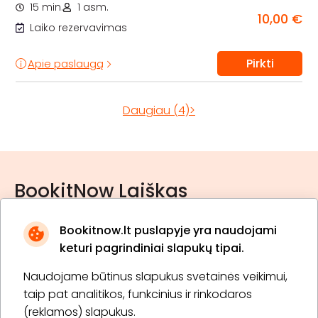
15 min.
1 asm.
10,00 €
Laiko rezervavimas
Pirkti
Apie paslaugą
Daugiau (4)>
BookitNow Laiškas
Bookitnow.lt puslapyje yra naudojami
keturi pagrindiniai slapukų tipai.
Naudojame būtinus slapukus svetainės veikimui,
* Susipažinau su
privatumo politika
taip pat analitikos, funkcinius ir rinkodaros
(reklamos) slapukus.