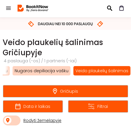
IEŠKOTI
Veido plaukelių šalinimas
Gričiupyje
4 paslauga (-os) / 1 partneris (-iai)
ašku
Nugaros depiliacija vašku
Veido plaukelių šalinimas
Gričiupis
Data ir laikas
Filtrai
Rodyti žemėlapyje