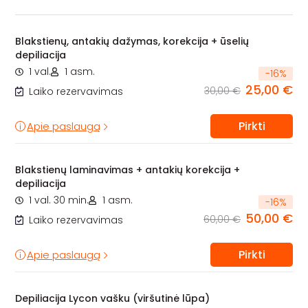
Blakstienų, antakių dažymas, korekcija + ūselių
depiliacija
1 val.
1 asm.
-
16
%
25,00 €
30,00 €
Laiko rezervavimas
Pirkti
Apie paslaugą
Blakstienų laminavimas + antakių korekcija +
depiliacija
1 val. 30 min.
1 asm.
-
16
%
50,00 €
60,00 €
Laiko rezervavimas
Pirkti
Apie paslaugą
Depiliacija Lycon vašku (viršutinė lūpa)