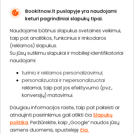
Bookitnow.lt puslapyje yra naudojami
keturi pagrindiniai slapukų tipai.
Naudojame būtinus slapukus svetainės veikimui,
* Susipažinau su
privatumo politika
taip pat analitikos, funkcinius ir rinkodaros
(reklamos) slapukus.
Su jūsų sutikimu slapukai ir mobilieji identifikatoriai
Prenumeruoti
naudojami:
turinio ir reklamos personalizavimui;
personalizuotai ir nepersonalizuotai
Apie „BookitNow“
reklamai, taip pat jos efektyvumo (pvz.,
konversijų) matavimui.
Informacija
Daugiau informacijos rasite, taip pat pakeisti ar
„GERA DOVANA“ GRUPĖ
atnaujinti pasirinkimus gali atlikti čia
Slapukų
politika
. Peržiūrėkite, kaip „Google“ naudos jūsų
asmens duomenis, spustelėję
čia.