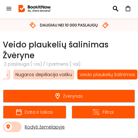
IEŠKOTI
Veido plaukelių šalinimas
Žvėryne
2 paslauga (-os) / 1 partneris (-iai)
ašku
Nugaros depiliacija vašku
Veido plaukelių šalinimas
Žvėrynas
Data ir laikas
Filtrai
Rodyti žemėlapyje