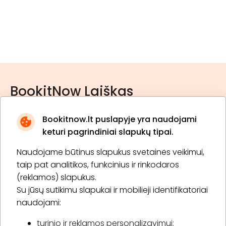
BookitNow Laiškas
Bookitnow.lt puslapyje yra naudojami
keturi pagrindiniai slapukų tipai.
Naudojame būtinus slapukus svetainės veikimui,
* Susipažinau su
privatumo politika
taip pat analitikos, funkcinius ir rinkodaros
(reklamos) slapukus.
Su jūsų sutikimu slapukai ir mobilieji identifikatoriai
Prenumeruoti
naudojami:
turinio ir reklamos personalizavimui;