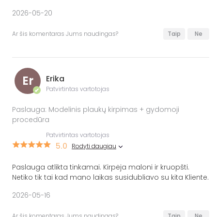
2026-05-20
Ar šis komentaras Jums naudingas?
Taip
Ne
Er
Erika
Patvirtintas vartotojas
✔
Paslauga: Modelinis plaukų kirpimas + gydomoji
procedūra
Patvirtintas vartotojas
5.0
Rodyti daugiau
Paslauga atlikta tinkamai. Kirpėja maloni ir kruopšti.
Netiko tik tai kad mano laikas susidubliavo su kita Kliente.
2026-05-16
Ar šis komentaras Jums naudingas?
Taip
Ne