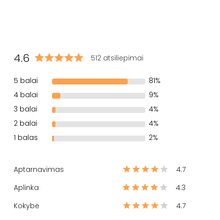
4.6
512 atsiliepimai
5 balai
81%
4 balai
9%
3 balai
4%
2 balai
4%
1 balas
2%
Aptarnavimas
4.7
Aplinka
4.3
Kokybė
4.7