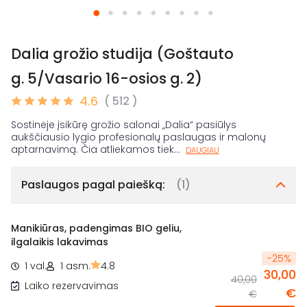
Dalia grožio studija (Goštauto
g. 5/Vasario 16-osios g. 2)
4.6
( 512 )
Sostinėje įsikūrę grožio salonai „Dalia“ pasiūlys
aukščiausio lygio profesionalų paslaugas ir malonų
aptarnavimą. Čia atliekamos tiek
...
DAUGIAU
Paslaugos pagal paiešką:
(1)
Manikiūras, padengimas BIO geliu,
ilgalaikis lakavimas
-
25
%
1 val.
1 asm.
4.8
30,00
40,00
Laiko rezervavimas
€
€