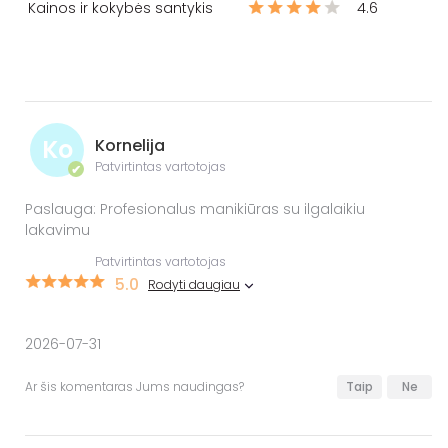
Kainos ir kokybės santykis
4.6
Ko
Kornelija
Patvirtintas vartotojas
✔
Paslauga: Profesionalus manikiūras su ilgalaikiu
lakavimu
Patvirtintas vartotojas
5.0
Rodyti daugiau
2026-07-31
Ar šis komentaras Jums naudingas?
Taip
Ne