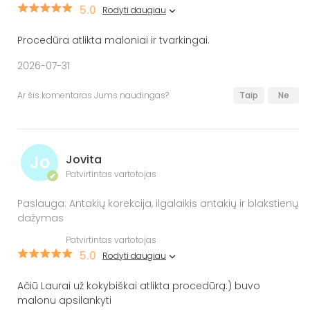
5.0
Rodyti daugiau
Procedūra atlikta maloniai ir tvarkingai.
2026-07-31
Ar šis komentaras Jums naudingas?
Taip
Ne
Jo
Jovita
Patvirtintas vartotojas
✔
Paslauga: Antakių korekcija, ilgalaikis antakių ir blakstienų
dažymas
Patvirtintas vartotojas
5.0
Rodyti daugiau
Ačiū Laurai už kokybiškai atlikta procedūrą:) buvo
malonu apsilankyti