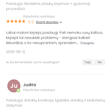
Paslauga: Modelinis plaukų kirpimas + gydomoji
procedūra
Patvirtintas vartotojas
5.0
Rodyti daugiau
Labai maloni kirpėja, paslaugi. Pati nemoku rusų kalbos,
kirpėjai tai nesukėlė problemų - stengiasi kalbėti
lietuviškai, o ko nesuprantam, sprendėm
...
Daugiau
2026-06-12
Ar šis komentaras Jums naudingas?
Taip
Ne
Ju
Judita
Patvirtintas vartotojas
✔
Paslauga: Antakių korekcija, ilgalaikis antakių ir blakstienų
dažymas