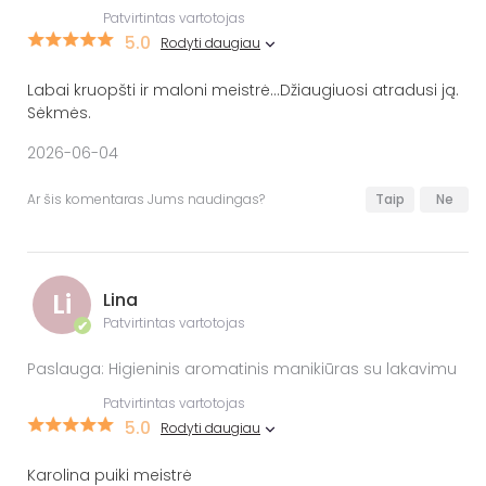
Patvirtintas vartotojas
5.0
Rodyti daugiau
Labai kruopšti ir maloni meistrė...Džiaugiuosi atradusi ją.
Sėkmės.
2026-06-04
Ar šis komentaras Jums naudingas?
Taip
Ne
Li
Lina
Patvirtintas vartotojas
✔
Paslauga: Higieninis aromatinis manikiūras su lakavimu
Patvirtintas vartotojas
5.0
Rodyti daugiau
Karolina puiki meistrė