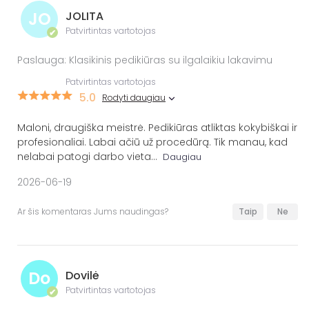
JO
JOLITA
Patvirtintas vartotojas
✔
Paslauga: Klasikinis pedikiūras su ilgalaikiu lakavimu
Patvirtintas vartotojas
5.0
Rodyti daugiau
Maloni, draugiška meistrė. Pedikiūras atliktas kokybiškai ir
profesionaliai. Labai ačiū už procedūrą. Tik manau, kad
nelabai patogi darbo vieta
...
Daugiau
2026-06-19
Ar šis komentaras Jums naudingas?
Taip
Ne
Do
Dovilė
Patvirtintas vartotojas
✔