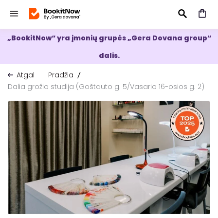
„BookitNow“ yra įmonių grupės „Gera Dovana group“
IEŠKOTI
dalis.
Atgal
Pradžia
Dalia grožio studija (Goštauto g. 5/Vasario 16-osios g. 2)