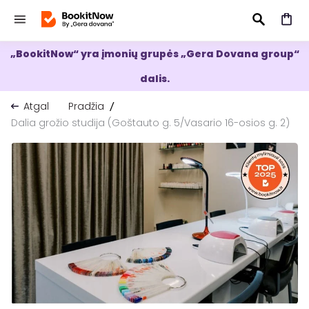
„BookitNow“ yra įmonių grupės „Gera Dovana group“
IEŠKOTI
dalis.
Atgal
Pradžia
Dalia grožio studija (Goštauto g. 5/Vasario 16-osios g. 2)