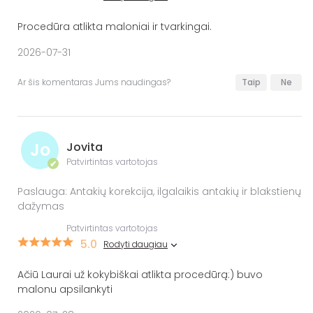
Procedūra atlikta maloniai ir tvarkingai.
2026-07-31
Ar šis komentaras Jums naudingas?
Taip
Ne
Jo
Jovita
Patvirtintas vartotojas
✔
Paslauga: Antakių korekcija, ilgalaikis antakių ir blakstienų
dažymas
Patvirtintas vartotojas
5.0
Rodyti daugiau
Ačiū Laurai už kokybiškai atlikta procedūrą:) buvo
malonu apsilankyti