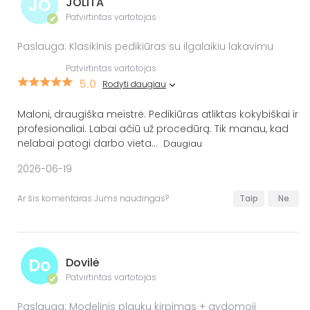
JO
JOLITA
Patvirtintas vartotojas
✔
Paslauga: Klasikinis pedikiūras su ilgalaikiu lakavimu
Patvirtintas vartotojas
5.0
Rodyti daugiau
Maloni, draugiška meistrė. Pedikiūras atliktas kokybiškai ir
profesionaliai. Labai ačiū už procedūrą. Tik manau, kad
nelabai patogi darbo vieta
...
Daugiau
2026-06-19
Ar šis komentaras Jums naudingas?
Taip
Ne
Do
Dovilė
Patvirtintas vartotojas
✔
Paslauga: Modelinis plaukų kirpimas + gydomoji