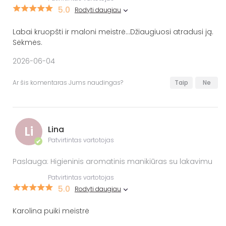
5.0
Rodyti daugiau
Labai kruopšti ir maloni meistrė...Džiaugiuosi atradusi ją.
Sėkmės.
2026-06-04
Ar šis komentaras Jums naudingas?
Taip
Ne
Li
Lina
Patvirtintas vartotojas
✔
Paslauga: Higieninis aromatinis manikiūras su lakavimu
Patvirtintas vartotojas
5.0
Rodyti daugiau
Karolina puiki meistrė