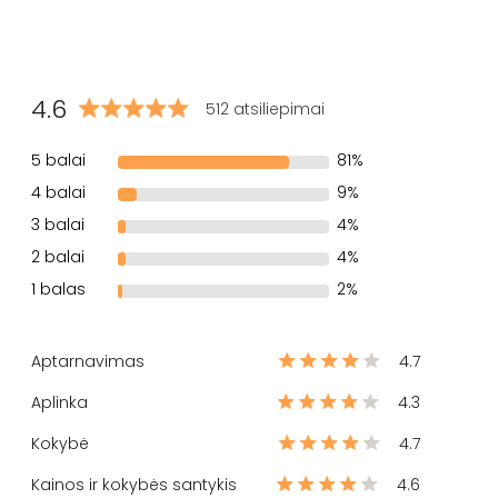
4.6
512 atsiliepimai
5 balai
81%
4 balai
9%
3 balai
4%
2 balai
4%
1 balas
2%
Aptarnavimas
4.7
Aplinka
4.3
Kokybė
4.7
Kainos ir kokybės santykis
4.6