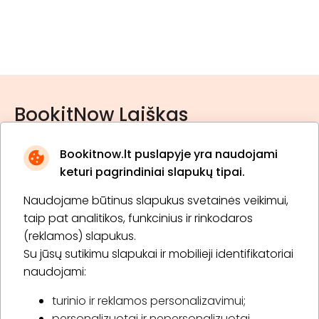
BookitNow Laiškas
Bookitnow.lt puslapyje yra naudojami
keturi pagrindiniai slapukų tipai.
Naudojame būtinus slapukus svetainės veikimui,
* Susipažinau su
privatumo politika
taip pat analitikos, funkcinius ir rinkodaros
(reklamos) slapukus.
Su jūsų sutikimu slapukai ir mobilieji identifikatoriai
Prenumeruoti
naudojami:
turinio ir reklamos personalizavimui;
personalizuotai ir nepersonalizuotai