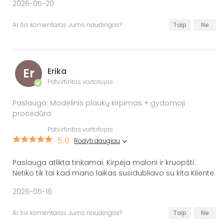
2026-05-20
Ar šis komentaras Jums naudingas?
Taip
Ne
Er
Erika
Patvirtintas vartotojas
✔
Paslauga: Modelinis plaukų kirpimas + gydomoji
procedūra
Patvirtintas vartotojas
5.0
Rodyti daugiau
Paslauga atlikta tinkamai. Kirpėja maloni ir kruopšti.
Netiko tik tai kad mano laikas susidubliavo su kita Kliente.
2026-05-16
Ar šis komentaras Jums naudingas?
Taip
Ne