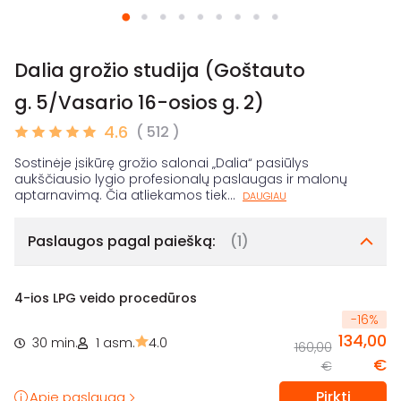
Dalia grožio studija (Goštauto
g. 5/Vasario 16-osios g. 2)
4.6
( 512 )
Sostinėje įsikūrę grožio salonai „Dalia“ pasiūlys
aukščiausio lygio profesionalų paslaugas ir malonų
aptarnavimą. Čia atliekamos tiek
...
DAUGIAU
Paslaugos pagal paiešką:
(1)
4-ios LPG veido procedūros
-
16
%
134,00
30 min.
1 asm.
4.0
160,00
€
€
Pirkti
Apie paslaugą