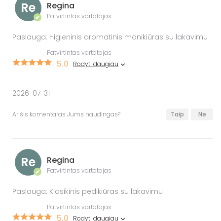
Re
Regina
Patvirtintas vartotojas
✔
Paslauga: Higieninis aromatinis manikiūras su lakavimu
Patvirtintas vartotojas
5.0
Rodyti daugiau
2026-07-31
Ar šis komentaras Jums naudingas?
Taip
Ne
Re
Regina
Patvirtintas vartotojas
✔
Paslauga: Klasikinis pedikiūras su lakavimu
Patvirtintas vartotojas
5.0
Rodyti daugiau