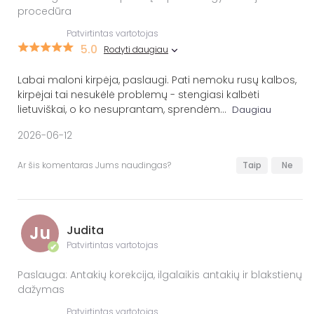
procedūra
Patvirtintas vartotojas
5.0
Rodyti daugiau
Labai maloni kirpėja, paslaugi. Pati nemoku rusų kalbos,
kirpėjai tai nesukėlė problemų - stengiasi kalbėti
lietuviškai, o ko nesuprantam, sprendėm
...
Daugiau
2026-06-12
Ar šis komentaras Jums naudingas?
Taip
Ne
Ju
Judita
Patvirtintas vartotojas
✔
Paslauga: Antakių korekcija, ilgalaikis antakių ir blakstienų
dažymas
Patvirtintas vartotojas