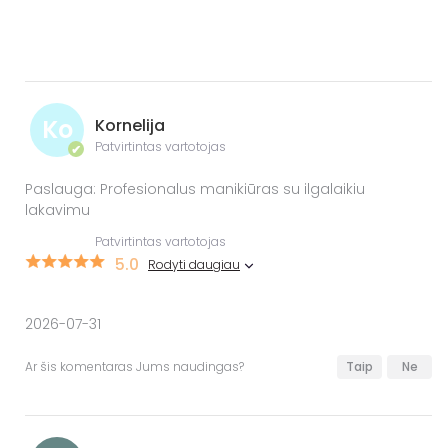
Ko
Kornelija
Patvirtintas vartotojas
✔
Paslauga: Profesionalus manikiūras su ilgalaikiu
lakavimu
Patvirtintas vartotojas
5.0
Rodyti daugiau
2026-07-31
Ar šis komentaras Jums naudingas?
Taip
Ne