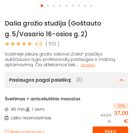
Dalia grožio studija (Goštauto
g. 5/Vasario 16-osios g. 2)
4.6
( 512 )
Sostinėje įsikūrę grožio salonai „Dalia“ pasiūlys
aukščiausio lygio profesionalų paslaugas ir malonų
aptarnavimą. Čia atliekamos tiek
...
DAUGIAU
Paslaugos pagal paiešką:
(1)
Šveitimas + anticeliulitinis masažas
-
13
%
45 min.
1 asm.
37,00
43,00
Laiko rezervavimas
€
€
Pirkti
Apie paslaugą