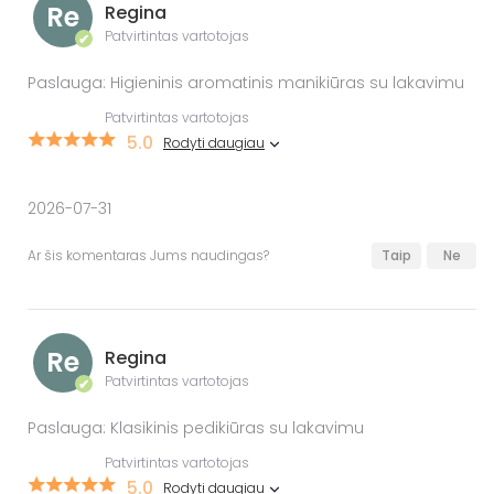
Re
Regina
Patvirtintas vartotojas
✔
Paslauga: Higieninis aromatinis manikiūras su lakavimu
Patvirtintas vartotojas
5.0
Rodyti daugiau
2026-07-31
Ar šis komentaras Jums naudingas?
Taip
Ne
Re
Regina
Patvirtintas vartotojas
✔
Paslauga: Klasikinis pedikiūras su lakavimu
Patvirtintas vartotojas
5.0
Rodyti daugiau