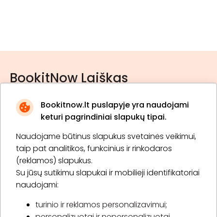
BookitNow Laiškas
Bookitnow.lt puslapyje yra naudojami
keturi pagrindiniai slapukų tipai.
Naudojame būtinus slapukus svetainės veikimui,
* Susipažinau su
privatumo politika
taip pat analitikos, funkcinius ir rinkodaros
(reklamos) slapukus.
Su jūsų sutikimu slapukai ir mobilieji identifikatoriai
Prenumeruoti
naudojami:
turinio ir reklamos personalizavimui;
personalizuotai ir nepersonalizuotai