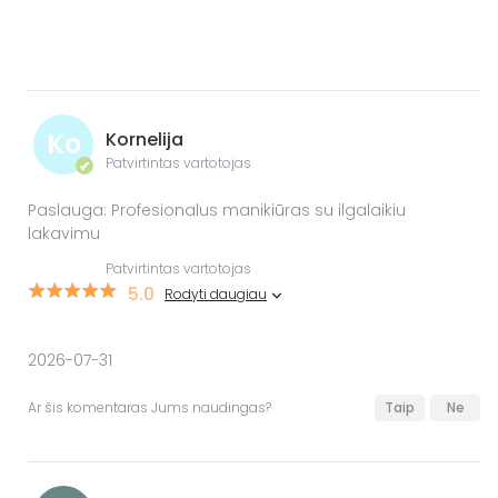
Ko
Kornelija
Patvirtintas vartotojas
✔
Paslauga: Profesionalus manikiūras su ilgalaikiu
lakavimu
Patvirtintas vartotojas
5.0
Rodyti daugiau
2026-07-31
Ar šis komentaras Jums naudingas?
Taip
Ne