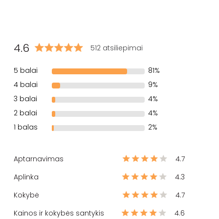
4.6
512 atsiliepimai
5 balai
81%
4 balai
9%
3 balai
4%
2 balai
4%
1 balas
2%
Aptarnavimas
4.7
Aplinka
4.3
Kokybė
4.7
Kainos ir kokybės santykis
4.6