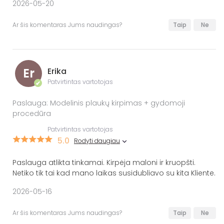
2026-05-20
Ar šis komentaras Jums naudingas?
Taip
Ne
Er
Erika
Patvirtintas vartotojas
✔
Paslauga: Modelinis plaukų kirpimas + gydomoji
procedūra
Patvirtintas vartotojas
5.0
Rodyti daugiau
Paslauga atlikta tinkamai. Kirpėja maloni ir kruopšti.
Netiko tik tai kad mano laikas susidubliavo su kita Kliente.
2026-05-16
Ar šis komentaras Jums naudingas?
Taip
Ne