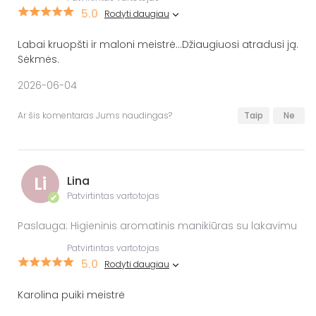
5.0
Rodyti daugiau
Labai kruopšti ir maloni meistrė...Džiaugiuosi atradusi ją.
Sėkmės.
2026-06-04
Ar šis komentaras Jums naudingas?
Taip
Ne
Li
Lina
Patvirtintas vartotojas
✔
Paslauga: Higieninis aromatinis manikiūras su lakavimu
Patvirtintas vartotojas
5.0
Rodyti daugiau
Karolina puiki meistrė