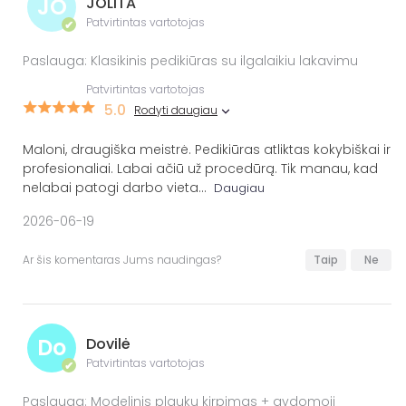
JO
JOLITA
Patvirtintas vartotojas
✔
Paslauga: Klasikinis pedikiūras su ilgalaikiu lakavimu
Patvirtintas vartotojas
5.0
Rodyti daugiau
Maloni, draugiška meistrė. Pedikiūras atliktas kokybiškai ir
profesionaliai. Labai ačiū už procedūrą. Tik manau, kad
nelabai patogi darbo vieta
...
Daugiau
2026-06-19
Ar šis komentaras Jums naudingas?
Taip
Ne
Do
Dovilė
Patvirtintas vartotojas
✔
Paslauga: Modelinis plaukų kirpimas + gydomoji