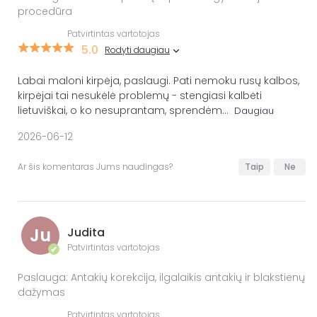
procedūra
Patvirtintas vartotojas
5.0
Rodyti daugiau
Labai maloni kirpėja, paslaugi. Pati nemoku rusų kalbos,
kirpėjai tai nesukėlė problemų - stengiasi kalbėti
lietuviškai, o ko nesuprantam, sprendėm
...
Daugiau
2026-06-12
Ar šis komentaras Jums naudingas?
Taip
Ne
Ju
Judita
Patvirtintas vartotojas
✔
Paslauga: Antakių korekcija, ilgalaikis antakių ir blakstienų
dažymas
Patvirtintas vartotojas