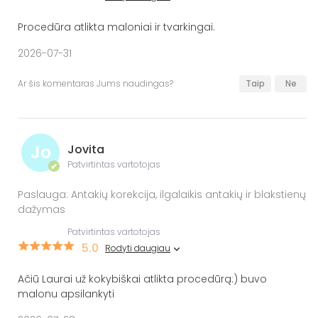
Procedūra atlikta maloniai ir tvarkingai.
2026-07-31
Ar šis komentaras Jums naudingas?
Taip
Ne
Jo
Jovita
Patvirtintas vartotojas
✔
Paslauga: Antakių korekcija, ilgalaikis antakių ir blakstienų
dažymas
Patvirtintas vartotojas
5.0
Rodyti daugiau
Ačiū Laurai už kokybiškai atlikta procedūrą:) buvo
malonu apsilankyti